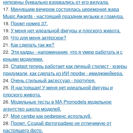
нетизены буквально взорвались от его визуала.
17.
Минувшим вечером состоялась церемония жара
Music Awards - настоящий праздник музыки и гламура.
18.
Промт номер 37.
19.
У меня нет идеальной фигуры и плоского живота.
20.
Что для меня актёрское?
21.
Как сделать так же?
22.
Эти кадры - напоминание, что я умею работать и с
юными моделями.
23.
Chatgpt теперь работает как личный стилист - юзеры
придумали, как сделать из ИИ профи - имиджмейкера.
24.
Очень стильный аксессуар - портупея.
25.
Я настоящая! У меня нет идеальной фигуры и
плоского живота.
26.
Модельные тесты в МА Promodels модельное
агентство школа моделей.
27.
Моё селфи как референс используй.
28.
Промт. Создай фотографию не отличимую от
настоящего фото.