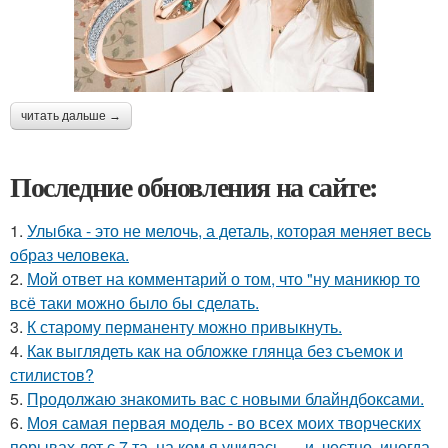
читать дальше →
Последние обновления на сайте:
1.
Улыбка - это не мелочь, а деталь, которая меняет весь
образ человека.
2.
Мой ответ на комментарий о том, что "ну маникюр то
всё таки можно было бы сделать.
3.
К старому перманенту можно привыкнуть.
4.
Как выглядеть как на обложке глянца без съемок и
стилистов?
5.
Продолжаю знакомить вас с новыми блайндбоксами.
6.
Моя самая первая модель - во всех моих творческих
порывах лет с 7 та, на ком я училась … и, честно, иногда