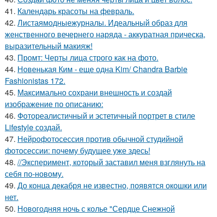
41.
Календарь красоты на февраль.
42.
Листаямодныежурналы. Идеальный образ для
женственного вечернего наряда - аккуратная прическа,
выразительный макияж!
43.
Промт: Черты лица строго как на фото.
44.
Новенькая Ким - еще одна Kim/ Chandra Barbie
Fashionistas 172.
45.
Максимально сохрани внешность и создай
изображение по описанию:
46.
Фотореалистичный и эстетичный портрет в стиле
Lifestyle создай.
47.
Нейрофотосессия против обычной студийной
фотосессии: почему будущее уже здесь!
48.
//Эксперимент, который заставил меня взглянуть на
себя по-новому.
49.
До конца декабря не известно, появятся окошки или
нет.
50.
Новогодняя ночь с колье "Сердце Снежной