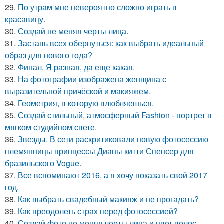
29.
По утрам мне невероятно сложно играть в
красавицу.
30.
Создай не меняя черты лица.
31.
Заставь всех обернуться: как выбрать идеальный
образ для нового года?
32.
Финал. Я разная, да еще какая.
33.
На фотографии изображена женщина с
выразительной причёской и макияжем.
34.
Геометрия, в которую влюбляешься.
35.
Создай стильный, атмосферный Fashion - портрет в
мягком студийном свете.
36.
Звезды. В сети раскритиковали новую фотосессию
племянницы принцессы Дианы китти Спенсер для
бразильского Vogue.
37.
Все вспоминают 2016, а я хочу показать свой 2017
год.
38.
Как выбрать свадебный макияж и не прогадать?
39.
Как преодолеть страх перед фотосессией?
40.
Создай фото не меняя черты лица и цвет волос.