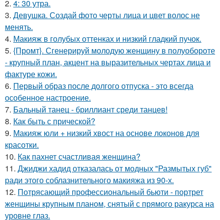
2.
4: 30 утра.
3.
Девушка. Создай фото черты лица и цвет волос не
менять.
4.
Макияж в голубых оттенках и низкий гладкий пучок.
5.
{Промт}. Сгенерируй молодую женщину в полуобороте
- крупный план, акцент на выразительных чертах лица и
фактуре кожи.
6.
Первый образ после долгого отпуска - это всегда
особенное настроение.
7.
Бальный танец - бриллиант среди танцев!
8.
Как быть с прической?
9.
Макияж юли + низкий хвост на основе локонов для
красотки.
10.
Как пахнет счастливая женщина?
11.
Джиджи хадид отказалась от модных "Размытых губ"
ради этого соблазнительного макияжа из 90-х.
12.
Потрясающий профессиональный бьюти - портрет
женщины крупным планом, снятый с прямого ракурса на
уровне глаз.