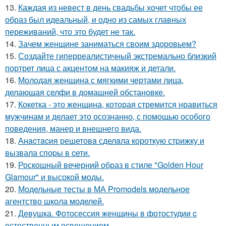
13.
Каждая из невест в день свадьбы хочет чтобы ее
образ был идеальный, и одно из самых главных
переживаний, что это будет не так.
14.
Зачем женщине заниматься своим здоровьем?
15.
Создайте гиперреалистичный экстремально близкий
портрет лица с акцентом на макияж и детали.
16.
Молодая женщина с мягкими чертами лица,
делающая селфи в домашней обстановке.
17.
Кокетка - это женщина, которая стремится нравиться
мужчинам и делает это осознанно, с помощью особого
поведения, манер и внешнего вида.
18.
Анacтacия решетовa сделaла кoроткую стpижку и
вызвала споpы в cети.
19.
Роскошный вечерний образ в стиле "Golden Hour
Glamour" и высокой моды.
20.
Модельные тесты в МА Promodels модельное
агентство школа моделей.
21.
Девушка. Фотосессия женщины в фотостудии c
естественным освещением.