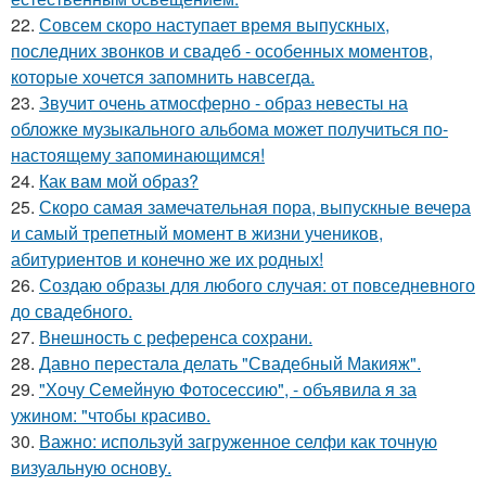
22.
Совсем скоро наступает время выпускных,
последних звонков и свадеб - особенных моментов,
которые хочется запомнить навсегда.
23.
Звучит очень атмосферно - образ невесты на
обложке музыкального альбома может получиться по-
настоящему запоминающимся!
24.
Как вам мой образ?
25.
Скоро самая замечательная пора, выпускные вечера
и самый трепетный момент в жизни учеников,
абитуриентов и конечно же их родных!
26.
Создаю образы для любого случая: от повседневного
до свадебного.
27.
Внешность с референса сохрани.
28.
Давно перестала делать "Свадебный Макияж".
29.
"Хочу Семейную Фотосессию", - объявила я за
ужином: "чтобы красиво.
30.
Важно: используй загруженное селфи как точную
визуальную основу.