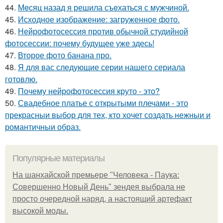
44.
Мeсяц назад я решила съeхаться с мужчиной.
45.
Исходное изображение: загруженное фото.
46.
Нейрофотосессия против обычной студийной
фотосессии: почему будущее уже здесь!
47.
Второе фото банана про.
48.
Я для вас следующие серии нашего сериала
готовлю.
49.
Почему нейрофотосессия круто - это?
50.
Свадебное платье с открытыми плечами - это
прекрасныи выбор для тех, кто хочет создать нежныи и
романтичныи образ.
Популярные материалы
На шанхайской премьере "Человека - Паука:
Совершенно Новый День" зендея выбрала не
просто очередной наряд, а настоящий артефакт
высокой моды.