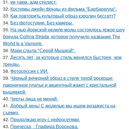
31.
ии таккк. адм стилист:
32.
Костюмы джейн фонды из фильма "Барбарелла".
33.
Как повторить культовый образ кэролин бессетт?
34.
Без фотостудии. Без камеры.
35.
На нью-йоркской неделе моды состоялось яркое шоу
бренда Collina Strada, которое получило название The
World Is a Vampire.
36.
Мари слыла "Серой Мышкой".
37.
Десять лет, за которые стиль менялся быстрее, чем
тренды.
38.
Фотосессия с ИИ.
39.
Чёрный вечерний образ в стиле тихой роскоши:
лаконичное платье и акцентный жакет с кристальной
вышивкой.
40.
Черты лица не меняй.
41.
Добрый день! С моделью мы ищем визажиста на
съемку.
42.
Продолжаю игру с нейросетями.
43.
Прическа, - Глафира Воронова.