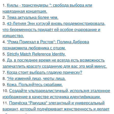
1.
Куклы - трансгендеры *: свобода выбора или
навязанная концепция.
2.
Тема актуальна более чем.
3.
43-Летняя Энн хэтэуэй вновь продемонстрировала,
что беременность придаёт ей особое очарование и
изящество.
4.
"Рома Приехал в Ростов": Полина Диброва
познакомила любовника с отцом.
5.
Strictly Match Reference Identity.
6.
Да, в последнее время не всегда есть возможность
запечатлить красоту созданную для вас это мой минус.
7.
Когда стоит выбрать гладкую прическу?
8.
"Не изменяй лицо, черты лица.
9.
Кожа. Пользуйтесь скрабами.
10.
Создайте ультрареалистичный, используя эталонное
изображение в качестве источника идентификации.
11.
Причёска "Ракушка" элегантный и универсальный
вариант, который подчёркивает женственность и делает