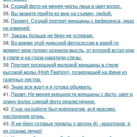
34.
Создай фото не меняя черты лица и цвет волос.
35.
Вы можете прийти ко мне на съемку, любой.
36.
Промпт. Создай портрет женщины с референса, лицо
не изменяй:
37.
Заказы больше не беру не успеваю.
38.
Во время этой чудесной фотосессии в какой-то
момент мою голову осенила мысль, от которой встал ком
в горле и на глаза накатили слезы.
39.
Портрет роскошной молодой женщины в стиле
высокой моды (High Fashion), позирующей на фоне из
газетных листов.
40.
Знаю все ждут и я готова объявить.
41.
Промт. Не меняя внешности женщины с фото, цвет и
длину волос сделай фото реалистичное.
42.
У нас на работе был корпоратив, всё красиво,
настроение огонь.
43.
Я не беру готовые промты у других AI - креаторов, я
их создаю лично!