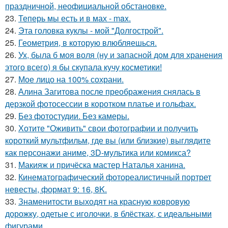
праздничной, неофициальной обстановке.
23.
Теперь мы есть и в мах - max.
24.
Эта головка куклы - мой "Долгострой".
25.
Геометрия, в которую влюбляешься.
26.
Ух, была б моя воля (ну и запасной дом для хранения
этого всего) я бы скупала кучу косметики!
27.
Мое лицо на 100% сохрани.
28.
Алина Загитова после преображения снялась в
дерзкой фотосессии в коротком платье и гольфах.
29.
Без фотостудии. Без камеры.
30.
Хотите "Оживить" свои фотографии и получить
короткий мультфильм, где вы (или близкие) выглядите
как персонажи аниме, 3D-мультика или комикса?
31.
Макияж и причёска мастер Наталья ханина.
32.
Кинематографический фотореалистичный портрет
невесты, формат 9: 16, 8K.
33.
Знаменитости выходят на красную ковровую
дорожку, одетые с иголочки, в блёстках, с идеальными
фигурами.