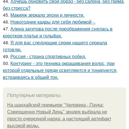
44.
Хочешь обновить свой образ - без салона, без грима,
без стресса?
45.
Макияж зеркало эпохи и личности.
46.
Новогодние кадры для себя любимой -.
47.
Алина загитова после преображения снялась в
коротком платье и гольфах.
48.
Я для вас следующие серии нашего сериала
готовлю.
49.
Россия - страна спортивных побед.
50.
Контуринг - это техника окрашивания волос, при
которой отдельные пряди осветляются и тонируются,
встраиваясь в общий тон.
Популярные материалы
На шанхайской премьере "Человека - Паука:
Совершенно Новый День" зендея выбрала не
просто очередной наряд, а настоящий артефакт
высокой моды.