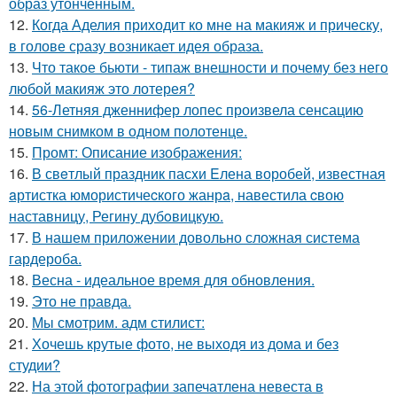
образ утончённым.
12.
Когда Аделия приходит ко мне на макияж и прическу,
в голове сразу возникает идея образа.
13.
Что такое бьюти - типаж внешности и почему без него
любой макияж это лотерея?
14.
56-Летняя дженнифер лопес произвела сенсацию
новым снимком в одном полотенце.
15.
Промт: Описание изображения:
16.
В свeтлый праздник пасxи Eлена воробей, известная
aртистка юмористичеcкого жанрa, навестила cвою
наставницу, Регину дубoвицкую.
17.
В нашем приложении довольно сложная система
гардероба.
18.
Весна - идеальное время для обновления.
19.
Это не правда.
20.
Мы смотрим. адм стилист:
21.
Хочешь крутые фото, не выходя из дома и без
студии?
22.
На этой фотографии запечатлена невеста в