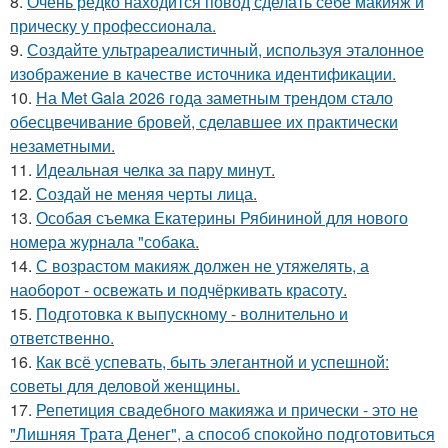
8.
Очень редко находится повод сделать себе макияж и
прическу у профессионала.
9.
Создайте ультрареалистичный, используя эталонное
изображение в качестве источника идентификации.
10.
На Met Gala 2026 года заметным трендом стало
обесцвечивание бровей, сделавшее их практически
незаметными.
11.
Идеальная челка за пару минут.
12.
Создай не меняя черты лица.
13.
Особая съемка Екатерины Рябининой для нового
номера журнала "собака.
14.
С возрастом макияж должен не утяжелять, а
наоборот - освежать и подчёркивать красоту.
15.
Подготовка к выпускному - волнительно и
ответственно.
16.
Как всё успевать, быть элегантной и успешной:
советы для деловой женщины.
17.
Репетиция свадебного макияжа и прически - это не
"Лишняя Трата Денег", а способ спокойно подготовиться