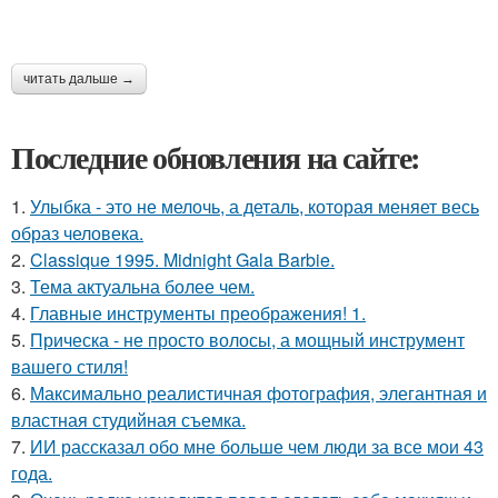
читать дальше →
Последние обновления на сайте:
1.
Улыбка - это не мелочь, а деталь, которая меняет весь
образ человека.
2.
Classique 1995. Midnight Gala Barbie.
3.
Тема актуальна более чем.
4.
Главные инструменты преображения! 1.
5.
Прическа - не просто волосы, а мощный инструмент
вашего стиля!
6.
Максимально реалистичная фотография, элегантная и
властная студийная съемка.
7.
ИИ рассказал обо мне больше чем люди за все мои 43
года.