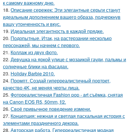
к самому важному дню.
18.
Описание сережек: Эти элегантные серьги станут
идеальным дополнением вашего образа, подчеркнув
вашу утонченность и вкус.
19.
Идеальная элегантность в каждой прядке.
20.
Подопытные. Итак, на растерзании несколько
персонажей, мы начнем с первого.
21.
Коллаж из двух фото.
22.
Девушка на яркой улице с мозаикой гауди, пальмы и
солнечные блики на фасадах.
23.
Holiday Barbie 2010.
24.
Промпт. Создай гиперреалистичный портрет,
качество 4K, не меняя черты лица.
25.
Фотореалистичная Fashion pop - art съёмка, снятая
на Canon EOS R5, 50mm, f/2.
26.
Своё привычное поведение измени.
27.
Концепция: нежная и светлая пасхальная история с
элементами праздничного декора.
28.
Авторская работа. Гиперреалистичная модная