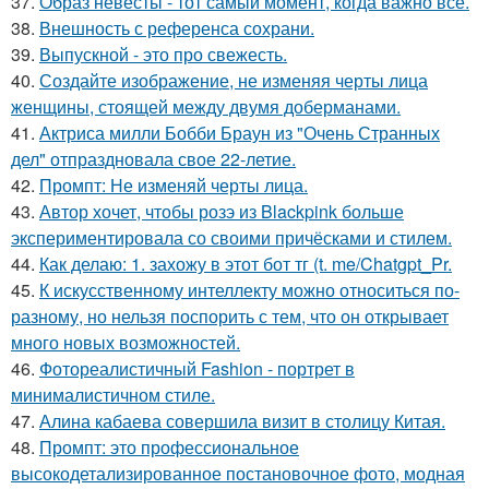
37.
Образ невесты - тот самый момент, когда важно всё.
38.
Внешность с референса сохрани.
39.
Выпускной - это про свежесть.
40.
Создайте изображение, не изменяя черты лица
женщины, стоящей между двумя доберманами.
41.
Актриса милли Бобби Браун из "Очень Странных
дел" отпраздновала свое 22-летие.
42.
Промпт: Не изменяй черты лица.
43.
Автор хочет, чтобы розэ из Blackpink больше
экспериментировала со своими причёсками и стилем.
44.
Как делаю: 1. захожу в этот бот тг (t. me/Chatgpt_Pr.
45.
К искусственному интеллекту можно относиться по-
разному, но нельзя поспорить с тем, что он открывает
много новых возможностей.
46.
Фотореалистичный Fashion - портрет в
минималистичном стиле.
47.
Алина кабаева совершила визит в столицу Китая.
48.
Промпт: это профессиональное
высокодетализированное постановочное фото, модная