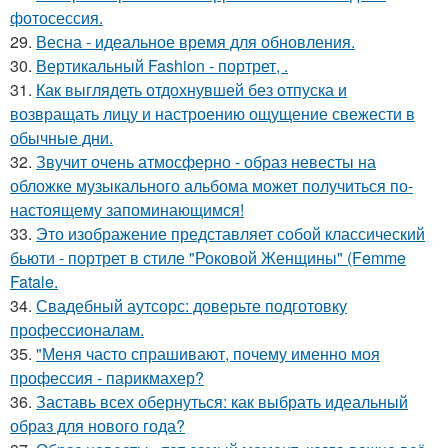
фотосессия.
29.
Весна - идеальное время для обновления.
30.
Вертикальный Fashion - портрет, .
31.
Как выглядеть отдохнувшей без отпуска и
возвращать лицу и настроению ощущение свежести в
обычные дни.
32.
Звучит очень атмосферно - образ невесты на
обложке музыкального альбома может получиться по-
настоящему запоминающимся!
33.
Это изображение представляет собой классический
бьюти - портрет в стиле "Роковой Женщины" (Femme
Fatale.
34.
Свадебный аутсорс: доверьте подготовку
профессионалам.
35.
"Меня часто спрашивают, почему именно моя
профессия - парикмахер?
36.
Заставь всех обернуться: как выбрать идеальный
образ для нового года?