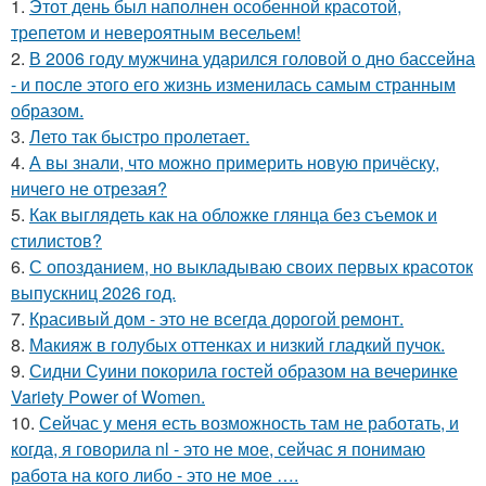
1.
Этот день был наполнен особенной красотой,
трепетом и невероятным весельем!
2.
В 2006 году мужчина ударился головой о дно бассейна
- и после этого его жизнь изменилась самым странным
образом.
3.
Лето так быстро пролетает.
4.
А вы знали, что можно примерить новую причёску,
ничего не отрезая?
5.
Как выглядеть как на обложке глянца без съемок и
стилистов?
6.
С опозданием, но выкладываю своих первых красоток
выпускниц 2026 год.
7.
Красивый дом - это не всегда дорогой ремонт.
8.
Макияж в голубых оттенках и низкий гладкий пучок.
9.
Сидни Суини покорила гостей образом на вечеринке
Variety Power of Women.
10.
Сейчас у меня есть возможность там не работать, и
когда, я говорила nl - это не мое, сейчас я понимаю
работа на кого либо - это не мое ….