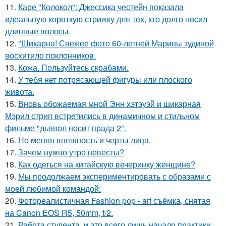
11.
Каре "Колокол": Джессика честейн показала
идеальную короткую стрижку для тех, кто долго носил
длинные волосы.
12.
"Шикарна! Свежее фото 60-летней Марины зудиной
восхитило поклонников.
13.
Кожа. Пользуйтесь скрабами.
14.
У тебя нет потрясающей фигуры или плоского
живота.
15.
Вновь обожаемая мной Энн хэтэуэй и шикарная
Мэрил стрип встретились в динамичном и стильном
фильме "дьявол носит прада 2".
16.
Не меняя внешность и черты лица.
17.
Зачем нужно утро невесты?
18.
Как одеться на китайскую вечеринку женщине?
19.
Мы продолжаем экспериментировать с образами с
моей любимой командой:
20.
Фотореалистичная Fashion pop - art съёмка, снятая
на Canon EOS R5, 50mm, f/2.
21.
Работа студента, и это всего лишь начало практики,