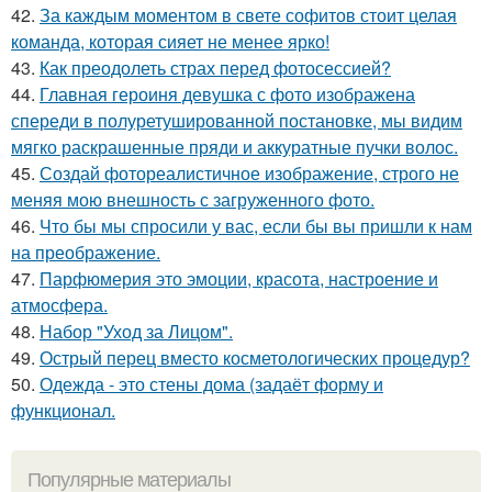
42.
За каждым моментом в свете софитов стоит целая
команда, которая сияет не менее ярко!
43.
Как преодолеть страх перед фотосессией?
44.
Главная героиня девушка с фото изображена
спереди в полуретушированной постановке, мы видим
мягко раскрашенные пряди и аккуратные пучки волос.
45.
Создай фотореалистичное изображение, строго не
меняя мою внешность с загруженного фото.
46.
Что бы мы спросили у вас, если бы вы пришли к нам
на преображение.
47.
Парфюмерия это эмоции, красота, настроение и
атмосфера.
48.
Набор "Уход за Лицом".
49.
Острый перец вместо косметологических процедур?
50.
Одежда - это стены дома (задаёт форму и
функционал.
Популярные материалы