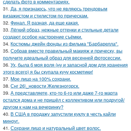
сделать фото в комментариях.
31.
Да, я признаюсь, что не являюсь трендовым
визажистом и стилистом по прическам.
32.
Финал. Я разная, да еще какая.
33.
Лёгкий образ, нежные оттенки и стильные детали
создают особое настроение съёмки.
34.
Костюмы джейн фонды из фильма "Барбарелла".
35.
Собрав вместе правильный макияж и прическу, вы
получите идеальный образ для весенней фотосессии.
36.
Ух, была б моя воля (ну и запасной дом для хранения
этого всего) я бы скупала кучу косметики!
37.
Мое лицо на 100% сохрани.
38.
Снг 26\_новости Железногорск.
39.
А представляете, кто-то 6-го или даже 7-го марта
остался дома и не пришёл с коллективом или подругой/
другом к нам на вечеринку?
40.
В США в продажу запустили куклу в честь кайли
миноуг.
41.
Сохрани лицо и натуральный цвет волос.