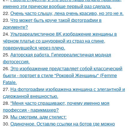
именно эти прически вообще первый раз сделала.
22.
Очень часто слышу, лена очень красиво, но это не я.
23.
Что может быть круче такой фотографии в
документе?
24.
Ультрареалистичное 8K изображение женщины в
чёрном платье со шнуровкой из страз на спине,
повернувшейся через плечо.
25.
Авторская работа. Гиперреалистичная модная
фотосессия.
26.
Это изображение представляет собой классический
бьюти - портрет в стиле "Роковой Женщины" (Femme
Fatale.
27.
На фотографии изображена женщина с элегантной и
сдержанной внешностью.
28.
"Меня часто спрашивают, почему именно моя
профессия - парикмахер?
29.
Мы смотрим. адм стилист:
30.
Одиночное. Оставлю ссылки на ботов где можно