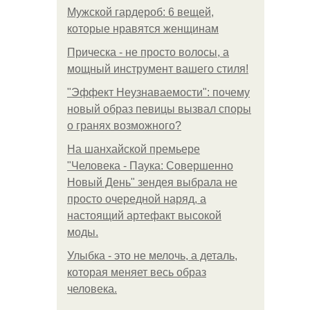
Мужской гардероб: 6 вещей,
которые нравятся женщинам
Прическа - не просто волосы, а
мощный инструмент вашего стиля!
"Эффект Неузнаваемости": почему
новый образ певицы вызвал споры
о гранях возможного?
На шанхайской премьере
"Человека - Паука: Совершенно
Новый День" зендея выбрала не
просто очередной наряд, а
настоящий артефакт высокой
моды.
Улыбка - это не мелочь, а деталь,
которая меняет весь образ
человека.