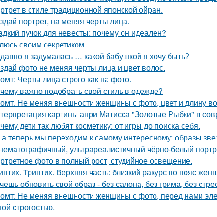
ртрет в стиле традиционной японской ойран.
здай портрет, на меняя черты лица.
адкий пучок для невесты: почему он идеален?
люсь своим секретиком.
давно я задумалась … какой бабушкой я хочу быть?
здай фото не меняя черты лица и цвет волос.
омт: Черты лица строго как на фото.
чему важно подобрать свой стиль в одежде?
омт. Не меняя внешности женщины с фото, цвет и длину во
терпретация картины анри Матисса "Золотые Рыбки" в сов
чему дети так любят косметику: от игры до поиска себя.
 а теперь мы переходим к самому интересному: образы зве
нематографичный, ультрареалистичный чёрно-белый портре
ртретное фото в полный рост, студийное освещение.
иптих. Триптих. Верхняя часть: близкий ракурс по пояс жен
чешь обновить свой образ - без салона, без грима, без стре
омт: Не меняя внешности женщины с фото, перед нами элег
ной строгостью.