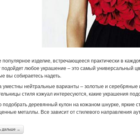
 популярное изделие, встречающееся практически в каждом
у подойдет любое украшение – это самый универсальный цве
ые вы собираетесь надеть.
а уместны нейтральные варианты – золотые и серебряные и
ельницы стиля кэжуал интересуются, какие украшения подой
 подобрать деревянный кулон на кожаном шнурке, яркие с
ценные металлы. Все зависит от стилевого направления ау
ь дальше →