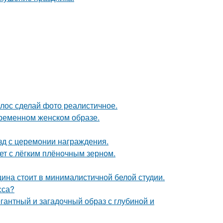
лос сделай фото реалистичное.
ременном женском образе.
зд с церемонии награждения.
т с лёгким плёночным зерном.
щина стоит в минималистичной белой студии.
сса?
антный и загадочный образ с глубиной и