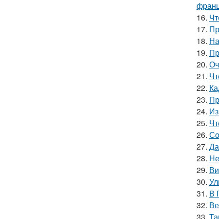
франц
16.
Чт
17.
Пр
18.
На
19.
Пр
20.
Оч
21.
Чт
22.
Ка
23.
Пр
24.
Из
25.
Чт
26.
Со
27.
Да
28.
Не
29.
Ви
30.
Ул
31.
В 
32.
Ве
33.
Та