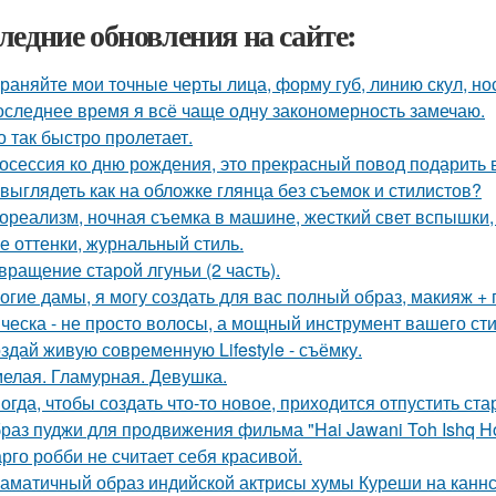
ледние обновления на сайте:
раняйте мои точные черты лица, форму губ, линию скул, нос
оследнее время я всё чаще одну закономерность замечаю.
о так быстро пролетает.
осессия ко дню рождения, это прекрасный повод подарить 
 выглядеть как на обложке глянца без съемок и стилистов?
ореализм, ночная съемка в машине, жесткий свет вспышки, 
е оттенки, журнальный стиль.
вращение старой лгуньи (2 часть).
огие дамы, я могу создать для вас полный образ, макияж + 
ческа - не просто волосы, а мощный инструмент вашего сти
здай живую современную Lifestyle - съёмку.
елая. Гламурная. Девушка.
огда, чтобы создать что-то новое, приходится отпустить ста
раз пуджи для продвижения фильма "Hai Jawani Toh Ishq Ho
рго робби не считает себя красивой.
аматичный образ индийской актрисы хумы Куреши на каннс