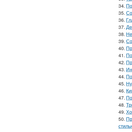
34.
По
35.
Со
36.
Гл
37.
Де
38.
Не
39.
Со
40.
Пр
41.
По
42.
Пр
43.
Ин
44.
По
45.
Ну
46.
Ки
47.
По
48.
Тр
49.
Хо
50.
Пр
стиль