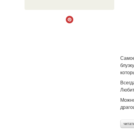
Самое
блузк
котор
Всегд
Любит
Можно
драго
читат