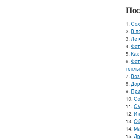
Пос
1.
Сох
2.
В п
3.
Лет
4.
Фот
5.
Как
6.
Фот
теплы
7.
Воз
8.
Дор
9.
При
10.
Со
11.
См
12.
Ин
13.
Об
14.
Ма
15.
Др