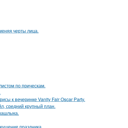
меняя черты лица.
листом по прическам.
.
сы к вечеринке Vanity Fair Oscar Party.
л, средний крупный план.
шашлыка.
вкушение праздника.