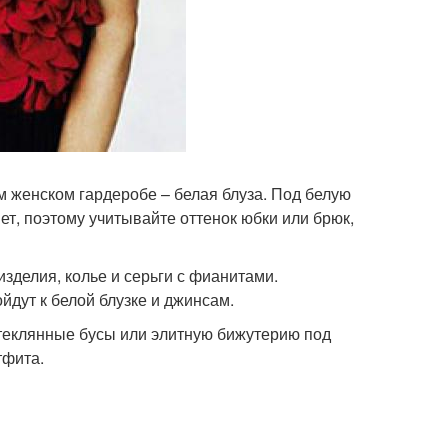
 женском гардеробе – белая блуза. Под белую
т, поэтому учитывайте оттенок юбки или брюк,
зделия, колье и серьги с фианитами.
дут к белой блузке и джинсам.
теклянные бусы или элитную бижутерию под
тфита.