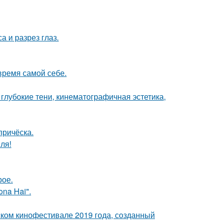
а и разрез глаз.
время самой себе.
глубокие тени, кинематографичная эстетика,
причёска.
ля!
рое.
na Hai".
ком кинофестивале 2019 года, созданный