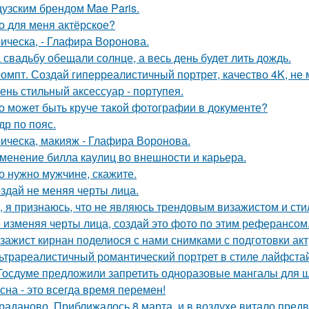
узским брендом Mae Paris.
о для меня актёрское?
ическа, - Глафира Воронова.
 свадьбу обещали солнце, а весь день будет лить дождь.
омпт. Создай гиперреалистичный портрет, качество 4K, не 
ень стильный аксессуар - портупея.
о может быть круче такой фотографии в документе?
др по пояс.
ическа, макияж - Глафира Воронова.
менение билла каулиц во внешности и карьера.
о нужно мужчине, скажите.
здай не меняя черты лица.
, я признаюсь, что не являюсь трендовым визажистом и сти
 изменяя черты лица, создай это фото по этим реферансом
зажист кирнан поделиося с нами снимками с подготовки актри
ьтрареалистичный романтический портрет в стиле лайфстай
Госдуме предложили запретить одноразовые мангалы для 
сна - это всегда время перемен!
раданово. Приближалось 8 марта, и в воздухе витало пред