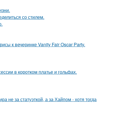
изни.
ределиться со стилем.
о.
сы к вечеринке Vanity Fair Oscar Party.
ессии в коротком платье и гольфах.
а не за статуэткой, а за Хайпом - хотя тогда