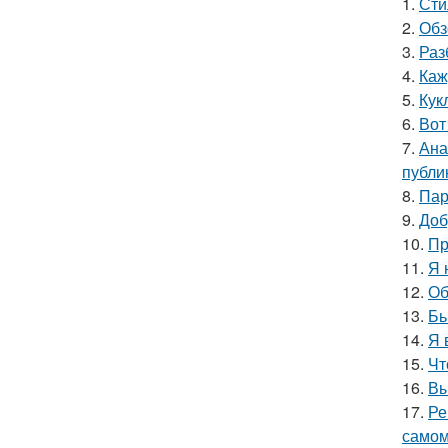
1.
Сти
2.
Обз
3.
Раз
4.
Каж
5.
Кук
6.
Вот
7.
Ана
публи
8.
Пар
9.
Доб
10.
Пр
11.
Я 
12.
Об
13.
Бь
14.
Я 
15.
Чт
16.
Вы
17.
Ре
самом