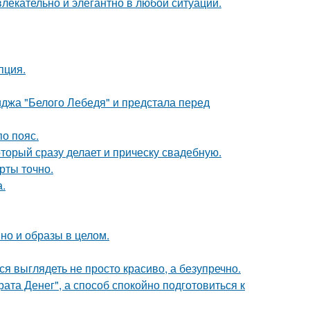
влекательно и элегантно в любои ситуации.
пция.
джа "Белого Лебедя" и предстала перед
о пояс.
торый сразу делает и прическу свадебную.
рты точно.
.
но и образы в целом.
ся выглядеть не просто красиво, а безупречно.
ата Денег", а способ спокойно подготовиться к