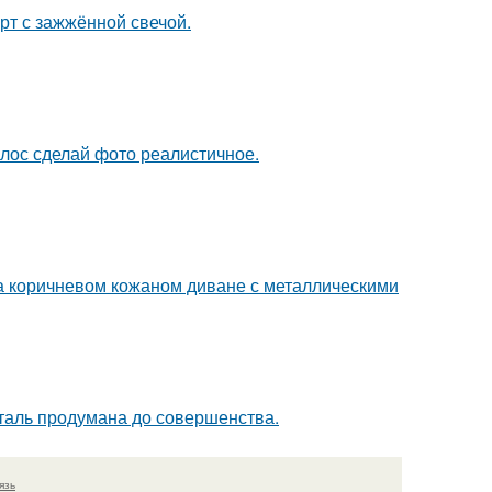
рт с зажжённой свечой.
лос сделай фото реалистичное.
 коричневом кожаном диване с металлическими
таль продумана до совершенства.
язь