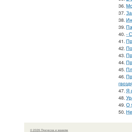
36.
Мо
37.
За
38.
Ин
39.
Па
40.
- 
41.
Пр
42.
По
43.
Пр
44.
Пр
45.
Пл
46.
Пр
гвозд
47.
Я 
48.
Ур
49.
О 
50.
Не
© 2026 Прическа и макияж