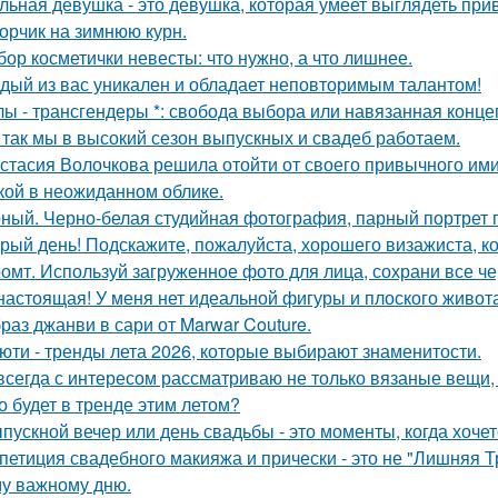
льная девушка - это девушка, которая умеет выглядеть при
орчик на зимнюю курн.
бор косметички невесты: что нужно, а что лишнее.
дый из вас уникален и обладает неповторимым талантом!
лы - трансгендеры *: свобода выбора или навязанная конце
 так мы в высокий сезон выпускных и свадеб работаем.
стасия Волочкова решила отойти от своего привычного ими
кой в неожиданном облике.
ный. Черно-белая студийная фотография, парный портрет п
рый день! Подскажите, пожалуйста, хорошего визажиста, ко
омт. Используй загруженное фото для лица, сохрани все че
настоящая! У меня нет идеальной фигуры и плоского живота
раз джанви в сари от Marwar Couture.
юти - тренды лета 2026, которые выбирают знаменитости.
всегда с интересом рассматриваю не только вязаные вещи, 
о будет в тренде этим летом?
пускной вечер или день свадьбы - это моменты, когда хочет
петиция свадебного макияжа и прически - это не "Лишняя Тр
у важному дню.