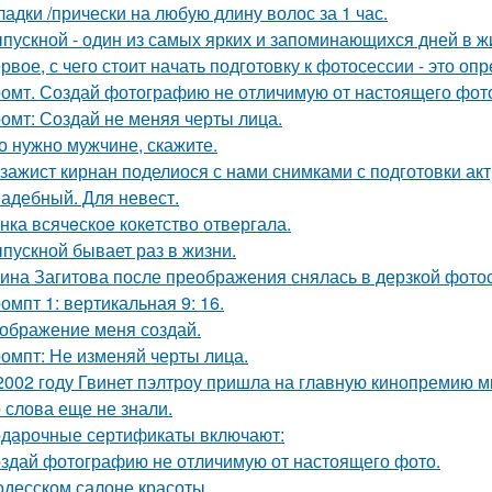
ладки /прически на любую длину волос за 1 час.
пускной - один из самых ярких и запоминающихся дней в ж
рвое, с чего стоит начать подготовку к фотосессии - это оп
омт. Создай фотографию не отличимую от настоящего фот
омт: Создай не меняя черты лица.
о нужно мужчине, скажите.
зажист кирнан поделиося с нами снимками с подготовки актри
адебный. Для невест.
нка всячeскоe кокeтство отвeргала.
пускной бывает раз в жизни.
ина Загитова после преображения снялась в дерзкой фотос
омпт 1: вертикальная 9: 16.
ображение меня создай.
омпт: Не изменяй черты лица.
2002 году Гвинет пэлтроу пришла на главную кинопремию мир
о слова еще не знали.
дарочные сертификаты включают:
здай фотографию не отличимую от настоящего фото.
одесском салоне красоты.