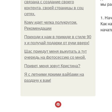
связана с создание своего
мы ра
контента, своей страницы в соц
сетях.
1. На
Кому идет челка полукругом.
Как н
Рекомендации
начат
Приходи к нам в прикиде в стиле 90
х и получай подарки от руки вверх!
Щас приедут меня выкупать а тут
очередь на фотосессию со мной.
Привет, меня зовут Кристина?
Я с летними яркими вайбами на
раздачу к вам!