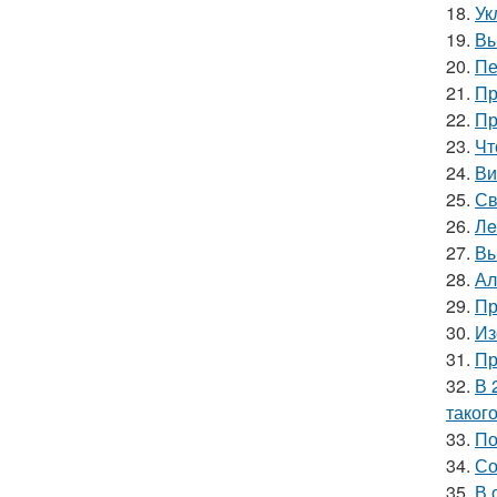
18.
Ук
19.
Вы
20.
Пе
21.
Пр
22.
Пр
23.
Чт
24.
Ви
25.
Св
26.
Лe
27.
Вы
28.
Ал
29.
Пр
30.
Из
31.
Пр
32.
В 
таког
33.
По
34.
Со
35.
В 