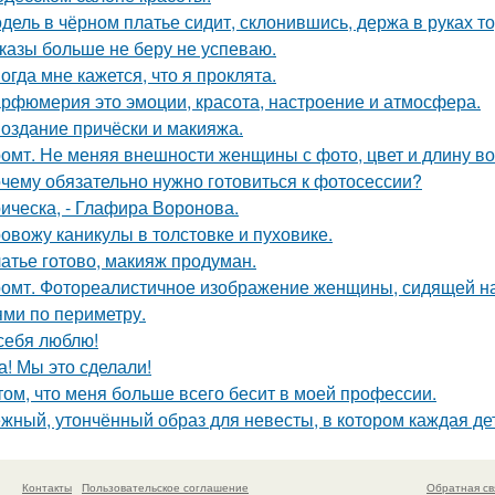
дель в чёрном платье сидит, склонившись, держа в руках то
казы больше не беру не успеваю.
огда мне кажется, что я проклята.
рфюмерия это эмоции, красота, настроение и атмосфера.
Создание причёски и макияжа.
омт. Не меняя внешности женщины с фото, цвет и длину во
чему обязательно нужно готовиться к фотосессии?
ическа, - Глафира Воронова.
овожу каникулы в толстовке и пуховике.
атье готово, макияж продуман.
омт. Фотореалистичное изображение женщины, сидящей на
ями по периметру.
себя люблю!
а! Мы это сделали!
том, что меня больше всего бесит в моей профессии.
жный, утончённый образ для невесты, в котором каждая де
Контакты
Пользовательское соглашение
Обратная св