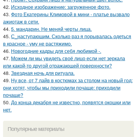
42.
Исходное изображение: загруженное фото.
43.
Фото Екатерины Климовой в мини - платье вызвало
ажиотаж в сети.
44.
5. мандарин. Не меняй черты лица.
45.
С_наступающим. Сколько раз я порывалась одеться
в красное - уму не растяжимо.
46.
Новогодние кадры для себя любимой -.
47.
Можем ли мы увидеть своё лицо если нет зеркала
или какой-то другой отражающей поверхности?
48.
Звездная ночь для ритуала.
49.
Ну все, от 7 лайв в костюмах за столом на новый год:
они хотят, чтобы мы приходили почаще: приходили
почаще?
50.
До конца декабря не известно, появятся окошки или
нет.
Популярные материалы