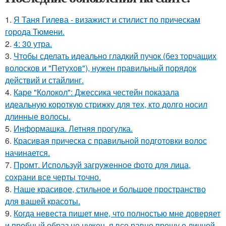
1.
Я Таня Гилева - визажист и стилист по прическам
города Тюмени.
2.
4: 30 утра.
3.
Чтобы сделать идеально гладкий пучок (без торчащих
волосков и "Петухов"), нужен правильный порядок
действий и стайлинг.
4.
Каре "Колокол": Джессика честейн показала
идеальную короткую стрижку для тех, кто долго носил
длинные волосы.
5.
Информашка. Летняя прогулка.
6.
Красивая прическа с правильной подготовки волос
начинается.
7.
Промт. Используй загруженное фото для лица,
сохрани все черты точно.
8.
Наше красивое, стильное и большое пространство
для вашей красоты.
9.
Когда невеста пишет мне, что полностью мне доверяет
и пробный образ не нужен, я все равно прошу о личной