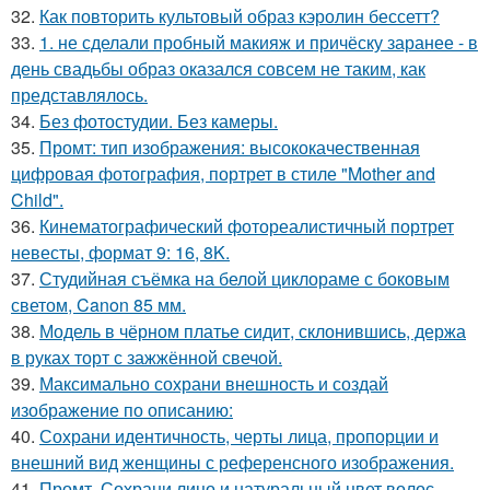
32.
Как повторить культовый образ кэролин бессетт?
33.
1. не сделали пробный макияж и причёску заранее - в
день свадьбы образ оказался совсем не таким, как
представлялось.
34.
Без фотостудии. Без камеры.
35.
Промт: тип изображения: высококачественная
цифровая фотография, портрет в стиле "Mother and
Child".
36.
Кинематографический фотореалистичный портрет
невесты, формат 9: 16, 8K.
37.
Студийная съёмка на белой циклораме с боковым
светом, Canon 85 мм.
38.
Модель в чёрном платье сидит, склонившись, держа
в руках торт с зажжённой свечой.
39.
Максимально сохрани внешность и создай
изображение по описанию:
40.
Сохрани идентичность, черты лица, пропорции и
внешний вид женщины с референсного изображения.
41.
Промт. Сохрани лицо и натуральный цвет волос.