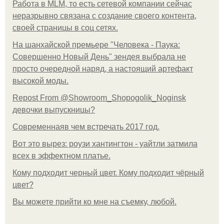
Работа в MLM, то есть сетевой компании сейчас
неразрывно связана с создание своего контента,
своей страницы в соц сетях.
На шанхайской премьере "Человека - Паука:
Совершенно Новый День" зендея выбрала не
просто очередной наряд, а настоящий артефакт
высокой моды.
Repost From @Showroom_Shopogolik_Noginsk
девочки выпускницы?
Современнаяв чем встречать 2017 год.
Вот это вырез: роузи хантингтон - уайтли затмила
всех в эффектном платьe.
Кому подходит черный цвет. Кому подходит чёрный
цвет?
Вы можете прийти ко мне на съемку, любой.