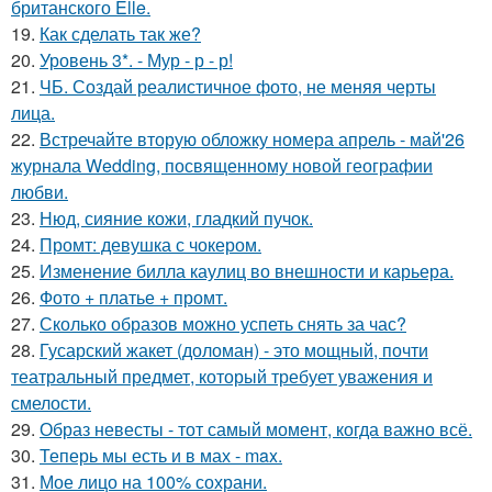
британского Elle.
19.
Как сделать так же?
20.
Уровень 3*. - Мур - р - р!
21.
ЧБ. Создай реалистичное фото, не меняя черты
лица.
22.
Встречайте вторую обложку номера апрель - май'26
журнала Wedding, посвященному новой географии
любви.
23.
Нюд, сияние кожи, гладкий пучок.
24.
Промт: девушка с чокером.
25.
Изменение билла каулиц во внешности и карьера.
26.
Фото + платье + промт.
27.
Сколько образов можно успеть снять за час?
28.
Гусарский жакет (доломан) - это мощный, почти
театральный предмет, который требует уважения и
смелости.
29.
Образ невесты - тот самый момент, когда важно всё.
30.
Теперь мы есть и в мах - max.
31.
Мое лицо на 100% сохрани.