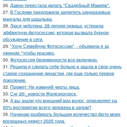
26.
Давно перестала делать "Свадебный Макияж".
27.
В Госдуме предложили запретить одноразовые
мангалы для шашлыка.
28.
Люся чеботина, 28-летняя певица, устроила
эффектную фотосессию, которая вызвала бурное
обсуждение в сети.
29.
"Хочу Семейную Фотосессию", - объявила я за
ужином: "чтобы красиво.
30.
Фотосессия беременности все включено.
31.
Решила я сделать себе больно и зашла в свое очень
старое сохранение династии, где еще только первое
поколение.
32.
Промпт: Не изменяй черты лица.
33.
Снг 26\_новости Железногорск.
34.
А вы знали что внешний вид волос, определяет на
50% восприятие всего человека в целом?
35.
Начинаю разбирать большое количество фото моих
роскошных невест 2025 года.