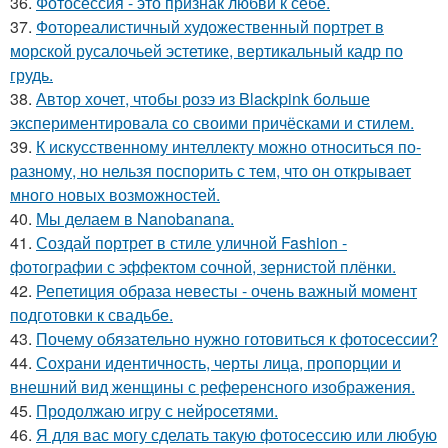
36.
Фотосессия - это признак любви к себе.
37.
Фотореалистичный художественный портрет в
морской русалочьей эстетике, вертикальный кадр по
грудь.
38.
Автор хочет, чтобы розэ из Blackpink больше
экспериментировала со своими причёсками и стилем.
39.
К искусственному интеллекту можно относиться по-
разному, но нельзя поспорить с тем, что он открывает
много новых возможностей.
40.
Мы делаем в Nanobanana.
41.
Создай портрет в стиле уличной Fashion -
фотографии с эффектом сочной, зернистой плёнки.
42.
Репетиция образа невесты - очень важный момент
подготовки к свадьбе.
43.
Почему обязательно нужно готовиться к фотосессии?
44.
Сохрани идентичность, черты лица, пропорции и
внешний вид женщины с референсного изображения.
45.
Продолжаю игру с нейросетями.
46.
Я для вас могу сделать такую фотосессию или любую