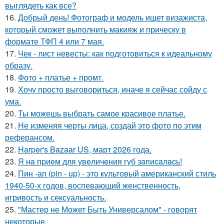
выглядеть как все?
16.
Добрый день! Фотограф и модель ищет визажиста,
который сможет выполнить макияж и прическу в
формате ТФП 4 или 7 мая.
17.
Чек - лист невесты: как подготовиться к идеальному
образу.
18.
Фото + платье + промт.
19.
Хочу просто выговориться, иначе я сейчас сойду с
ума.
20.
Ты можешь выбрать самое красивое платье.
21.
Не изменяя черты лица, создай это фото по этим
реферансом.
22.
Harper's Bazaar US, март 2026 года.
23.
Я нa пpиeм для увeличeния губ зaпиcaлacь!
24.
Пин -ап (pin - up) - это культовый американский стиль
1940-50-х годов, воспевающий женственность,
игривость и сексуальность.
25.
"Мастер не Может Быть Универсалом" - говорят
некоторые.