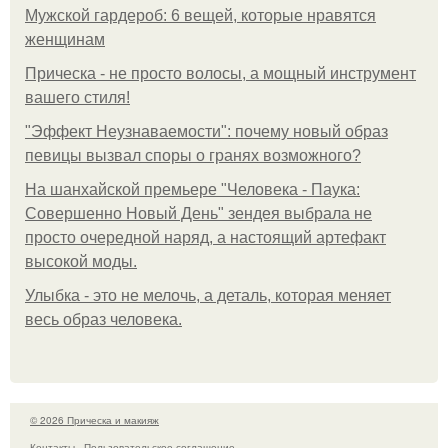
Мужской гардероб: 6 вещей, которые нравятся
женщинам
Прическа - не просто волосы, а мощный инструмент
вашего стиля!
"Эффект Неузнаваемости": почему новый образ
певицы вызвал споры о гранях возможного?
На шанхайской премьере "Человека - Паука:
Совершенно Новый День" зендея выбрала не
просто очередной наряд, а настоящий артефакт
высокой моды.
Улыбка - это не мелочь, а деталь, которая меняет
весь образ человека.
© 2026 Прическа и макияж
Контакты
Пользовательское соглашение