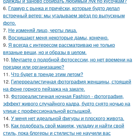
одежды и заново собирать любимый лук по кусочкам?
6.
Гламур с рынка и причёски, которые будто делал
встречный ветер: мы угадываем звёзд по выпускным
фото.
7.
Не изменяй лицо, черты лица.
8.
Восхищают меня некоторые дамы, конечно.
9.
Я всегда с интересом рассматриваю не только
вязаные вещи, но и образы в целом.
10.
Мечтаете о подобной фотосессии, но нет времени на
поездки или организацию?
11.
Что будет в тренде этим летом?
12.
Гиперреалистичная фотография женщины, стоящей
на фоне горного пейзажа на закате.
13.
Фотореалистичная ночная Fashion - фотография,
эффект живого случайного кадра, будто снято ночью на
улице с профессиональной вспышкой.
14.
У меня нет идеальной фигуры и плоского живота.
15.
Как подобрать свой макияж, укладку и найти свой
стиль, пока блогеры и стилисты не научили вас