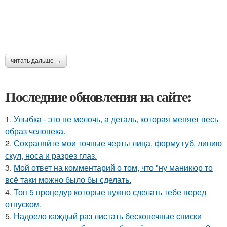
читать дальше →
Последние обновления на сайте:
1.
Улыбка - это не мелочь, а деталь, которая меняет весь
образ человека.
2.
Сохраняйте мои точные черты лица, форму губ, линию
скул, носа и разрез глаз.
3.
Мой ответ на комментарий о том, что "ну маникюр то
всё таки можно было бы сделать.
4.
Топ 5 процедур которые нужно сделать тебе перед
отпуском.
5.
Надоело каждый раз листать бесконечные списки