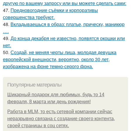
другую по вашему запросу или вы можете сделать сами:
47.
Предновогодние съёмки и корпоративы
совершенства требуют.
48.
Вкладываешься в образ: платье, прическу, маникюр
….
49.
До конца декабря не известно, появятся окошки или
нет.
50.
Создай, не меняя черты лица, молодая девушка
европейской внешности, вероятно, около 30 лет,
изображена на фоне темно-серого фона.
Популярные материалы
Шикарный подарок для любимых, будь то 14
февраля, 8 марта или день рождения!
Работа в MLM, то есть сетевой компании сейчас
неразрывно связана с создание своего контента,
своей страницы в соц сетях.