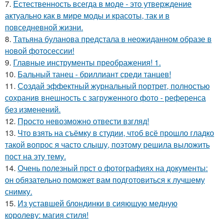
7.
Естественность всегда в моде - это утверждение
актуально как в мире моды и красоты, так и в
повседневной жизни.
8.
Татьяна буланова предстала в неожиданном образе в
новой фотосессии!
9.
Главные инструменты преображения! 1.
10.
Бальный танец - бриллиант среди танцев!
11.
Создай эффектный журнальный портрет, полностью
сохранив внешность с загруженного фото - референса
без изменений.
12.
Просто невозможно отвести взгляд!
13.
Что взять на съёмку в студии, чтоб всё прошло гладко
такой вопрос я часто слышу, поэтому решила выложить
пост на эту тему.
14.
Очень полезный прст о фотографиях на документы:
он обязательно поможет вам подготовиться к лучшему
снимку.
15.
Из уставшей блондинки в сияющую медную
королеву: магия стиля!