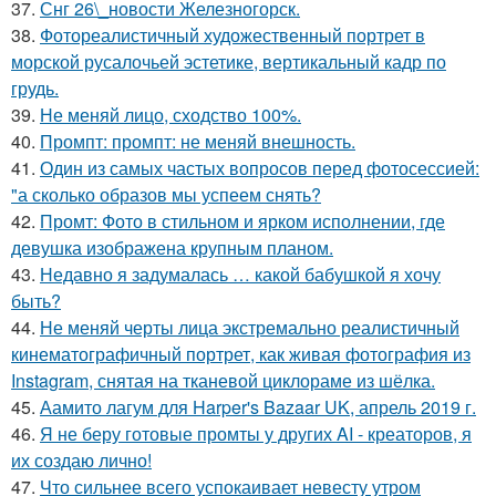
37.
Снг 26\_новости Железногорск.
38.
Фотореалистичный художественный портрет в
морской русалочьей эстетике, вертикальный кадр по
грудь.
39.
Не меняй лицо, сходство 100%.
40.
Промпт: промпт: не меняй внешность.
41.
Один из самых частых вопросов перед фотосессией:
"а сколько образов мы успеем снять?
42.
Промт: Фото в стильном и ярком исполнении, где
девушка изображена крупным планом.
43.
Недавно я задумалась … какой бабушкой я хочу
быть?
44.
Не меняй черты лица экстремально реалистичный
кинематографичный портрет, как живая фотография из
Instagram, снятая на тканевой циклораме из шёлка.
45.
Аамито лагум для Harper's Bazaar UK, апрель 2019 г.
46.
Я не беру готовые промты у других AI - креаторов, я
их создаю лично!
47.
Что сильнее всего успокаивает невесту утром