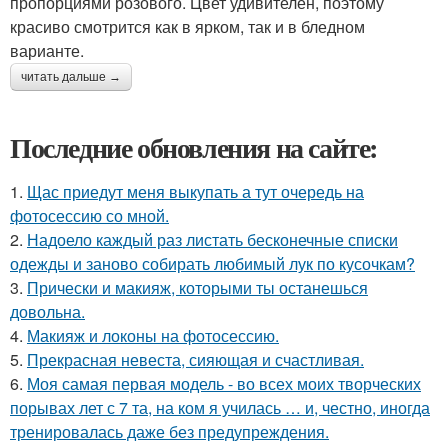
пропорциями розового. Цвет удивителен, поэтому
красиво смотрится как в ярком, так и в бледном
варианте.
читать дальше →
Последние обновления на сайте:
1.
Щас приедут меня выкупать а тут очередь на
фотосессию со мной.
2.
Надоело каждый раз листать бесконечные списки
одежды и заново собирать любимый лук по кусочкам?
3.
Прически и макияж, которыми ты останешься
довольна.
4.
Макияж и локоны на фотосессию.
5.
Прекрасная невеста, сияющая и счастливая.
6.
Моя самая первая модель - во всех моих творческих
порывах лет с 7 та, на ком я училась … и, честно, иногда
тренировалась даже без предупреждения.