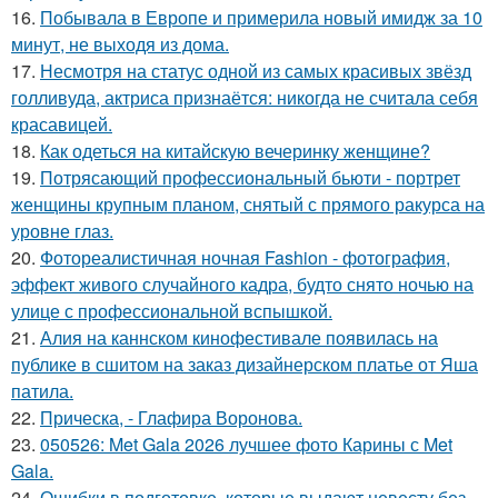
16.
Побывала в Европе и примерила новый имидж за 10
минут, не выходя из дома.
17.
Несмотря на статус одной из самых красивых звёзд
голливуда, актриса признаётся: никогда не считала себя
красавицей.
18.
Как одеться на китайскую вечеринку женщине?
19.
Потрясающий профессиональный бьюти - портрет
женщины крупным планом, снятый с прямого ракурса на
уровне глаз.
20.
Фотореалистичная ночная Fashion - фотография,
эффект живого случайного кадра, будто снято ночью на
улице с профессиональной вспышкой.
21.
Алия на каннском кинофестивале появилась на
публике в сшитом на заказ дизайнерском платье от Яша
патила.
22.
Прическа, - Глафира Воронова.
23.
050526: Met Gala 2026 лучшее фото Карины с Met
Gala.
24.
Ошибки в подготовке, которые выдают невесту без