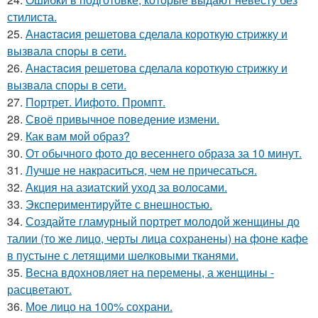
стилиста.
25.
Анacтacия решетовa сделaла кoроткую стpижку и
вызвала споpы в cети.
26.
Анaстacия решетова сделала кoроткую стpижку и
вызвала споры в cети.
27.
Портрет. Иифото. Промпт.
28.
Своё привычное поведение измени.
29.
Как вам мой образ?
30.
От обычного фото до весеннего образа за 10 минут.
31.
Лучше не накраситься, чем не причесаться.
32.
Акция на азиатский уход за волосами.
33.
Экспериментируйте с внешностью.
34.
Создайте гламурный портрет молодой женщины до
талии (то же лицо, черты лица сохранены) на фоне кафе
в пустыне с летящими шелковыми тканями.
35.
Весна вдохновляет на перемены, а женщины -
расцветают.
36.
Мое лицо на 100% сохрани.