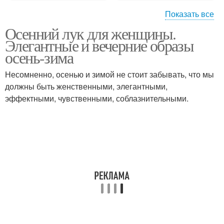
Показать все
Осенний лук для женщины.
Женские образа
Образа для женщин
Элегантные и вечерние образы
осень-зима
Несомненно, осенью и зимой не стоит забывать, что мы
должны быть женственными, элегантными,
Девушки на осень
Образа с пальто
эффектными, чувственными, соблазнительными.