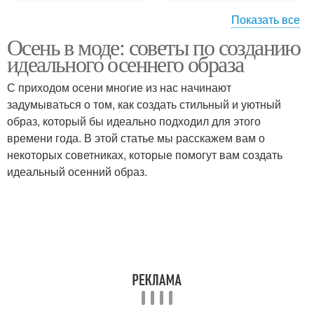
Показать все
Осень в моде: советы по созданию
Образа для женщин
Стильный образ
идеального осеннего образа
С приходом осени многие из нас начинают
задумываться о том, как создать стильный и уютный
Образ для осеннего
Узоры в осенней
образ, который бы идеально подходил для этого
сезона
одежде
времени года. В этой статье мы расскажем вам о
некоторых советниках, которые помогут вам создать
идеальный осенний образ.
Идеальный образ
Осенние луки
Осенняя одежда
Осенний сезон