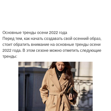
Вечерние образа
Образа для девушек
Основные тренды осени 2022 года
Перед тем, как начать создавать свой осенний образ,
Женские образа
Образа на осень
стоит обратить внимание на основные тренды осени
2022 года. В этом сезоне можно отметить следующие
тренды:
Образа с пальто
Модные образа
Осенний гардероб
Превосходные образа