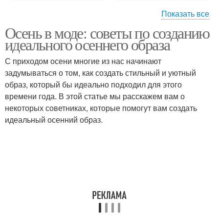
Показать все
Осень в моде: советы по созданию
Осенние образа
Образа для женщин
идеального осеннего образа
С приходом осени многие из нас начинают
задумываться о том, как создать стильный и уютный
Образ для осеннего
образ, который бы идеально подходил для этого
Стильный образ
сезона
времени года. В этой статье мы расскажем вам о
некоторых советниках, которые помогут вам создать
идеальный осенний образ.
Узоры в осенней
одежде