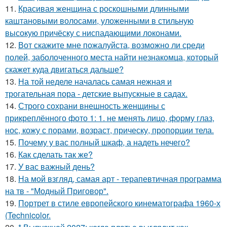
11.
Красивая женщина с роскошными длинными
каштановыми волосами, уложенными в стильную
высокую причёску с ниспадающими локонами.
12.
Вот скажите мне пожалуйста, возможно ли среди
полей, заболоченного места найти незнакомца, который
скажет куда двигаться дальше?
13.
На той неделе началась самая нежная и
трогательная пора - детские выпускные в садах.
14.
Строго сохрани внешность женщины с
прикреплённого фото 1: 1. не менять лицо, форму глаз,
нос, кожу с порами, возраст, прическу, пропорции тела.
15.
Почему у вас полный шкаф, а надеть нечего?
16.
Как сделать так же?
17.
У вас важный день?
18.
На мой взгляд, самая арт - терапевтичная программа
на тв - "Модный Приговор".
19.
Портрет в стиле европейского кинематографа 1960-х
(Technicolor.