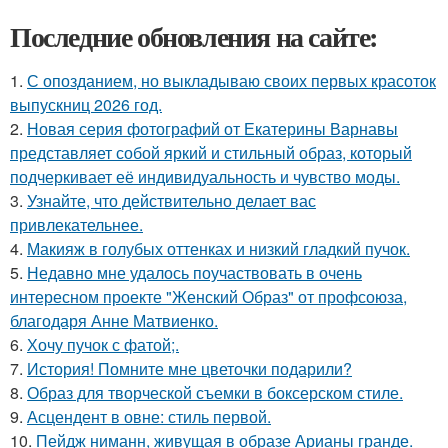
Последние обновления на сайте:
1.
С опозданием, но выкладываю своих первых красоток
выпускниц 2026 год.
2.
Новая серия фотографий от Екатерины Варнавы
представляет собой яркий и стильный образ, который
подчеркивает её индивидуальность и чувство моды.
3.
Узнайте, что действительно делает вас
привлекательнее.
4.
Макияж в голубых оттенках и низкий гладкий пучок.
5.
Недавно мне удалось поучаствовать в очень
интересном проекте "Женский Образ" от профсоюза,
благодаря Анне Матвиенко.
6.
Хочу пучок с фатой;.
7.
История! Помните мне цветочки подарили?
8.
Образ для творческой съемки в боксерском стиле.
9.
Асцендент в овне: стиль первой.
10.
Пейдж ниманн, живущая в образе Арианы гранде.