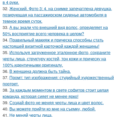
в 4 руки.
32.
Женский. Фото 3: 4. на снимке запечатлена девушка,
позирующая на пассажирском сиденье автомобиля в
темное время суток.
33.
А вы знали что внешний вид волос, определяет на
50% восприятие всего человека в целом?
34.
Правильный макияж и прическа способны стать
настоящей визитной карточкой каждой женщины!
35.
Используя загруженное эталонное фото, сохраните
черты лица, структуру костей, тон кожи и прическу на
100% идентичными оригиналу.
36.
В женщина должна быть тайна.
37.
Промт: тип изображения: студийный художественный
портрет.
38.
За каждым моментом в свете софитов стоит целая
команда, которая сияет не менее ярко!
39.
Создай фото не меняя черты лица и цвет волос.
40.
Вы можете прийти ко мне на съемку, любой.
41.
Не меняй черты лица.