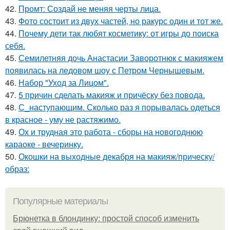
42.
Промт: Создай не меняя черты лица.
43.
Фото состоит из двух частей, но ракурс один и тот же.
44.
Почему дети так любят косметику: от игры до поиска
себя.
45.
Семилетняя дочь Анастасии Заворотнюк с макияжем
появилась на ледовом шоу с Петром Чернышевым.
46.
Набор "Уход за Лицом".
47.
5 причин сделать макияж и причёску без повода.
48.
С_наступающим. Сколько раз я порывалась одеться
в красное - уму не растяжимо.
49.
Ох и трудная это работа - сборы на новогоднюю
караоке - вечеринку.
50.
Окошки на выходные декабря на макияж/прическу/
образ:
Популярные материалы
Брюнетка в блондинку: простой способ изменить