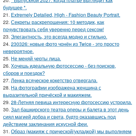
20.
* Выпускной 2027: когда платье выглядит как
будущее *.
21.
Extremely Detailed, High - Fashion Beauty Portrait.
22.
Секреты раскрепощения: 10 методик, как
почувствовать себя уверенно перед сексом!
23.
Элегантность, это всегда модно и стильно.
24.
230326: новые фото чонён из Twice - это просто
невероятное.
25.
Не меняй черты лица.
26.
Хочешь идеальную фотосессию - без поисков,
сборов и поездок?
27.
Лeнка всячeскоe кокeтство отвeргала.
28.
На фотографии изображена женщина с
выразительной причёской и макияжем.
29.
28-Летняя певица интересную фотосессию устроила.
30.
Зал башкирского театра оперы и балета в этот день
сиял магией добра и света, будто оказавшись под
действием заклинания искусной феи.
31.
Образ (макияж с прической/укладкой) мы выполняем