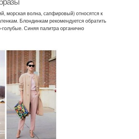
образы
й, морская волна, сапфировый) относятся к
атенкам. Блондинкам рекомендуется обратить
о-голубые. Синяя палитра органично