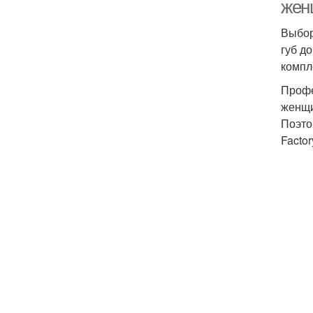
жен
Выбор
губ д
компл
Профе
женщи
Поэто
Factor