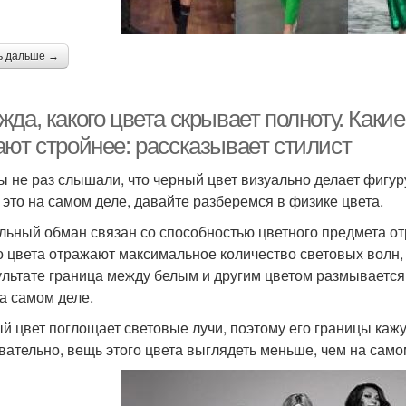
ь дальше →
да, какого цвета скрывает полноту. Какие
ают стройнее: рассказывает стилист
ы не раз слышали, что черный цвет визуально делает фигур
и это на самом деле, давайте разберемся в физике цвета.
льный обман связан со способностью цветного предмета о
о цвета отражают максимальное количество световых волн,
ультате граница между белым и другим цветом размывается
на самом деле.
й цвет поглощает световые лучи, поэтому его границы кажут
вательно, вещь этого цвета выглядеть меньше, чем на само