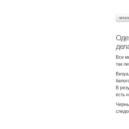
читат
Одеж
дел
Все м
так л
Визуа
белог
В рез
есть 
Черны
следо