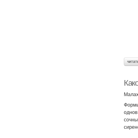
читат
Как
Малах
Формы
однов
сочны
сирен