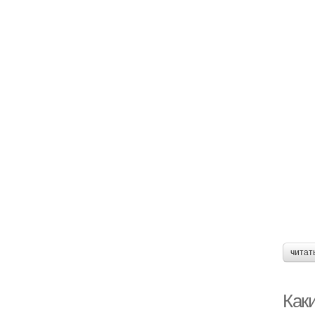
читат
Каки