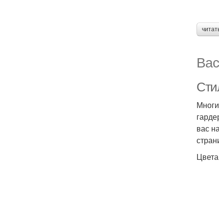
читат
Вас
Сти
Многи
гарде
вас н
стран
Цвета