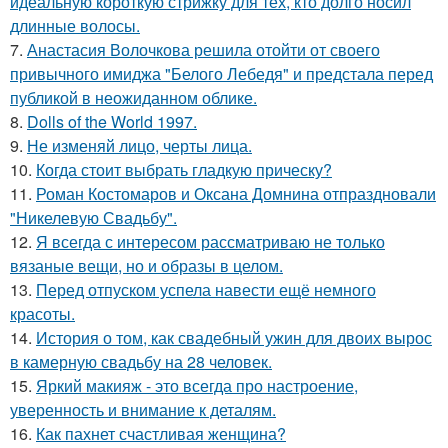
идеальную короткую стрижку для тех, кто долго носил
длинные волосы.
7.
Анастасия Волочкова решила отойти от своего
привычного имиджа "Белого Лебедя" и предстала перед
публикой в неожиданном облике.
8.
Dolls of the World 1997.
9.
Не изменяй лицо, черты лица.
10.
Когда стоит выбрать гладкую прическу?
11.
Роман Костомаров и Оксана Домнина отпраздновали
"Никелевую Свадьбу".
12.
Я всегда с интересом рассматриваю не только
вязаные вещи, но и образы в целом.
13.
Перед отпуском успела навести ещё немного
красоты.
14.
История о том, как свадебный ужин для двоих вырос
в камерную свадьбу на 28 человек.
15.
Яркий макияж - это всегда про настроение,
уверенность и внимание к деталям.
16.
Как пахнет счастливая женщина?