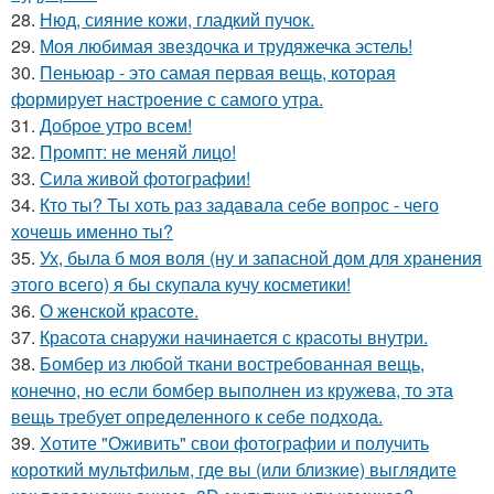
28.
Нюд, сияние кожи, гладкий пучок.
29.
Моя любимая звездочка и трудяжечка эстель!
30.
Пеньюар - это самая первая вещь, которая
формирует настроение с самого утра.
31.
Доброе утро всем!
32.
Промпт: не меняй лицо!
33.
Сила живой фотографии!
34.
Кто ты? Ты хоть раз задавала себе вопрос - чего
хочешь именно ты?
35.
Ух, была б моя воля (ну и запасной дом для хранения
этого всего) я бы скупала кучу косметики!
36.
О женской красоте.
37.
Красота снаружи начинается с красоты внутри.
38.
Бомбер из любой ткани востребованная вещь,
конечно, но если бомбер выполнен из кружева, то эта
вещь требует определенного к себе подхода.
39.
Хотите "Оживить" свои фотографии и получить
короткий мультфильм, где вы (или близкие) выглядите