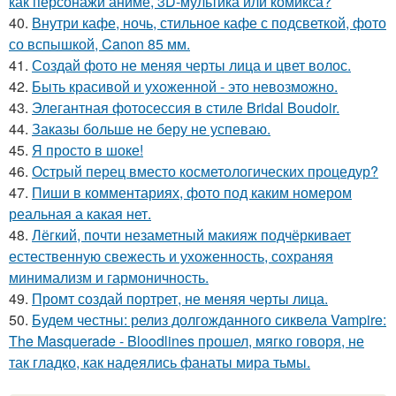
как персонажи аниме, 3D-мультика или комикса?
40.
Внутри кафе, ночь, стильное кафе с подсветкой, фото
со вспышкой, Canon 85 мм.
41.
Создай фото не меняя черты лица и цвет волос.
42.
Быть красивой и ухоженной - это невозможно.
43.
Элегантная фотосессия в стиле Bridal Boudoir.
44.
Заказы больше не беру не успеваю.
45.
Я просто в шоке!
46.
Острый перец вместо косметологических процедур?
47.
Пиши в комментариях, фото под каким номером
реальная а какая нет.
48.
Лёгкий, почти незаметный макияж подчёркивает
естественную свежесть и ухоженность, сохраняя
минимализм и гармоничность.
49.
Промт создай портрет, не меняя черты лица.
50.
Будем честны: релиз долгожданного сиквела Vampire:
The Masquerade - Bloodlines прошел, мягко говоря, не
так гладко, как надеялись фанаты мира тьмы.