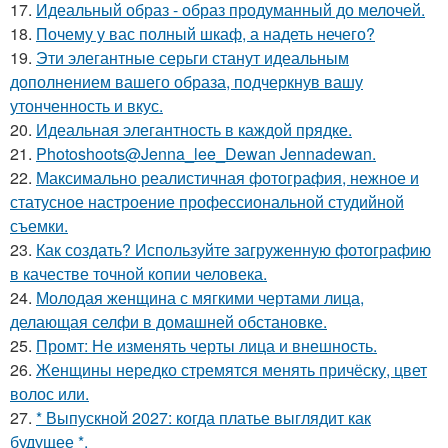
17.
Идеальный образ - образ продуманный до мелочей.
18.
Почему у вас полный шкаф, а надеть нечего?
19.
Эти элегантные серьги станут идеальным
дополнением вашего образа, подчеркнув вашу
утонченность и вкус.
20.
Идеальная элегантность в каждой прядке.
21.
Photoshoots@Jenna_lee_Dewan Jennadewan.
22.
Максимально реалистичная фотография, нежное и
статусное настроение профессиональной студийной
съемки.
23.
Как создать? Используйте загруженную фотографию
в качестве точной копии человека.
24.
Молодая женщина с мягкими чертами лица,
делающая селфи в домашней обстановке.
25.
Промт: Не изменять черты лица и внешность.
26.
Женщины нередко стремятся менять причёску, цвет
волос или.
27.
* Выпускной 2027: когда платье выглядит как
будущее *.