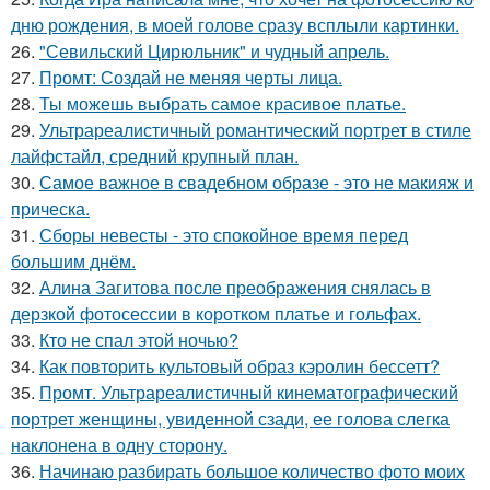
дню рождения, в моей голове сразу всплыли картинки.
26.
"Севильский Цирюльник" и чудный апрель.
27.
Промт: Создай не меняя черты лица.
28.
Ты можешь выбрать самое красивое платье.
29.
Ультрареалистичный романтический портрет в стиле
лайфстайл, средний крупный план.
30.
Самое важное в свадебном образе - это не макияж и
прическа.
31.
Сборы невесты - это спокойное время перед
большим днём.
32.
Алина Загитова после преображения снялась в
дерзкой фотосессии в коротком платье и гольфах.
33.
Кто не спал этой ночью?
34.
Как повторить культовый образ кэролин бессетт?
35.
Промт. Ультрареалистичный кинематографический
портрет женщины, увиденной сзади, ее голова слегка
наклонена в одну сторону.
36.
Начинаю разбирать большое количество фото моих