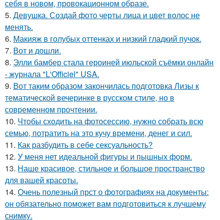
себя в новом, провокационном образе.
5.
Девушка. Создай фото черты лица и цвет волос не
менять.
6.
Макияж в голубых оттенках и низкий гладкий пучок.
7.
Вот и дошли.
8.
Элли бамбер стала героиней июльской съёмки онлайн
- журнала "L'Officiel" USA.
9.
Вот таким образом закончилась подготовка Лизы к
тематической вечеринке в русском стиле, но в
современном прочтении.
10.
Чтобы сходить на фотосессию, нужно собрать всю
семью, потратить на это кучу времени, денег и сил.
11.
Как разбудить в себе сексуальность?
12.
У меня нет идеальной фигуры и пышных форм.
13.
Наше красивое, стильное и большое пространство
для вашей красоты.
14.
Очень полезный прст о фотографиях на документы:
он обязательно поможет вам подготовиться к лучшему
снимку.