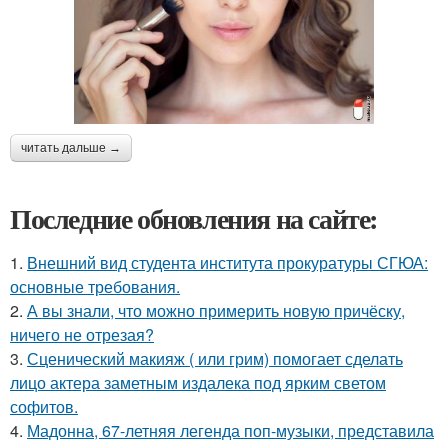
читать дальше →
Последние обновления на сайте:
1.
Внешний вид студента института прокуратуры СГЮА:
основные требования.
2.
А вы знали, что можно примерить новую причёску,
ничего не отрезая?
3.
Сценический макияж ( или грим) помогает сделать
лицо актера заметным издалека под ярким светом
софитов.
4.
Мадонна, 67-летняя легенда поп-музыки, представила