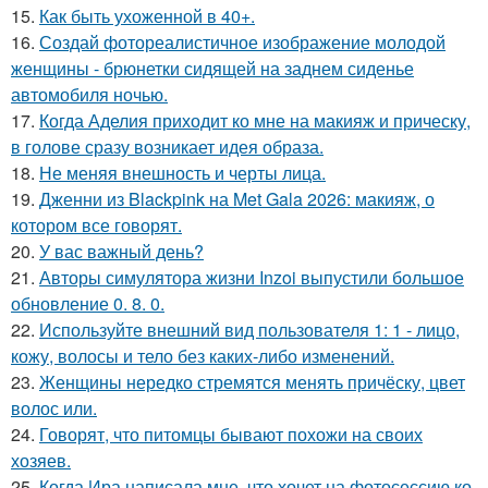
15.
Как быть ухоженной в 40+.
16.
Создай фотореалистичное изображение молодой
женщины - брюнетки сидящей на заднем сиденье
автомобиля ночью.
17.
Когда Аделия приходит ко мне на макияж и прическу,
в голове сразу возникает идея образа.
18.
Не меняя внешность и черты лица.
19.
Дженни из Blackpink на Met Gala 2026: макияж, о
котором все говорят.
20.
У вас важный день?
21.
Авторы симулятора жизни Inzoi выпустили большое
обновление 0. 8. 0.
22.
Используйте внешний вид пользователя 1: 1 - лицо,
кожу, волосы и тело без каких-либо изменений.
23.
Женщины нередко стремятся менять причёску, цвет
волос или.
24.
Говорят, что питомцы бывают похожи на своих
хозяев.
25.
Когда Ира написала мне, что хочет на фотосессию ко