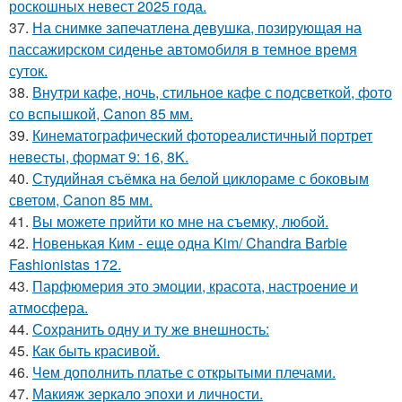
роскошных невест 2025 года.
37.
На снимке запечатлена девушка, позирующая на
пассажирском сиденье автомобиля в темное время
суток.
38.
Внутри кафе, ночь, стильное кафе с подсветкой, фото
со вспышкой, Canon 85 мм.
39.
Кинематографический фотореалистичный портрет
невесты, формат 9: 16, 8K.
40.
Студийная съёмка на белой циклораме с боковым
светом, Canon 85 мм.
41.
Вы можете прийти ко мне на съемку, любой.
42.
Новенькая Ким - еще одна Kim/ Chandra Barbie
Fashionistas 172.
43.
Парфюмерия это эмоции, красота, настроение и
атмосфера.
44.
Сохранить одну и ту же внешность:
45.
Как быть красивой.
46.
Чем дополнить платье с открытыми плечами.
47.
Макияж зеркало эпохи и личности.