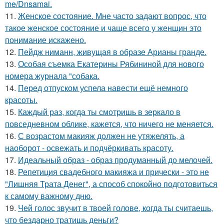
me/Dnsamai.
11.
Женское состояние. Мне часто задают вопрос, что
такое женское состояние и чаще всего у женщин это
понимание искажено.
12.
Пейдж ниманн, живущая в образе Арианы гранде.
13.
Особая съемка Екатерины Рябининой для нового
номера журнала "собака.
14.
Перед отпуском успела навести ещё немного
красоты.
15.
Каждый раз, когда ты смотришь в зеркало в
повседневном облике, кажется, что ничего не меняется.
16.
С возрастом макияж должен не утяжелять, а
наоборот - освежать и подчёркивать красоту.
17.
Идеальный образ - образ продуманный до мелочей.
18.
Репетиция свадебного макияжа и прически - это не
"Лишняя Трата Денег", а способ спокойно подготовиться
к самому важному дню.
19.
Чей голос звучит в твоей голове, когда ты считаешь,
что бездарно тратишь деньги?