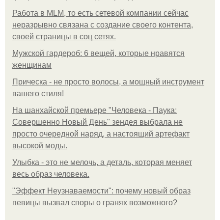
Работа в MLM, то есть сетевой компании сейчас
неразрывно связана с создание своего контента,
своей страницы в соц сетях.
Мужской гардероб: 6 вещей, которые нравятся
женщинам
Прическа - не просто волосы, а мощный инструмент
вашего стиля!
На шанхайской премьере "Человека - Паука:
Совершенно Новый День" зендея выбрала не
просто очередной наряд, а настоящий артефакт
высокой моды.
Улыбка - это не мелочь, а деталь, которая меняет
весь образ человека.
"Эффект Неузнаваемости": почему новый образ
певицы вызвал споры о гранях возможного?