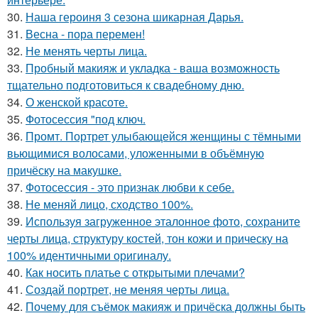
30.
Наша героиня 3 сезона шикарная Дарья.
31.
Весна - пора перемен!
32.
Не менять черты лица.
33.
Пробный макияж и укладка - ваша возможность
тщательно подготовиться к свадебному дню.
34.
О женской красоте.
35.
Фотосессия "под ключ.
36.
Промт. Портрет улыбающейся женщины с тёмными
вьющимися волосами, уложенными в объёмную
причёску на макушке.
37.
Фотосессия - это признак любви к себе.
38.
Не меняй лицо, сходство 100%.
39.
Используя загруженное эталонное фото, сохраните
черты лица, структуру костей, тон кожи и прическу на
100% идентичными оригиналу.
40.
Как носить платье с открытыми плечами?
41.
Создай портрет, не меняя черты лица.
42.
Почему для съёмок макияж и причёска должны быть