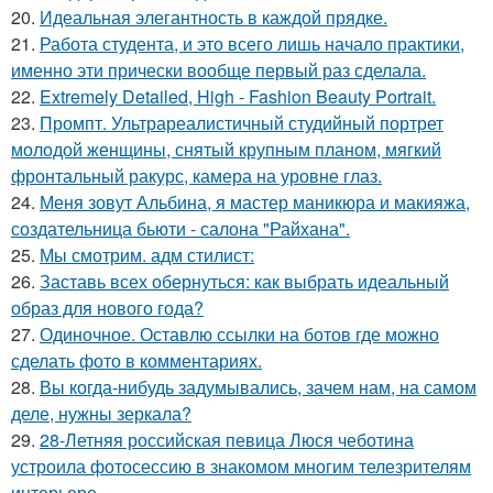
20.
Идеальная элегантность в каждой прядке.
21.
Работа студента, и это всего лишь начало практики,
именно эти прически вообще первый раз сделала.
22.
Extremely Detailed, High - Fashion Beauty Portrait.
23.
Промпт. Ультрареалистичный студийный портрет
молодой женщины, снятый крупным планом, мягкий
фронтальный ракурс, камера на уровне глаз.
24.
Меня зовут Альбина, я мастер маникюра и макияжа,
создательница бьюти - салона "Райхана".
25.
Мы смотрим. адм стилист:
26.
Заставь всех обернуться: как выбрать идеальный
образ для нового года?
27.
Одиночное. Оставлю ссылки на ботов где можно
сделать фото в комментариях.
28.
Вы когда-нибудь задумывались, зачем нам, на самом
деле, нужны зеркала?
29.
28-Летняя российская певица Люся чеботина
устроила фотосессию в знакомом многим телезрителям
интерьере.