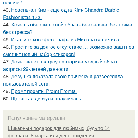
поярче?
43.
Новенькая Ким - еще одна Kim/ Chandra Barbie
Fashionistas 172.
44.
Хочешь обновить свой образ - без салона, без грима,
без стресса?
45.
Итальянского фотографа из Милана встретила.
46.
Простите за долгое отсутствие … возможно ваш гнев
смягчит новый набор стикеров!
47.
Дочь гвинет пэлтроу повторила модный образ
актрисы 29-летней давности.
48.
Девушка показала свою прическу и развеселила
пользователей сети.
49.
Промт промты Promt Promts.
50.
Щекастая девчуля получилась.
Популярные материалы
Шикарный подарок для любимых, будь то 14
февраля, 8 марта или день рождения!