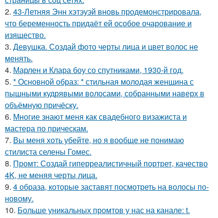
2.
43-Летняя Энн хэтэуэй вновь продемонстрировала,
что беременность придаёт ей особое очарование и
изящество.
3.
Девушка. Создай фото черты лица и цвет волос не
менять.
4.
Марлен и Клара боу со спутниками, 1930-й год.
5.
* Основной образ: * стильная молодая женщина с
пышными кудрявыми волосами, собранными наверх в
объёмную причёску.
6.
Многие знают меня как свадебного визажиста и
мастера по прическам.
7.
Вы меня хоть убейте, но я вообще не понимаю
стилиста селены Гомес.
8.
Промт: Создай гиперреалистичный портрет, качество
4K, не меняя черты лица.
9.
4 образа, которые заставят посмотреть на волосы по-
новому.
10.
Больше уникальных промтов у нас на канале: t.