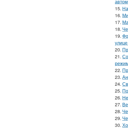
автом
15.
На
16.
Ми
17.
Ма
18.
Че
19.
Фо
улице
20.
Пр
21.
Со
режим
22.
Пр
23.
Ан
24.
Св
25.
По
26.
Не
27.
Ве
28.
Че
29.
Че
30.
Хо