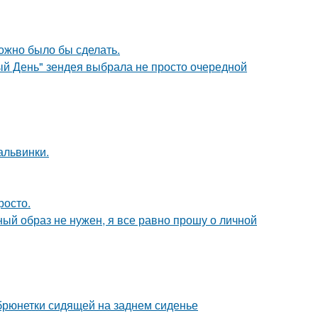
можно было бы сделать.
й День" зендея выбрала не просто очередной
альвинки.
росто.
ный образ не нужен, я все равно прошу о личной
рюнетки сидящей на заднем сиденье