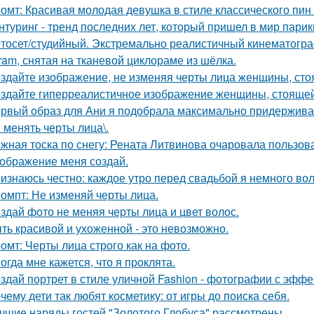
омт: Красивая молодая девушка в стиле классического пин -а
нтуринг - тренд последних лет, который пришел в мир парик
тосет/студийный. Экстремально реалистичный кинематогра
gram, снятая на тканевой циклораме из шёлка.
здайте изображение, не изменяя черты лица женщины, ст
здайте гиперреалистичное изображение женщины, стоящей 
рвый образ для Ани я подобрала максимально придерживая
 менять черты лица\.
жная тоска по снегу: Рената Литвинова очаровала пользов
ображение меня создай.
изнаюсь честно: каждое утро перед свадьбой я немного во
омпт: Не изменяй черты лица.
здай фото не меняя черты лица и цвет волос.
ть красивой и ухоженной - это невозможно.
омт: Черты лица строго как на фото.
огда мне кажется, что я проклята.
здай портрет в стиле уличной Fashion - фотографии с эффе
чему дети так любят косметику: от игры до поиска себя.
чшие наряды гостей "Золотого Глобуса" рассмотрены.