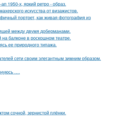
п 1950-х, яркий ретро - образ.
махерского искусства от визажистов.
фичный портрет, как живая фотография из
оящей между двумя доберманами.
на балконе в роскошном театре.
сь ее природного типажа.
ателей сети своим элегантным зимним образом.
лнуюсь ….
ктом сочной, зернистой плёнки.