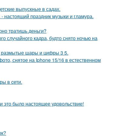
детские выпускные в садах.
- настоящий праздник музыки и гламура.
арно тратишь деньги?
о случайного кадра, будто снято ночью на
не размытые шары и цифры 3 5.
ото, снятое на Iphone 15/16 в естественном
ры в cети.
и это было настоящее удовольствие!
ок?