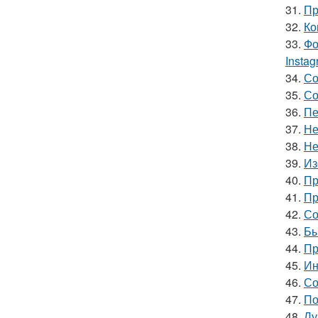
31.
Пр
32.
Ко
33.
Фо
Insta
34.
Со
35.
Со
36.
Пе
37.
Не
38.
Не
39.
Из
40.
Пр
41.
Пр
42.
Со
43.
Бы
44.
Пр
45.
Ин
46.
Со
47.
По
48.
Лу