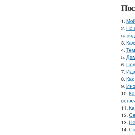
Пос
1.
Мой
2.
На 
наряд
3.
Каж
4.
Тем
5.
Дев
6.
Под
7.
Ида
8.
Как
9.
Ино
10.
Ко
встре
11.
Ка
12.
Се
13.
Не
14.
Со