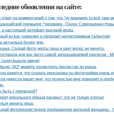
ледние обновления на сайте:
 ответ на комментарий о том, что "ну маникюр то всё таки 
шанхайской премьере "Человека - Паука: Совершенно Новы
, а настоящий артефакт высокой моды.
дый из вас уникален и обладает неповторимым талантом!
а актуальна более чем.
ушка. Создай фото черты лица и цвет волос не менять.
готовила для вас фото самой запрашиваемой прически - М
 галич вышла замуж!
 было "ДО" можете посмотреть пролистав до конца.
гда кажется, что создать персонажа по фотографии очень п
гда невеста пишет мне, что полностью мне доверяет и проб
че.
к быть с прической?
крет идеального образа раскрыт: это не только платье!
льзя менять лицо.
здай фотореалистичное изображение молодой женщины - б