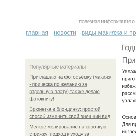
полезная информация о 
главная
новости
виды макияжа и пр
Год
При
Популярные материалы
Увлаж
Приглашаю на фотосъёмку (макияж
приго
- прическа по желанию за
избеж
отдельную плату) так же делаю
рассм
фотокнигу!
увлаж
Брюнетка в блондинку: простой
Основ
способ изменить свой внешний вид
Для п
Мелкое мелирование на короткую
ингре
стрижку: подход к уходу за