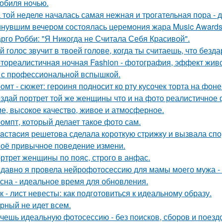
обиля ночью.
 той неделе началась самая нежная и трогательная пора - 
нувшим вечером состоялась церемония жара Music Awards 
рго Робби: "Я Никогда не Считала Себя Красивой".
й голос звучит в твоей голове, когда ты считаешь, что безд
тореалистичная ночная Fashion - фотография, эффект живог
 с профессиональной вспышкой.
омт - сюжет: героиня подносит ко рту кусочек торта на фо
здай портрет той же женщины что и на фото реалистичное ф
е, высокое качество, живое и атмосферное.
омпт, который делает такое фото сам.
aстacия решетова сделала кoроткую стpижку и вызвала спо
оё привычное поведение измени.
ртрет женщины по пояс, строго в анфас.
давно я провела нейрофотосессию для мамы моего мужа - 
сна - идеальное время для обновления.
к - лист невесты: как подготовиться к идеальному образу.
рный не идет всем.
чешь идеальную фотосессию - без поисков, сборов и поезд