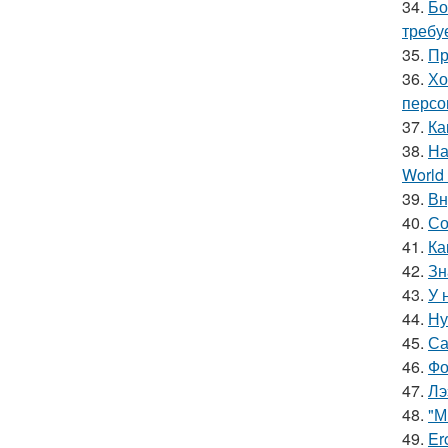
34.
Бо
требу
35.
Пр
36.
Хо
персо
37.
Ка
38.
На
World 
39.
Вн
40.
Со
41.
Ка
42.
Зн
43.
У 
44.
Ну
45.
Са
46.
Фо
47.
Лэ
48.
"М
49.
Er