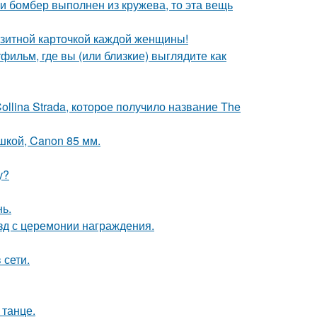
и бомбер выполнен из кружева, то эта вещь
зитной карточкой каждой женщины!
фильм, где вы (или близкие) выглядите как
llina Strada, которое получило название The
шкой, Canon 85 мм.
у?
нь.
зд с церемонии награждения.
 сети.
 танце.