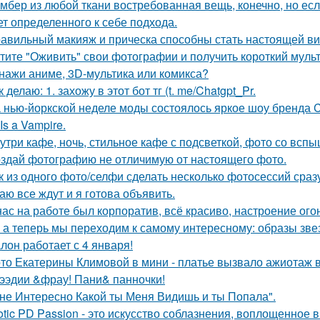
мбер из любой ткани востребованная вещь, конечно, но есл
ет определенного к себе подхода.
авильный макияж и прическа способны стать настоящей ви
тите "Оживить" свои фотографии и получить короткий мульт
нажи аниме, 3D-мультика или комикса?
к делаю: 1. захожу в этот бот тг (t. me/Chatgpt_Pr.
 нью-йоркской неделе моды состоялось яркое шоу бренда Co
Is a Vampire.
утри кафе, ночь, стильное кафе с подсветкой, фото со вспы
здай фотографию не отличимую от настоящего фото.
к из одного фото/селфи сделать несколько фотосессий сраз
аю все ждут и я готова объявить.
нас на работе был корпоратив, всё красиво, настроение ого
 а теперь мы переходим к самому интересному: образы зве
лон работает с 4 января!
то Екатерины Климовой в мини - платье вызвало ажиотаж в
ээдии &фрау! Пани& панночки!
не Интересно Какой ты Меня Видишь и ты Попала".
otic PD Passion - это искусство соблазнения, воплощенное в