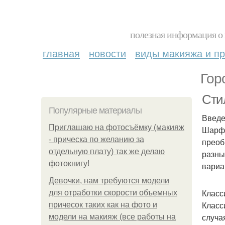
полезная информация о 
главная
новости
виды макияжа и пр
Гор
Сти
Популярные материалы
Введ
Приглашаю на фотосъёмку (макияж
Шарф 
- прическа по желанию за
преоб
отдельную плату) так же делаю
разны
фотокнигу!
вариа
Девочки, нам требуются модели
Класс
для отработки скорости объемных
Класс
причесок таких как на фото и
случа
модели на макияж (все работы на