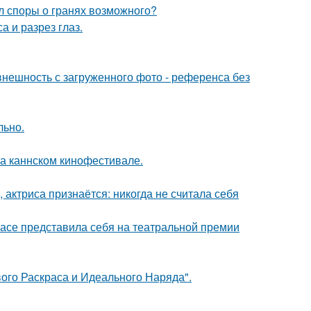
л споры о гранях возможного?
а и разрез глаз.
нешность с загруженного фото - референса без
льно.
на каннском кинофестивале.
 актриса признаётся: никогда не считала себя
расе представила себя на театральной премии
вого Раскраса и Идеального Наряда".