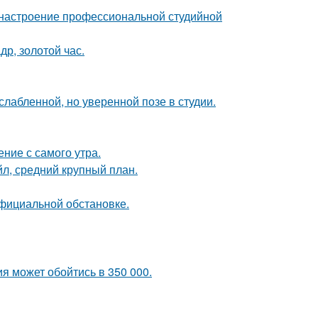
 настроение профессиональной студийной
др, золотой час.
лабленной, но уверенной позе в студии.
ние с самого утра.
л, средний крупный план.
официальной обстановке.
я может обойтись в 350 000.