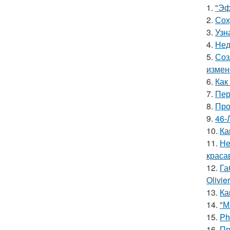
1.
"Эф
2.
Сох
3.
Узн
4.
Нед
5.
Соз
измен
6.
Как
7.
Пер
8.
Про
9.
46-
10.
Ка
11.
Не
краса
12.
Га
Olivie
13.
Ка
14.
"М
15.
Ph
16.
Пр