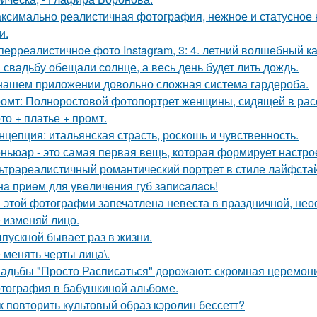
ксимально реалистичная фотография, нежное и статусное
и.
перреалистичное фото Instagram, 3: 4. летний волшебный ка
 свадьбу обещали солнце, а весь день будет лить дождь.
нашем приложении довольно сложная система гардероба.
омт: Полноростовой фотопортрет женщины, сидящей в расс
то + платье + промт.
нцепция: итальянская страсть, роскошь и чувственность.
ньюар - это самая первая вещь, которая формирует настрое
ьтрареалистичный романтический портрет в стиле лайфстай
нa пpиeм для увeличeния губ зaпиcaлacь!
 этой фотографии запечатлена невеста в праздничной, не
 изменяй лицо.
пускной бывает раз в жизни.
 менять черты лица\.
адьбы "Просто Расписаться" дорожают: скромная церемони
тография в бабушкиной альбоме.
к повторить культовый образ кэролин бессетт?