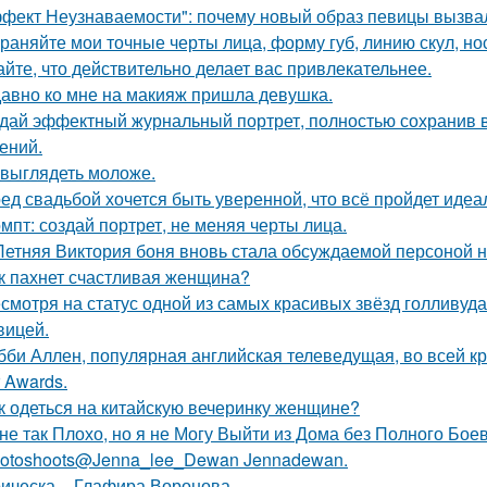
фект Неузнаваемости": почему новый образ певицы вызва
раняйте мои точные черты лица, форму губ, линию скул, нос
айте, что действительно делает вас привлекательнее.
авно ко мне на макияж пришла девушка.
дай эффектный журнальный портрет, полностью сохранив в
ений.
 выглядеть моложе.
ед свадьбой хочется быть уверенной, что всё пройдет идеа
мпт: создай портрет, не меняя черты лица.
Летняя Виктория боня вновь стала обсуждаемой персоной 
к пахнет счастливая женщина?
смотря на статус одной из самых красивых звёзд голливуда,
вицей.
бби Аллен, популярная английская телеведущая, во всей к
r Awards.
к одеться на китайскую вечеринку женщине?
не так Плохо, но я не Могу Выйти из Дома без Полного Бое
otoshoots@Jenna_lee_Dewan Jennadewan.
ическа, - Глафира Воронова.