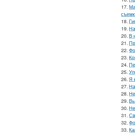
17.
Ма
съемк
18.
Ги
19.
На
20.
В 
21.
Пр
22.
Фо
23.
Ко
24.
Пе
25.
Ул
26.
Я 
27.
На
28.
Не
29.
Вы
30.
Не
31.
Св
32.
Фо
33.
Ка