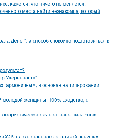
ке, кажется, что ничего не меняется.
лоченного места найти незнакомца, который
ата Денег", а способ спокойно подготовиться к
результат?
ьтр Уверенности".
аз гармоничным, и основан на типировании
й молодой женщины, 100% сходство, с
а юмористичеcкого жанрa, навестила cвою
май'26, вдохновленного эстетикой ревущих