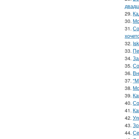
двадц
29.
Ка
30.
Мо
31.
Со
хочет
32.
Is
33.
Пе
34.
За
35.
Со
36.
Вн
37.
"М
38.
Мо
39.
Ка
40.
Со
41.
Ка
42.
Ул
43.
Зо
44.
Се