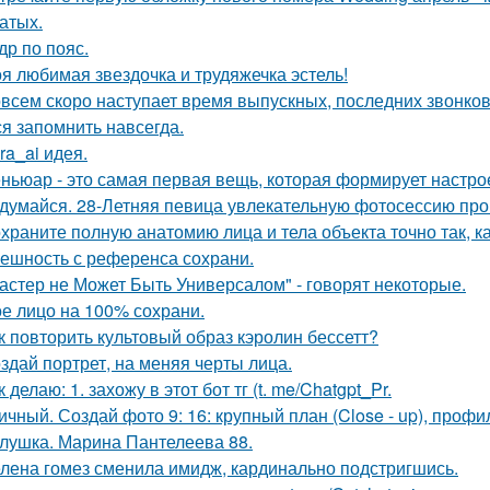
атых.
др по пояс.
я любимая звездочка и трудяжечка эстель!
всем скоро наступает время выпускных, последних звонков
ся запомнить навсегда.
kra_ai идея.
ньюар - это самая первая вещь, которая формирует настрое
думайся. 28-Летняя певица увлекательную фотосессию про
храните полную анатомию лица и тела объекта точно так, к
ешность с референса сохрани.
астер не Может Быть Универсалом" - говорят некоторые.
е лицо на 100% сохрани.
к повторить культовый образ кэролин бессетт?
здай портрет, на меняя черты лица.
к делаю: 1. захожу в этот бот тг (t. me/Chatgpt_Pr.
ичный. Создай фото 9: 16: крупный план (Close - up), профил
лушка. Марина Пантелеева 88.
лена гомез сменила имидж, кардинально подстригшись.