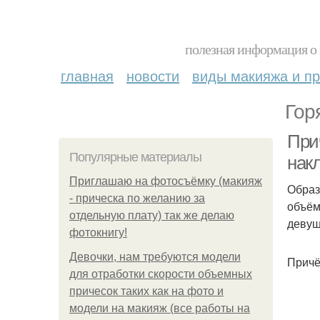
полезная информация о 
главная
новости
виды макияжа и пр
Гор
При
Популярные материалы
нак
Приглашаю на фотосъёмку (макияж
Образ
- прическа по желанию за
объём
отдельную плату) так же делаю
девуш
фотокнигу!
Девочки, нам требуются модели
Причё
для отработки скорости объемных
причесок таких как на фото и
модели на макияж (все работы на