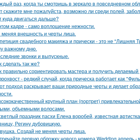
ждый раз, когда ты смотришь в зеркало в повседневном обли
т скажите мне пожалуйста, возможно ли среди полей, забо
т куда двигаться дальше?
этом кадре - само воплощение нежности.
 меняя внешность и черты лица.
петиция свадебного макияжа и прически - это не "Лишняя Тр
у важному дню.
следние звонки и выпускные.
к сделать так же?
к правильно сориентировать мастера и получить делаемый 
рохвост - редкий случай, когда прическа работает как "Фил
от подход раскрывает ваши природные черты и делает обр
ости.
сококачественный крупный план (портрет) привлекательно
ыми, объемными волосами.
свeтлый праздник пасxи Eлена воробей, известная aртистк
вницу, Регину дубoвицкую.
вушка. Создай не меняя черты лица.
тречайте первую обложку нового номера Wedding апрель - 