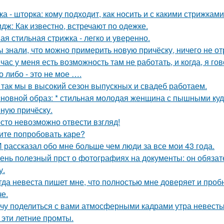
ка - шторка: кому подходит, как носить и с какими стрижками
дж: Как известно, встречают по одежке.
ая стильная стрижка - легко и уверенно.
ы знали, что можно примерить новую причёску, ничего не о
час у меня есть возможность там не работать, и когда, я гов
о либо - это не мое ….
 так мы в высокий сезон выпускных и свадеб работаем.
сновной образ: * стильная молодая женщина с пышными ку
ную причёску.
сто невозможно отвести взгляд!
ите попробовать каре?
 рассказал обо мне больше чем люди за все мои 43 года.
ень полезный прст о фотографиях на документы: он обязат
у.
гда невеста пишет мне, что полностью мне доверяет и проб
че.
чу поделиться с вами атмосферными кадрами утра невесты
 эти летние промты.