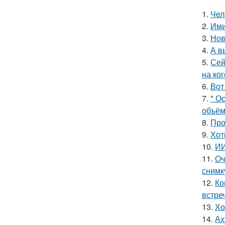
1.
Чел
2.
Ими
3.
Нов
4.
А в
5.
Сей
на ког
6.
Вот
7.
* О
объём
8.
Про
9.
Хот
10.
ИИ
11.
Оч
снимк
12.
Ко
встре
13.
Хо
14.
Ах