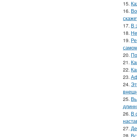
15.
Ка
16.
Во
скаже
17.
В 
18.
Не
19.
Ре
самом
20.
По
21.
Ка
22.
Ка
23.
Аф
24.
Эт
внешн
25.
Вы
длинн
26.
В 
наста
27.
Де
28.
Вс