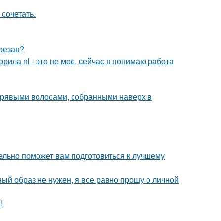
 сочетать.
трезая?
орила nl - это не мое, сейчас я понимаю работа
дрявыми волосами, собранными наверх в
ельно поможет вам подготовиться к лучшему
ный образ не нужен, я все равно прошу о личной
!