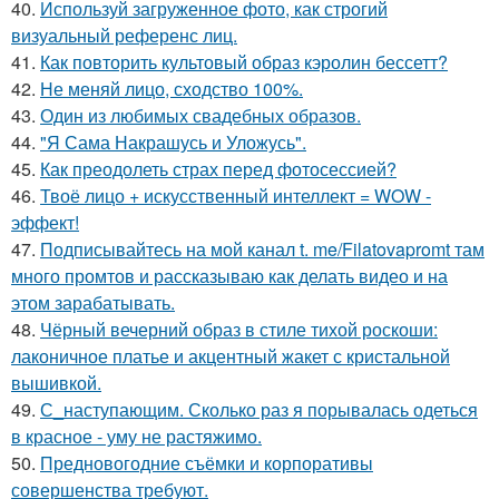
40.
Используй загруженное фото, как строгий
визуальный референс лиц.
41.
Как повторить культовый образ кэролин бессетт?
42.
Не меняй лицо, сходство 100%.
43.
Один из любимых свадебных образов.
44.
"Я Сама Накрашусь и Уложусь".
45.
Как преодолеть страх перед фотосессией?
46.
Твоё лицо + искусственный интеллект = WOW -
эффект!
47.
Подписывайтесь на мой канал t. me/Filatovapromt там
много промтов и рассказываю как делать видео и на
этом зарабатывать.
48.
Чёрный вечерний образ в стиле тихой роскоши:
лаконичное платье и акцентный жакет с кристальной
вышивкой.
49.
С_наступающим. Сколько раз я порывалась одеться
в красное - уму не растяжимо.
50.
Предновогодние съёмки и корпоративы
совершенства требуют.