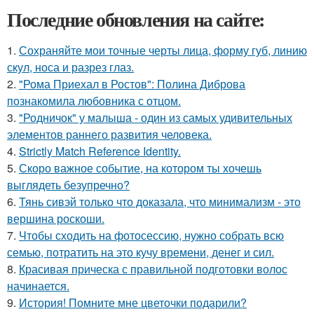
Последние обновления на сайте:
1.
Сохраняйте мои точные черты лица, форму губ, линию
скул, носа и разрез глаз.
2.
"Рома Приехал в Ростов": Полина Диброва
познакомила любовника с отцом.
3.
"Родничок" у малыша - один из самых удивительных
элементов раннего развития человека.
4.
Strictly Match Reference Identity.
5.
Скоро важное событие, на котором ты хочешь
выглядеть безупречно?
6.
Тянь сивэй только что доказала, что минимализм - это
вершина роскоши.
7.
Чтобы сходить на фотосессию, нужно собрать всю
семью, потратить на это кучу времени, денег и сил.
8.
Красивая прическа с правильной подготовки волос
начинается.
9.
История! Помните мне цветочки подарили?