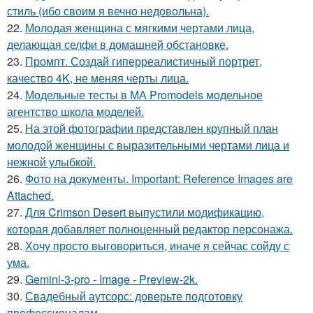
стиль (ибо своим я вечно недовольна).
22.
Молодая женщина с мягкими чертами лица,
делающая селфи в домашней обстановке.
23.
Промпт. Создай гиперреалистичный портрет,
качество 4K, не меняя черты лица.
24.
Модельные тесты в МА Promodels модельное
агентство школа моделей.
25.
На этой фотографии представлен крупный план
молодой женщины с выразительными чертами лица и
нежной улыбкой.
26.
Фото на документы. Important: Reference Images are
Attached.
27.
Для Crimson Desert выпустили модификацию,
которая добавляет полноценный редактор персонажа.
28.
Хочу просто выговориться, иначе я сейчас сойду с
ума.
29.
Gemini-3-pro - Image - Preview-2k.
30.
Свадебный аутсорс: доверьте подготовку
профессионалам.