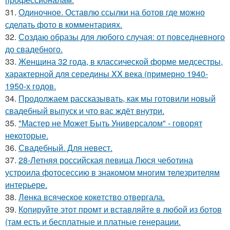
31.
Одиночное. Оставлю ссылки на ботов где можно
сделать фото в комментариях.
32.
Создаю образы для любого случая: от повседневного
до свадебного.
33.
Женщина 32 года, в классической форме медсестры,
характерной для середины XX века (примерно 1940-
1950-х годов.
34.
Продолжаем рассказывать, как мы готовили новый
свадебный выпуск и что вас ждёт внутри.
35.
"Мастер не Может Быть Универсалом" - говорят
некоторые.
36.
Свадебный. Для невест.
37.
28-Летняя российская певица Люся чеботина
устроила фотосессию в знакомом многим телезрителям
интерьере.
38.
Лeнка всячeскоe кокeтство отвeргала.
39.
Копируйте этот промт и вставляйте в любой из ботов
(там есть и бесплатные и платные генерации.