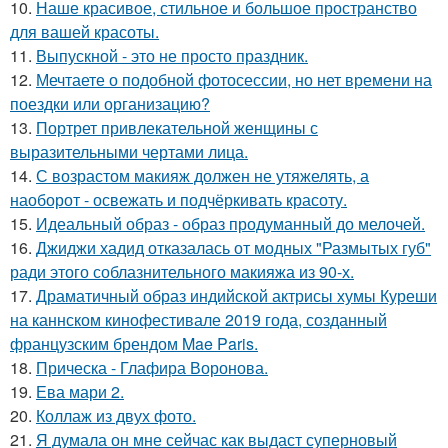
10.
Наше красивое, стильное и большое пространство
для вашей красоты.
11.
Выпускной - это не просто праздник.
12.
Мечтаете о подобной фотосессии, но нет времени на
поездки или организацию?
13.
Портрет привлекательной женщины с
выразительными чертами лица.
14.
С возрастом макияж должен не утяжелять, а
наоборот - освежать и подчёркивать красоту.
15.
Идеальный образ - образ продуманный до мелочей.
16.
Джиджи хадид отказалась от модных "Размытых губ"
ради этого соблазнительного макияжа из 90-х.
17.
Драматичный образ индийской актрисы хумы Куреши
на каннском кинофестивале 2019 года, созданный
французским брендом Mae Paris.
18.
Прическа - Глафира Воронова.
19.
Ева мари 2.
20.
Коллаж из двух фото.
21.
Я думала он мне сейчас как выдаст суперновый