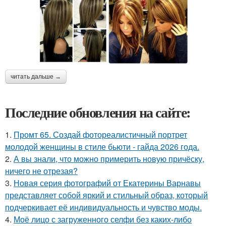
читать дальше →
Последние обновления на сайте:
1.
Промт 65. Создай фотореалистичный портрет
молодой женщины в стиле бьюти - гайда 2026 года.
2.
А вы знали, что можно примерить новую причёску,
ничего не отрезая?
3.
Новая серия фотографий от Екатерины Варнавы
представляет собой яркий и стильный образ, который
подчеркивает её индивидуальность и чувство моды.
4.
Моё лицо с загруженного селфи без каких-либо