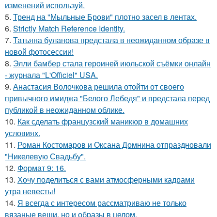
изменений используй.
5.
Тренд на "Мыльные Брови" плотно засел в лентах.
6.
Strictly Match Reference Identity.
7.
Татьяна буланова предстала в неожиданном образе в
новой фотосессии!
8.
Элли бамбер стала героиней июльской съёмки онлайн
- журнала "L'Officiel" USA.
9.
Анастасия Волочкова решила отойти от своего
привычного имиджа "Белого Лебедя" и предстала перед
публикой в неожиданном облике.
10.
Как сделать французский маникюр в домашних
условиях.
11.
Роман Костомаров и Оксана Домнина отпраздновали
"Никелевую Свадьбу".
12.
Формат 9: 16.
13.
Хочу поделиться с вами атмосферными кадрами
утра невесты!
14.
Я всегда с интересом рассматриваю не только
вязаные вещи, но и образы в целом.