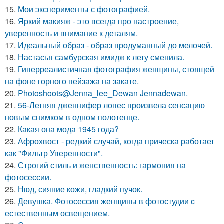
15.
Мои эксперименты с фотографией.
16.
Яркий макияж - это всегда про настроение,
уверенность и внимание к деталям.
17.
Идеальный образ - образ продуманный до мелочей.
18.
Настасья самбурская имидж к лету сменила.
19.
Гиперреалистичная фотография женщины, стоящей
на фоне горного пейзажа на закате.
20.
Photoshoots@Jenna_lee_Dewan Jennadewan.
21.
56-Летняя дженнифер лопес произвела сенсацию
новым снимком в одном полотенце.
22.
Какая она мода 1945 года?
23.
Афрохвост - редкий случай, когда прическа работает
как "Фильтр Уверенности".
24.
Строгий стиль и женственность: гармония на
фотосессии.
25.
Нюд, сияние кожи, гладкий пучок.
26.
Девушка. Фотосессия женщины в фотостудии c
естественным освещением.