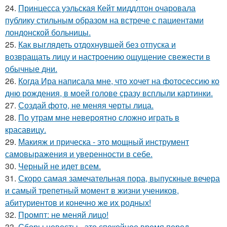
24.
Принцесса уэльская Кейт миддлтон очаровала
публику стильным образом на встрече с пациентами
лондонской больницы.
25.
Как выглядеть отдохнувшей без отпуска и
возвращать лицу и настроению ощущение свежести в
обычные дни.
26.
Когда Ира написала мне, что хочет на фотосессию ко
дню рождения, в моей голове сразу всплыли картинки.
27.
Создай фото, не меняя черты лица.
28.
По утрам мне невероятно сложно играть в
красавицу.
29.
Макияж и прическа - это мощный инструмент
самовыражения и уверенности в себе.
30.
Черный не идет всем.
31.
Скоро самая замечательная пора, выпускные вечера
и самый трепетный момент в жизни учеников,
абитуриентов и конечно же их родных!
32.
Промпт: не меняй лицо!
33.
Сборы невесты - это спокойное время перед