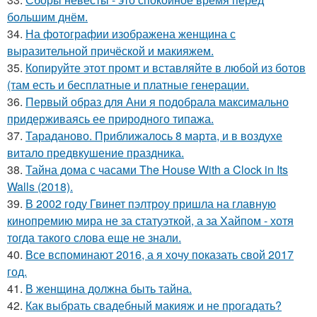
большим днём.
34.
На фотографии изображена женщина с
выразительной причёской и макияжем.
35.
Копируйте этот промт и вставляйте в любой из ботов
(там есть и бесплатные и платные генерации.
36.
Первый образ для Ани я подобрала максимально
придерживаясь ее природного типажа.
37.
Тараданово. Приближалось 8 марта, и в воздухе
витало предвкушение праздника.
38.
Тайна дома с часами The House With a Clock in Its
Walls (2018).
39.
В 2002 году Гвинет пэлтроу пришла на главную
кинопремию мира не за статуэткой, а за Хайпом - хотя
тогда такого слова еще не знали.
40.
Все вспоминают 2016, а я хочу показать свой 2017
год.
41.
В женщина должна быть тайна.
42.
Как выбрать свадебный макияж и не прогадать?