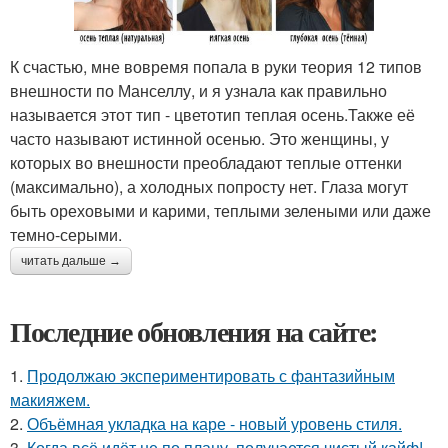
К счастью, мне вовремя попала в руки теория 12 типов
внешности по Манселлу, и я узнала как правильно
называется этот тип - цветотип теплая осень.Также её
часто называют истинной осенью. Это женщины, у
которых во внешности преобладают теплые оттенки
(максимально), а холодных попросту нет. Глаза могут
быть ореховыми и карими, теплыми зелеными или даже
темно-серыми.
читать дальше →
Последние обновления на сайте:
1.
Продолжаю экспериментировать с фантазийным
макияжем.
2.
Объёмная укладка на каре - новый уровень стиля.
3.
Когда всё идёт не по плану, получается чистый кайф!