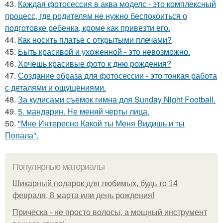
43.
Каждая фотосессия в аква моделс - это комплексный
процесс, где родителям не нужно беспокоиться о
подготовке ребенка, кроме как привезти его.
44.
Как носить платье с открытыми плечами?
45.
Быть красивой и ухоженной - это невозможно.
46.
Хочешь красивые фото к дню рождения?
47.
Создание образа для фотосессии - это тонкая работа
с деталями и ощущениями.
48.
За кулисами съемок гимна для Sunday Night Football.
49.
5. мандарин. Не меняй черты лица.
50.
"Мне Интересно Какой ты Меня Видишь и ты
Попала".
Популярные материалы
Шикарный подарок для любимых, будь то 14
февраля, 8 марта или день рождения!
Прическа - не просто волосы, а мощный инструмент