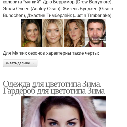
колорита “мягкий”: Дрю Берримор (Drew Barrymore),
Эшли Олсен (Ashley Olsen), Жизель Бундхен (Gisele
Bundchen), Джастин Тимберлейк (Justin Timberlake).
Для Мягких сезонов характерны такие черты:
читать дальше →
Одежда для цветотипа Зима.
Гардероб для цветотипа Зима