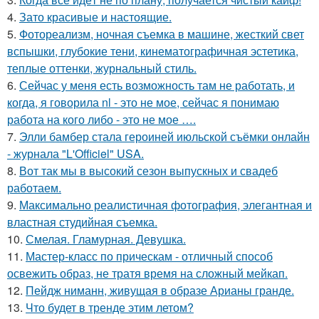
4.
Зато красивые и настоящие.
5.
Фотореализм, ночная съемка в машине, жесткий свет
вспышки, глубокие тени, кинематографичная эстетика,
теплые оттенки, журнальный стиль.
6.
Сейчас у меня есть возможность там не работать, и
когда, я говорила nl - это не мое, сейчас я понимаю
работа на кого либо - это не мое ….
7.
Элли бамбер стала героиней июльской съёмки онлайн
- журнала "L'Officiel" USA.
8.
Вот так мы в высокий сезон выпускных и свадеб
работаем.
9.
Максимально реалистичная фотография, элегантная и
властная студийная съемка.
10.
Смелая. Гламурная. Девушка.
11.
Мастер-класс по прическам - отличный способ
освежить образ, не тратя время на сложный мейкап.
12.
Пейдж ниманн, живущая в образе Арианы гранде.
13.
Что будет в тренде этим летом?