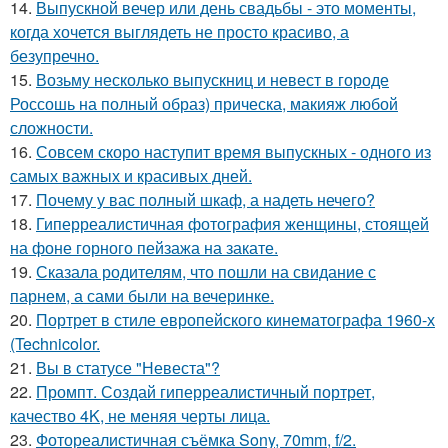
14.
Выпускной вечер или день свадьбы - это моменты,
когда хочется выглядеть не просто красиво, а
безупречно.
15.
Возьму несколько выпускниц и невест в городе
Россошь на полный образ) прическа, макияж любой
сложности.
16.
Совсем скоро наступит время выпускных - одного из
самых важных и красивых дней.
17.
Почему у вас полный шкаф, а надеть нечего?
18.
Гиперреалистичная фотография женщины, стоящей
на фоне горного пейзажа на закате.
19.
Сказала родителям, что пошли на свидание с
парнем, а сами были на вечеринке.
20.
Портрет в стиле европейского кинематографа 1960-х
(Technicolor.
21.
Вы в статусе "Невеста"?
22.
Промпт. Создай гиперреалистичный портрет,
качество 4K, не меняя черты лица.
23.
Фотореалистичная съёмка Sony, 70mm, f/2.