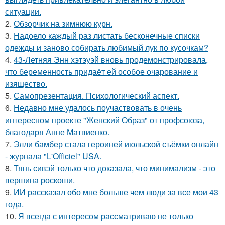
ситуации.
2.
Обзорчик на зимнюю курн.
3.
Надоело каждый раз листать бесконечные списки
одежды и заново собирать любимый лук по кусочкам?
4.
43-Летняя Энн хэтэуэй вновь продемонстрировала,
что беременность придаёт ей особое очарование и
изящество.
5.
Самопрезентация. Психологический аспект.
6.
Недавно мне удалось поучаствовать в очень
интересном проекте "Женский Образ" от профсоюза,
благодаря Анне Матвиенко.
7.
Элли бамбер стала героиней июльской съёмки онлайн
- журнала "L'Officiel" USA.
8.
Тянь сивэй только что доказала, что минимализм - это
вершина роскоши.
9.
ИИ рассказал обо мне больше чем люди за все мои 43
года.
10.
Я всегда с интересом рассматриваю не только