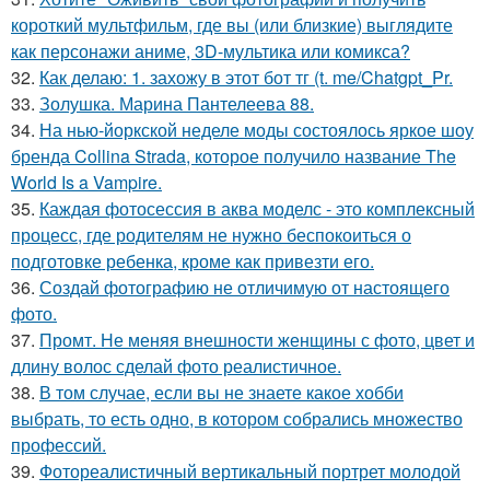
короткий мультфильм, где вы (или близкие) выглядите
как персонажи аниме, 3D-мультика или комикса?
32.
Как делаю: 1. захожу в этот бот тг (t. me/Chatgpt_Pr.
33.
Золушка. Марина Пантелеева 88.
34.
На нью-йоркской неделе моды состоялось яркое шоу
бренда Collina Strada, которое получило название The
World Is a Vampire.
35.
Каждая фотосессия в аква моделс - это комплексный
процесс, где родителям не нужно беспокоиться о
подготовке ребенка, кроме как привезти его.
36.
Создай фотографию не отличимую от настоящего
фото.
37.
Промт. Не меняя внешности женщины с фото, цвет и
длину волос сделай фото реалистичное.
38.
В том случае, если вы не знаете какое хобби
выбрать, то есть одно, в котором собрались множество
профессий.
39.
Фотореалистичный вертикальный портрет молодой