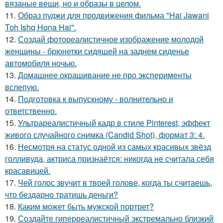
вязаные вещи, но и образы в целом.
11.
Образ пуджи для продвижения фильма "Hai Jawani
Toh Ishq Hona Hai".
12.
Создай фотореалистичное изображение молодой
женщины - брюнетки сидящей на заднем сиденье
автомобиля ночью.
13.
Домашнее окрашивание не про эксперименты
вслепую.
14.
Подготовка к выпускному - волнительно и
ответственно.
15.
Ультрареалистичный кадр в стиле Pinterest, эффект
живого случайного снимка (Candid Shot), формат 3: 4.
16.
Несмотря на статус одной из самых красивых звёзд
голливуда, актриса признаётся: никогда не считала себя
красавицей.
17.
Чей голос звучит в твоей голове, когда ты считаешь,
что бездарно тратишь деньги?
18.
Каким может быть мужской портрет?
19.
Создайте гиперреалистичный экстремально близкий