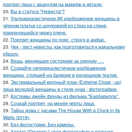
портрет лица с акцентом на макияж и детали.
20.
Вы в статусе "Невеста"?
21.
Ультрареалистичное 8K изображение женщины в
чёрном платье со шнуровкой из страз на спине,
повернувшейся через плечо.
22.
Портрет женщины по пояс, строго в анфас.
23.
Чек - лист невесты: как подготовиться к идеальному
образу.
24.
Вещь, меняющее состояние за секунду ….
25.
Создайте гиперреалистичное изображение
женщины, стоящей на балконе в роскошном театре.
26.
Экстремальный крупный план (Extreme Close - up)
лица молодой женщины в стиле нуар - фотографии.
27.
Костюмы джейн фонды из фильма "Барбарелла".
28.
Создай портрет, на меняя черты лица.
29.
Тайна дома с часами The House With a Clock in Its
Walls (2018).
30.
Без фотостудии. Без камеры.
31.
Хотите "Оживить" свои фотографии и получить