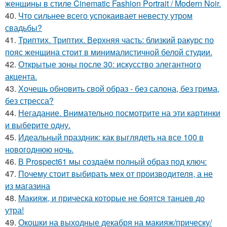
женщины в стиле Cinematic Fashion Portrait / Modern Noir.
40.
Что сильнее всего успокаивает невесту утром
свадьбы?
41.
Триптих. Триптих. Верхняя часть: близкий ракурс по
пояс женщина стоит в минималистичной белой студии.
42.
Открытые зоны после 30: искусство элегантного
акцента.
43.
Хочешь обновить свой образ - без салона, без грима,
без стресса?
44.
Негадание. Внимательно посмотрите на эти картинки
и выберите одну.
45.
Идеальный праздник: как выглядеть на все 100 в
новогоднюю ночь.
46.
В Prospect61 мы создаём полный образ под ключ:
47.
Почему стоит выбирать мех от производителя, а не
из магазина
48.
Макияж, и прическа которые не боятся танцев до
утра!
49.
Окошки на выходные декабря на макияж/прическу/