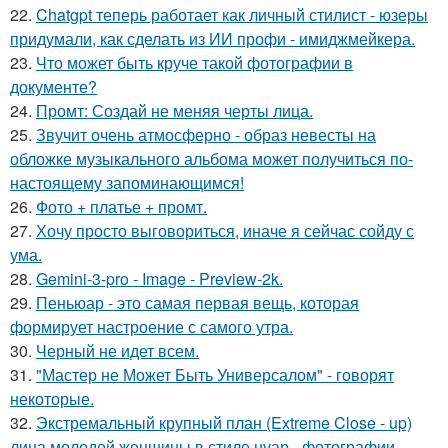
22.
Chatgpt теперь работает как личный стилист - юзеры
придумали, как сделать из ИИ профи - имиджмейкера.
23.
Что может быть круче такой фотографии в
документе?
24.
Промт: Создай не меняя черты лица.
25.
Звучит очень атмосферно - образ невесты на
обложке музыкального альбома может получиться по-
настоящему запоминающимся!
26.
Фото + платье + промт.
27.
Хочу просто выговориться, иначе я сейчас сойду с
ума.
28.
Gemini-3-pro - Image - Preview-2k.
29.
Пеньюар - это самая первая вещь, которая
формирует настроение с самого утра.
30.
Черный не идет всем.
31.
"Мастер не Может Быть Универсалом" - говорят
некоторые.
32.
Экстремальный крупный план (Extreme Close - up)
лица молодой женщины в стиле нуар - фотографии.