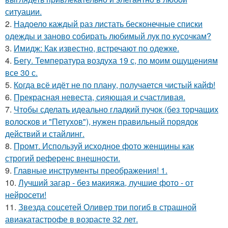
ситуации.
2.
Надоело каждый раз листать бесконечные списки
одежды и заново собирать любимый лук по кусочкам?
3.
Имидж: Как известно, встречают по одежке.
4.
Бегу. Температура воздуха 19 с, по моим ощущениям
все 30 с.
5.
Когда всё идёт не по плану, получается чистый кайф!
6.
Прекрасная невеста, сияющая и счастливая.
7.
Чтобы сделать идеально гладкий пучок (без торчащих
волосков и "Петухов"), нужен правильный порядок
действий и стайлинг.
8.
Промт. Используй исходное фото женщины как
строгий референс внешности.
9.
Главные инструменты преображения! 1.
10.
Лучший загар - без макияжа, лучшие фото - от
нейросети!
11.
Звезда соцсетей Оливер три погиб в страшной
авиакатастрофе в возрасте 32 лет.