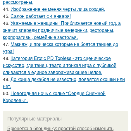
рассмотрены.
44.
Изображение не меняя черты лица создай.
45.
Салон работает с 4 января!
46.
Уважаемые женщины! Приближается новый год, а
значит впереди прздничгые вечеринки, рестораны,
корпоративы, семейные застолья.
47.
Макияж, и прическа которые не боятся танцев до
утра!
48.
Категория Erotic PD Topless - это сценическое
искусство, где танец, театр и тонкая игра с публикой
сливаются в единое завораживающее целое.
49.
До конца декабря не известно, появятся окошки или
нет.
50.
Новогодняя ночь с колье "Сердце Снежной
Королевы".
Популярные материалы
Брюнетка в блондинку: простой способ изменить