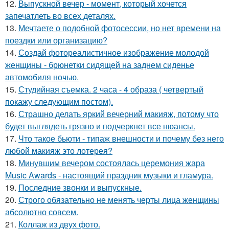
12.
Выпускной вечер - момент, который хочется
запечатлеть во всех деталях.
13.
Мечтаете о подобной фотосессии, но нет времени на
поездки или организацию?
14.
Создай фотореалистичное изображение молодой
женщины - брюнетки сидящей на заднем сиденье
автомобиля ночью.
15.
Студийная съемка. 2 часа - 4 образа ( четвертый
покажу следующим постом).
16.
Страшно делать яркий вечерний макияж, потому что
будет выглядеть грязно и подчеркнет все нюансы.
17.
Что такое бьюти - типаж внешности и почему без него
любой макияж это лотерея?
18.
Минувшим вечером состоялась церемония жара
Music Awards - настоящий праздник музыки и гламура.
19.
Последние звонки и выпускные.
20.
Строго обязательно не менять черты лица женщины
абсолютно совсем.
21.
Коллаж из двух фото.