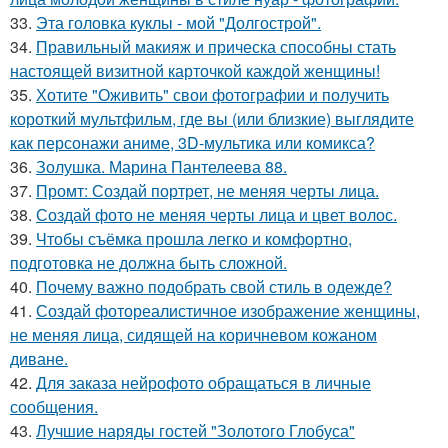
33.
Эта головка куклы - мой "Долгострой".
34.
Правильный макияж и прическа способны стать
настоящей визитной карточкой каждой женщины!
35.
Хотите "Оживить" свои фотографии и получить
короткий мультфильм, где вы (или близкие) выглядите
как персонажи аниме, 3D-мультика или комикса?
36.
Золушка. Марина Пантелеева 88.
37.
Промт: Создай портрет, не меняя черты лица.
38.
Создай фото не меняя черты лица и цвет волос.
39.
Чтобы съёмка прошла легко и комфортно,
подготовка не должна быть сложной.
40.
Почему важно подобрать свой стиль в одежде?
41.
Создай фотореалистичное изображение женщины,
не меняя лица, сидящей на коричневом кожаном
диване.
42.
Для заказа нейрофото обращаться в личные
сообщения.
43.
Лучшие наряды гостей "Золотого Глобуса"