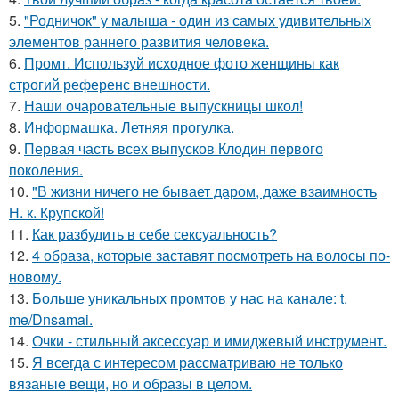
5.
"Родничок" у малыша - один из самых удивительных
элементов раннего развития человека.
6.
Промт. Используй исходное фото женщины как
строгий референс внешности.
7.
Наши очаровательные выпускницы школ!
8.
Информашка. Летняя прогулка.
9.
Первая часть всех выпусков Клодин первого
поколения.
10.
"В жизни ничего не бывает даром, даже взаимность
Н. к. Крупской!
11.
Как разбудить в себе сексуальность?
12.
4 образа, которые заставят посмотреть на волосы по-
новому.
13.
Больше уникальных промтов у нас на канале: t.
me/Dnsamai.
14.
Очки - стильный аксессуар и имиджевый инструмент.
15.
Я всегда с интересом рассматриваю не только
вязаные вещи, но и образы в целом.