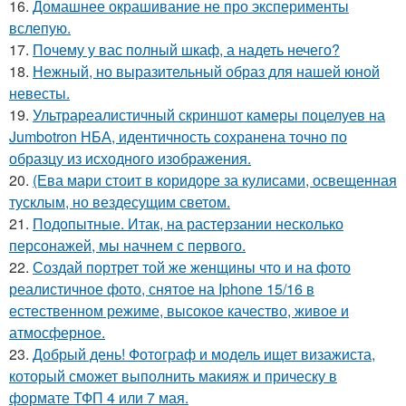
16.
Домашнее окрашивание не про эксперименты
вслепую.
17.
Почему у вас полный шкаф, а надеть нечего?
18.
Нежный, но выразительный образ для нашей юной
невесты.
19.
Ультрареалистичный скриншот камеры поцелуев на
Jumbotron НБА, идентичность сохранена точно по
образцу из исходного изображения.
20.
(Ева мари стоит в коридоре за кулисами, освещенная
тусклым, но вездесущим светом.
21.
Подопытные. Итак, на растерзании несколько
персонажей, мы начнем с первого.
22.
Создай портрет той же женщины что и на фото
реалистичное фото, снятое на Iphone 15/16 в
естественном режиме, высокое качество, живое и
атмосферное.
23.
Добрый день! Фотограф и модель ищет визажиста,
который сможет выполнить макияж и прическу в
формате ТФП 4 или 7 мая.