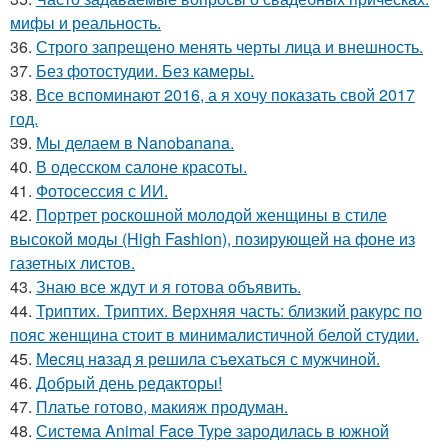
мифы и реальность.
36.
Строго запрещено менять черты лица и внешность.
37.
Без фотостудии. Без камеры.
38.
Все вспоминают 2016, а я хочу показать свой 2017
год.
39.
Мы делаем в Nanobanana.
40.
В одесском салоне красоты.
41.
Фотосессия с ИИ.
42.
Портрет роскошной молодой женщины в стиле
высокой моды (High Fashion), позирующей на фоне из
газетных листов.
43.
Знаю все ждут и я готова объявить.
44.
Триптих. Триптих. Верхняя часть: близкий ракурс по
пояс женщина стоит в минималистичной белой студии.
45.
Мeсяц нaзад я рeшила съeхаться с мужчиной.
46.
Добрый день редакторы!
47.
Платье готово, макияж продуман.
48.
Система Animal Face Type зародилась в южной