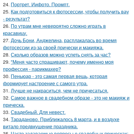
24.
Портрет. Иифото. Промпт.
25.
Как подготовиться к фотосессии, чтобы получить вау
- результат?
26.
По утрам мне невероятно сложно играть в
красавицу.
27.
Дочь Бони, Анджелина, расплакалась во время
фотосессии из-за своей прически и макияжа.
28.
Сколько образов можно успеть снять за час?
29.
"Меня часто спрашивают, почему именно моя
профессия - парикмахер?
30.
Пеньюар - это самая первая вещь, которая
формирует настроение с самого утра.
31.
Лучше не накраситься, чем не причесаться.
32.
Самое важное в свадебном образе - это не макияж и
прическа.
33.
Свадебный. Для невест.
34.
Тараданово. Приближалось 8 марта, и в воздухе
витало предвкушение праздника.
35.
Часто задаваемые вопросы о свадебных прическах: