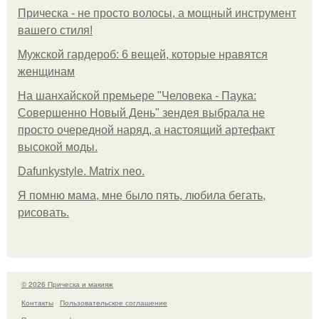
Прическа - не просто волосы, а мощный инструмент
вашего стиля!
Мужской гардероб: 6 вещей, которые нравятся
женщинам
На шанхайской премьере "Человека - Паука:
Совершенно Новый День" зендея выбрала не
просто очередной наряд, а настоящий артефакт
высокой моды.
Dafunkystyle. Matrix neo.
Я помню мама, мне было пять, любила бегать,
рисовать.
© 2026 Прическа и макияж
Контакты
Пользовательское соглашение