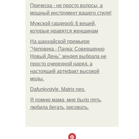
Прическа - не просто волосы, а
мощный инструмент вашего стиля!
Мужской гардероб: 6 вещей,
которые нравятся женщинам
На шанхайской премьере
"Человека - Паука: Совершенно
Новый День" зендея выбрала не
просто очередной наряд, а
настоящий артефакт высокой
моды.
Dafunkystyle. Matrix neo.
Я помню мама, мне было пять,
любила бегать, рисовать.