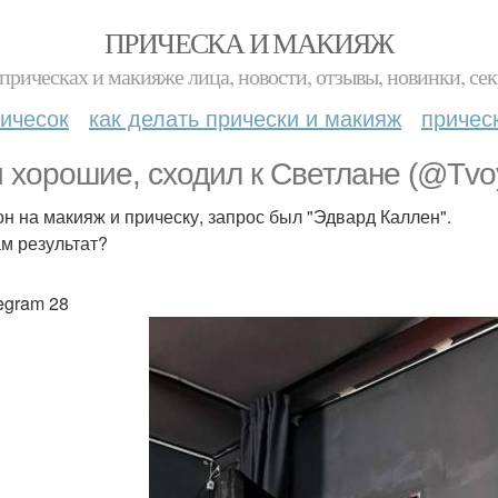
ПРИЧЕСКА И МАКИЯЖ
прическах и макияже лица, новости, отзывы, новинки, сек
ичесок
как делать прически и макияж
причес
 хорошие, сходил к Светлане (@Tvo
он на макияж и прическу, запрос был "Эдвард Каллен".
ам результат?
legram 28