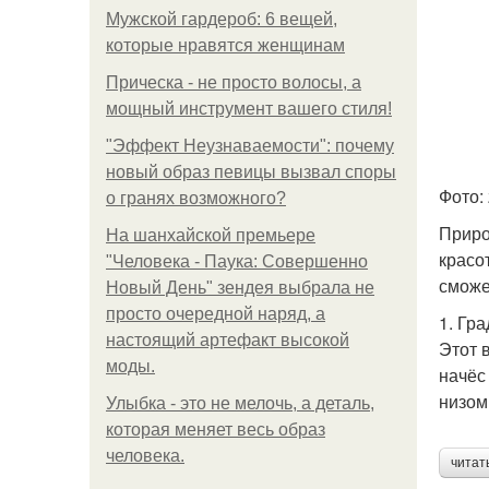
Мужской гардероб: 6 вещей,
которые нравятся женщинам
Прическа - не просто волосы, а
мощный инструмент вашего стиля!
"Эффект Неузнаваемости": почему
новый образ певицы вызвал споры
Фото: 
о гранях возможного?
Приро
На шанхайской премьере
красо
"Человека - Паука: Совершенно
сможе
Новый День" зендея выбрала не
просто очередной наряд, а
1. Гр
настоящий артефакт высокой
Этот 
моды.
начёс
низом
Улыбка - это не мелочь, а деталь,
которая меняет весь образ
человека.
читат