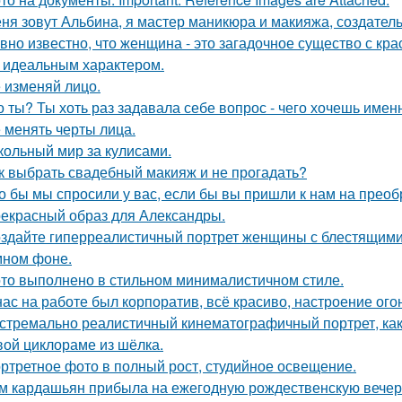
ня зовут Альбина, я мастер маникюра и макияжа, создатель
вно известно, что женщина - это загадочное существо с к
, идеальным характером.
 изменяй лицо.
о ты? Ты хоть раз задавала себе вопрос - чего хочешь имен
 менять черты лица.
кольный мир за кулисами.
к выбрать свадебный макияж и не прогадать?
о бы мы спросили у вас, если бы вы пришли к нам на прео
екрасный образ для Александры.
здайте гиперреалистичный портрет женщины с блестящими
мном фоне.
то выполнено в стильном минималистичном стиле.
нас на работе был корпоратив, всё красиво, настроение ого
стремально реалистичный кинематографичный портрет, как 
вой циклораме из шёлка.
ртретное фото в полный рост, студийное освещение.
м кардашьян прибыла на ежегодную рождественскую вечери