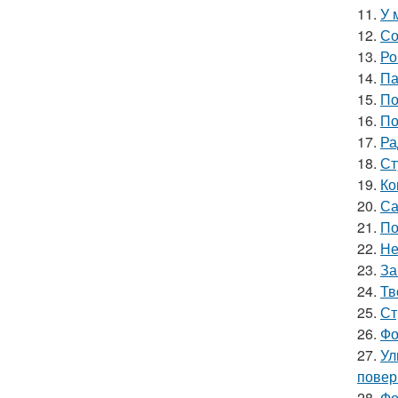
11.
У 
12.
Со
13.
Ро
14.
Па
15.
По
16.
По
17.
Ра
18.
Ст
19.
Ко
20.
Са
21.
По
22.
Не
23.
За
24.
Тв
25.
Ст
26.
Фо
27.
Ул
повер
28.
Фо