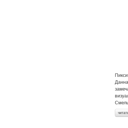
Пикси
Данна
замеч
визуа
Смелы
читат