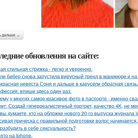
ь дальше →
ледние обновления на сайте:
ая стильная стрижка - легко и уверенно.
ли бибер снова запустила вирусный тренд в маникюре и на 
красная невеста Соня и дальше в карусели обратная связь
фессия: впиши здесь один раз.
ему у многих самое красивое фото в паспорте - именно св
мт: Создай гиперреалистичный портрет, качество 4K, не ме
 вы думаете, кто на обложке нового 20-го выпуска журнала 
сивая прическа с правильной подготовки волос начинается.
 разбудить в себе сексуальность?
ято на Iphone.