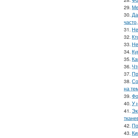
29.
Ме
30.
Да
часто
31.
Не
32.
Кт
33.
Не
34.
Ку
35.
Ка
36.
Чт
37.
Пр
38.
Со
на те
39.
Фо
40.
У 
41.
Эк
ткане
42.
По
43.
Ки