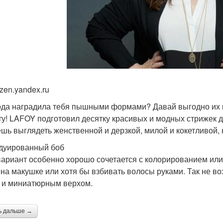
zen.yandex.ru
да наградила тебя пышными формами? Давай выгодно их п
ту! LAFOY подготовил десятку красивых и модных стрижек 
шь выглядеть женственной и дерзкой, милой и кокетливой, 
адуированный боб
вариант особенно хорошо сочетается с колорированием ил
 на макушке или хотя бы взбивать волосы руками. Так не в
 и миниатюрным верхом.
ь дальше →