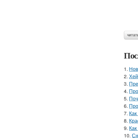
читат
Пос
1.
Нов
2.
Хей
3.
Пре
4.
Про
5.
Поч
6.
Про
7.
Как
8.
Кра
9.
Как
10.
Сн