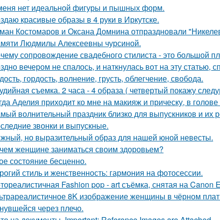
меня нет идеальной фигуры и пышных форм.
здаю красивые образы в 4 руки в Иркутске.
ман Костомаров и Оксана Домнина отпраздновали "Никеле
мяти Людмилы Алексеевны чурсиной.
чему сопровождение свадебного стилиста - это большой п
здно вечером не спалось, и наткнулась вот на эту статью, 
дость, гордость, волнение, грусть, облегчение, свобода.
удийная съемка. 2 часа - 4 образа ( четвертый покажу след
гда Аделия приходит ко мне на макияж и прическу, в голове
мый волнительный праздник близко для выпускников и их р
следние звонки и выпускные.
жный, но выразительный образ для нашей юной невесты.
чем женщине заниматься своим здоровьем?
ое состояние бесценно.
рогий стиль и женственность: гармония на фотосессии.
тореалистичная Fashion pop - art съёмка, снятая на Canon E
ьтрареалистичное 8K изображение женщины в чёрном платье
нувшейся через плечо.
то на документы. Important: Reference Images are Attached.