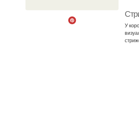
Стр
У кор
визуа
стриж