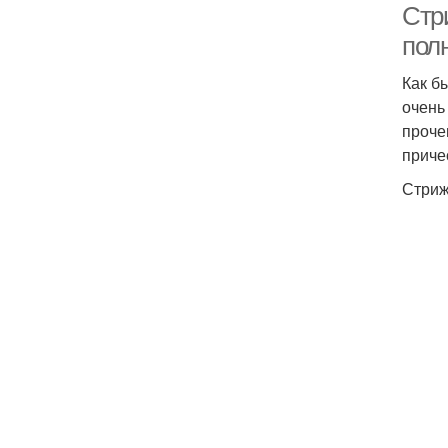
Стри
пол
Как б
очень
проче
приче
Стриж