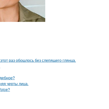
этот раз обошлось без слепящего глянца.
.
адебное?
няя черты лица.
Voice?