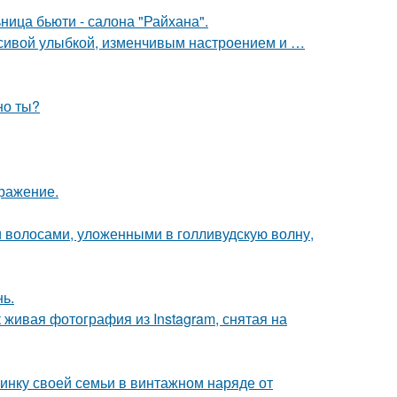
ница бьюти - салона "Райхана".
расивой улыбкой, изменчивым настроением и …
но ты?
бражение.
 волосами, уложенными в голливудскую волну,
нь.
живая фотография из Instagram, снятая на
нку своей семьи в винтажном наряде от