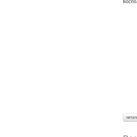
воспо
читат