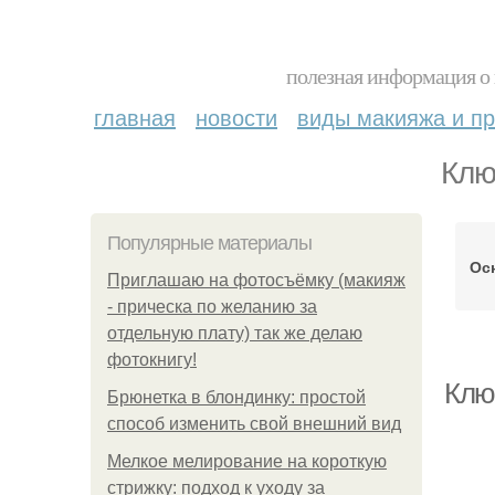
полезная информация о 
главная
новости
виды макияжа и пр
Клю
Популярные материалы
Ос
Приглашаю на фотосъёмку (макияж
- прическа по желанию за
отдельную плату) так же делаю
фотокнигу!
Клю
Брюнетка в блондинку: простой
способ изменить свой внешний вид
Мелкое мелирование на короткую
стрижку: подход к уходу за