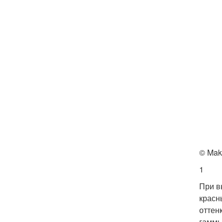
© Mak
1
При в
красн
оттен
гаммы