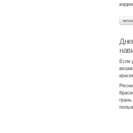
корре
читат
Дне
нав
Если 
визаж
краси
Ресн
Краси
грань
польз