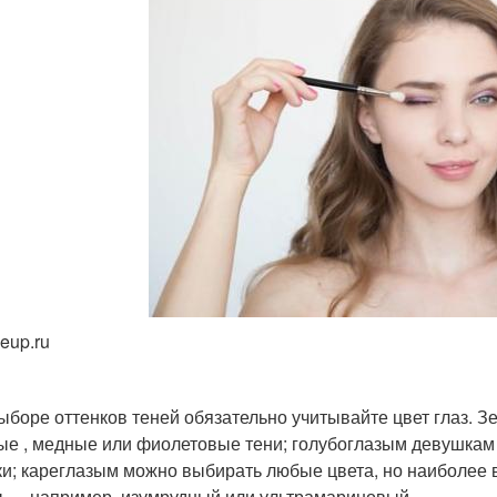
eup.ru
ыборе оттенков теней обязательно учитывайте цвет глаз. З
ые , медные или фиолетовые тени; голубоглазым девушкам
ки; кареглазым можно выбирать любые цвета, но наиболее 
 — например, изумрудный или ультрамариновый.