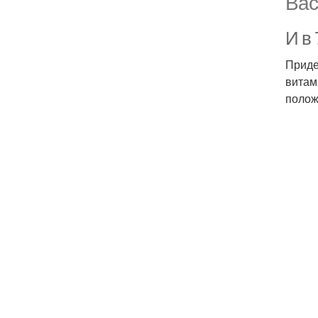
Вас
И в 
Приде
витам
полож