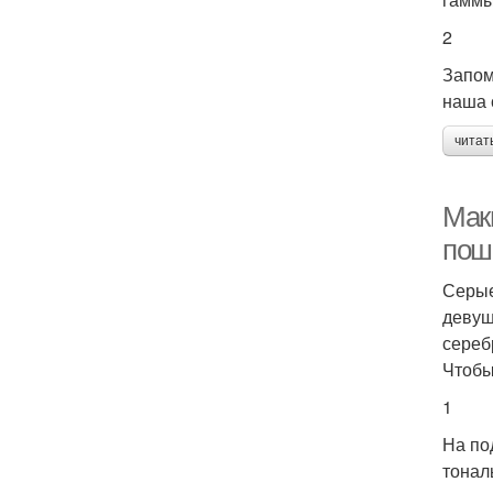
2
Запом
наша 
читат
Мак
пош
Серые
девуш
сереб
Чтобы
1
На по
тонал