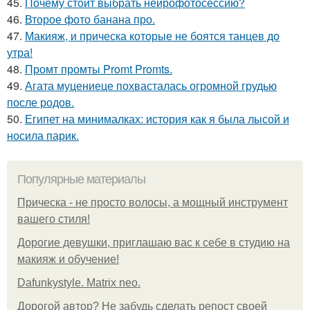
45.
Почему стоит выбрать нейрофотосессию?
46.
Второе фото банана про.
47.
Макияж, и прическа которые не боятся танцев до
утра!
48.
Промт промты Promt Promts.
49.
Агата муцениеце похвасталась огромной грудью
после родов.
50.
Египет на минималках: история как я была лысой и
носила парик.
Популярные материалы
Прическа - не просто волосы, а мощный инструмент
вашего стиля!
Дорогие девушки, приглашаю вас к себе в студию на
макияж и обучение!
Dafunkystyle. Matrix neo.
Дорогой автор? Не забудь сделать репост своей