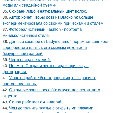
моды или свадебной съемки.
35.
Сохрани лицо и натуральный цвет волос.
36.
Автор хочет, чтобы розэ из Blackpink больше
экспериментировала со своими причёсками и стилем.
37.
Фотореалистичный Fashion - портрет в
минималистичном стиле.
38.
Данный косплей от Ladymelamori поражает сиянием
серебристого платья, его смелым декольте и
безупречной грацией.
39.
Черты лица не меняй.
40.
Промпт. Сохрани черты лица и прическу с
фотографии.
41.
У нас на работе был корпоратив, всё красиво,
настроение огонь.
42.
Открытые зоны после 30: искусство элегантного
акцента.
43.
Салон работает с 4 января!
44.
Чем дополнить платье с открытыми плечами.