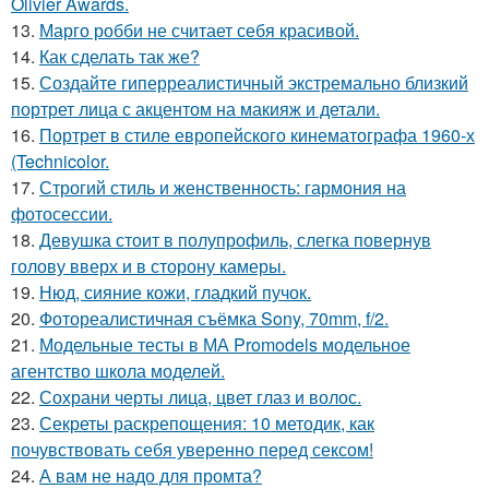
Olivier Awards.
13.
Марго робби не считает себя красивой.
14.
Как сделать так же?
15.
Создайте гиперреалистичный экстремально близкий
портрет лица с акцентом на макияж и детали.
16.
Портрет в стиле европейского кинематографа 1960-х
(Technicolor.
17.
Строгий стиль и женственность: гармония на
фотосессии.
18.
Девушка стоит в полупрофиль, слегка повернув
голову вверх и в сторону камеры.
19.
Нюд, сияние кожи, гладкий пучок.
20.
Фотореалистичная съёмка Sony, 70mm, f/2.
21.
Модельные тесты в МА Promodels модельное
агентство школа моделей.
22.
Сохрани черты лица, цвет глаз и волос.
23.
Секреты раскрепощения: 10 методик, как
почувствовать себя уверенно перед сексом!
24.
А вам не надо для промта?