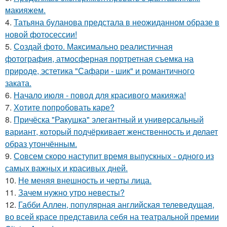
макияжем.
4.
Татьяна буланова предстала в неожиданном образе в
новой фотосессии!
5.
Создай фото. Максимально реалистичная
фотография, атмосферная портретная съемка на
природе, эстетика "Сафари - шик" и романтичного
заката.
6.
Начало июля - повод для красивого макияжа!
7.
Хотите попробовать каре?
8.
Причёска "Ракушка" элегантный и универсальный
вариант, который подчёркивает женственность и делает
образ утончённым.
9.
Совсем скоро наступит время выпускных - одного из
самых важных и красивых дней.
10.
Не меняя внешность и черты лица.
11.
Зачем нужно утро невесты?
12.
Габби Аллен, популярная английская телеведущая,
во всей красе представила себя на театральной премии