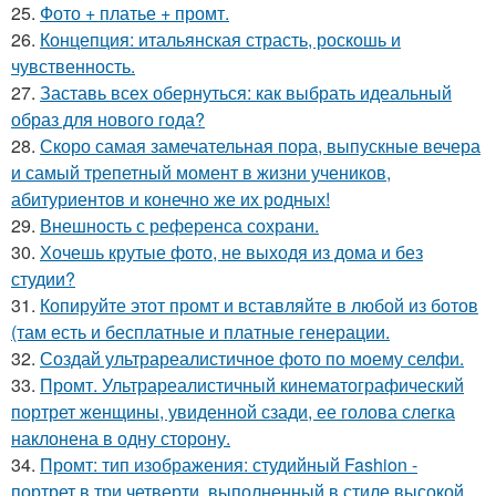
25.
Фото + платье + промт.
26.
Концепция: итальянская страсть, роскошь и
чувственность.
27.
Заставь всех обернуться: как выбрать идеальный
образ для нового года?
28.
Скоро самая замечательная пора, выпускные вечера
и самый трепетный момент в жизни учеников,
абитуриентов и конечно же их родных!
29.
Внешность с референса сохрани.
30.
Хочешь крутые фото, не выходя из дома и без
студии?
31.
Копируйте этот промт и вставляйте в любой из ботов
(там есть и бесплатные и платные генерации.
32.
Создай ультрареалистичное фото по моему селфи.
33.
Промт. Ультрареалистичный кинематографический
портрет женщины, увиденной сзади, ее голова слегка
наклонена в одну сторону.
34.
Промт: тип изображения: студийный Fashion -
портрет в три четверти, выполненный в стиле высокой