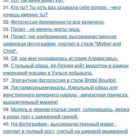
31.
Кто ты? Ты хоть раз задавала себе вопрос - чего
хочешь именно ты?
32.
Фотосессия беременности все включено.
33.
Промт - не менять черты лица.
34.
Промт: тип изображения: высококачественная
цифровая фотография, портрет в стиле "Mother and
Child".
35.
Ой, как мне понравилась история Алемасовых.
36.
Стильный образ. 44-Летняя кейт миддлтон в рамках
очередной поездки в Уэльсе побывала.
37.
Элегантная фотосессия в стиле Bridal Boudoir.
38.
Листаямодныежурналы. Идеальный образ для
женственного вечернего наряда - аккуратная прическа,
выразительный макияж!
39.
Модель в чёрном платье сидит, склонившись, держа
в руках торт с зажжённой свечой.
40.
На фотографии - высококачественный макро -
портрет в полный рост, снятый на широкой мраморной