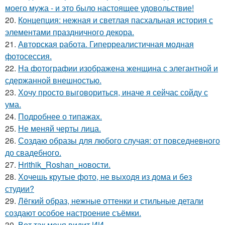
моего мужа - и это было настоящее удовольствие!
20.
Концепция: нежная и светлая пасхальная история с
элементами праздничного декора.
21.
Авторская работа. Гиперреалистичная модная
фотосессия.
22.
На фотографии изображена женщина с элегантной и
сдержанной внешностью.
23.
Хочу просто выговориться, иначе я сейчас сойду с
ума.
24.
Подробнее о типажах.
25.
Не меняй черты лица.
26.
Создаю образы для любого случая: от повседневного
до свадебного.
27.
Hrithik_Roshan_новости.
28.
Хочешь крутые фото, не выходя из дома и без
студии?
29.
Лёгкий образ, нежные оттенки и стильные детали
создают особое настроение съёмки.
30.
Вот так меня видит ИИ.