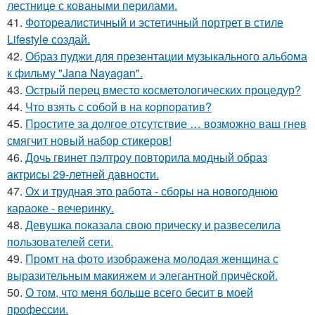
лестнице с коваными перилами.
41.
Фотореалистичный и эстетичный портрет в стиле
Lifestyle создай.
42.
Образ пуджи для презентации музыкального альбома
к фильму "Jana Nayagan".
43.
Острый перец вместо косметологических процедур?
44.
Что взять с собой в на корпоратив?
45.
Простите за долгое отсутствие … возможно ваш гнев
смягчит новый набор стикеров!
46.
Дочь гвинет пэлтроу повторила модный образ
актрисы 29-летней давности.
47.
Ох и трудная это работа - сборы на новогоднюю
караоке - вечеринку.
48.
Девушка показала свою прическу и развеселила
пользователей сети.
49.
Промт на фото изображена молодая женщина с
выразительным макияжем и элегантной причёской.
50.
О том, что меня больше всего бесит в моей
профессии.