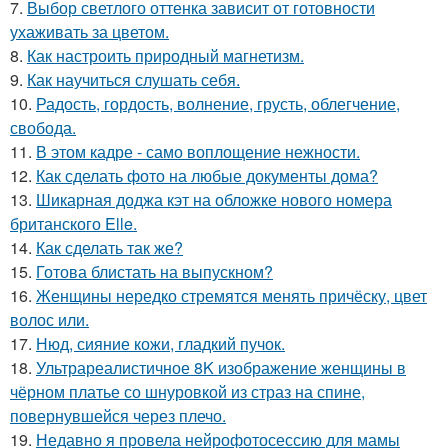
7.
Выбор светлого оттенка зависит от готовности
ухаживать за цветом.
8.
Как настроить природный магнетизм.
9.
Как научиться слушать себя.
10.
Радость, гордость, волнение, грусть, облегчение,
свобода.
11.
В этом кадре - само воплощение нежности.
12.
Как сделать фото на любые документы дома?
13.
Шикарная доджа кэт на обложке нового номера
британского Elle.
14.
Как сделать так же?
15.
Готова блистать на выпускном?
16.
Женщины нередко стремятся менять причёску, цвет
волос или.
17.
Нюд, сияние кожи, гладкий пучок.
18.
Ультрареалистичное 8K изображение женщины в
чёрном платье со шнуровкой из страз на спине,
повернувшейся через плечо.
19.
Недавно я провела нейрофотосессию для мамы