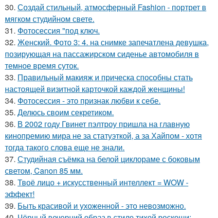
30.
Создай стильный, атмосферный Fashion - портрет в
мягком студийном свете.
31.
Фотосессия "под ключ.
32.
Женский. Фото 3: 4. на снимке запечатлена девушка,
позирующая на пассажирском сиденье автомобиля в
темное время суток.
33.
Правильный макияж и прическа способны стать
настоящей визитной карточкой каждой женщины!
34.
Фотосессия - это признак любви к себе.
35.
Делюсь своим секретиком.
36.
В 2002 году Гвинет пэлтроу пришла на главную
кинопремию мира не за статуэткой, а за Хайпом - хотя
тогда такого слова еще не знали.
37.
Студийная съёмка на белой циклораме с боковым
светом, Canon 85 мм.
38.
Твоё лицо + искусственный интеллект = WOW -
эффект!
39.
Быть красивой и ухоженной - это невозможно.
40.
Чёрный вечерний образ в стиле тихой роскоши: