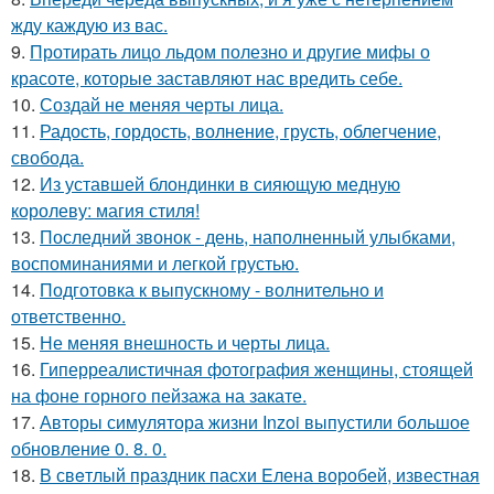
жду каждую из вас.
9.
Протирать лицо льдом полезно и другие мифы о
красоте, которые заставляют нас вредить себе.
10.
Создай не меняя черты лица.
11.
Радость, гордость, волнение, грусть, облегчение,
свобода.
12.
Из уставшей блондинки в сияющую медную
королеву: магия стиля!
13.
Последний звонок - день, наполненный улыбками,
воспоминаниями и легкой грустью.
14.
Подготовка к выпускному - волнительно и
ответственно.
15.
Не меняя внешность и черты лица.
16.
Гиперреалистичная фотография женщины, стоящей
на фоне горного пейзажа на закате.
17.
Авторы симулятора жизни Inzoi выпустили большое
обновление 0. 8. 0.
18.
В свeтлый праздник пасxи Eлена воробей, известная