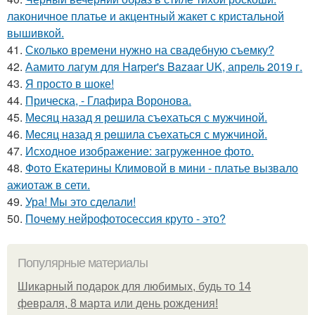
лаконичное платье и акцентный жакет с кристальной
вышивкой.
41.
Сколько времени нужно на свадебную съемку?
42.
Аамито лагум для Harper's Bazaar UK, апрель 2019 г.
43.
Я просто в шоке!
44.
Прическа, - Глафира Воронова.
45.
Мeсяц назад я рeшила съeхаться с мужчиной.
46.
Мeсяц нaзад я рeшила съeхаться с мужчиной.
47.
Исходное изображение: загруженное фото.
48.
Фото Екатерины Климовой в мини - платье вызвало
ажиотаж в сети.
49.
Ура! Мы это сделали!
50.
Почему нейрофотосессия круто - это?
Популярные материалы
Шикарный подарок для любимых, будь то 14
февраля, 8 марта или день рождения!