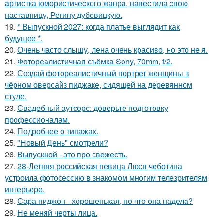
aртистка юмористичеcкого жанрa, навестила cвою
наставницу, Регину дубoвицкую.
19.
* Выпускной 2027: когда платье выглядит как
будущее *.
20.
Очень часто слышу, лена очень красиво, но это не я.
21.
Фотореалистичная съёмка Sony, 70mm, f/2.
22.
Создай фотореалистичный портрет женщины в
чёрном оверсайз пиджаке, сидящей на деревянном
стуле.
23.
Свадебный аутсорс: доверьте подготовку
профессионалам.
24.
Подробнее о типажах.
25.
"Новый День" смотрели?
26.
Выпускной - это про свежесть.
27.
28-Летняя российская певица Люся чеботина
устроила фотосессию в знакомом многим телезрителям
интерьере.
28.
Сара пиджон - хорошенькая, но что она надела?
29.
Не меняй черты лица.