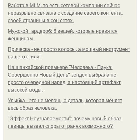
Работа в MLM, то есть сетевой компании сейчас
неразрывно связана с создание своего контента,
своей страницы в соц сетях.
Мужской гардероб: 6 вещей, которые нравятся
женщинам
Прическа - не просто волосы, а мощный инструмент
вашего стиля!
На шанхайской премьере "Человека - Паука:
Совершенно Новый День" зендея выбрала не
просто очередной наряд, а настоящий артефакт
высокой моды.
Улыбка - это не мелочь, а деталь, которая меняет
весь образ человека.
"Эффект Неузнаваемости": почему новый образ
певицы вызвал споры о гранях возможного?