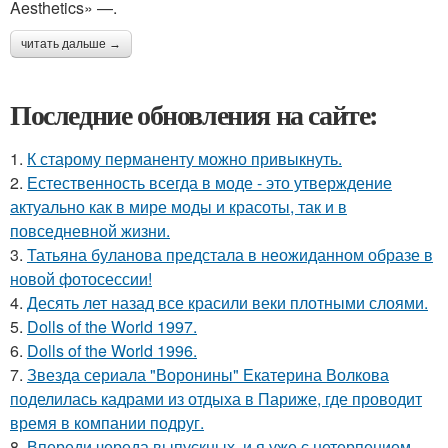
Aesthetics» —.
читать дальше →
Последние обновления на сайте:
1.
К старому перманенту можно привыкнуть.
2.
Естественность всегда в моде - это утверждение
актуально как в мире моды и красоты, так и в
повседневной жизни.
3.
Татьяна буланова предстала в неожиданном образе в
новой фотосессии!
4.
Десять лет назад все красили веки плотными слоями.
5.
Dolls of the World 1997.
6.
Dolls of the World 1996.
7.
Звезда сериала "Воронины" Екатерина Волкова
поделилась кадрами из отдыха в Париже, где проводит
время в компании подруг.
8.
Впереди череда выпускных, и я уже с нетерпением