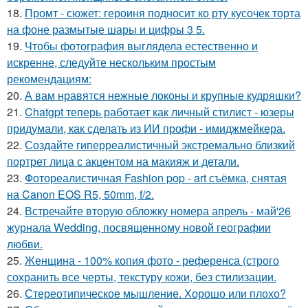
18.
Промт - сюжет: героиня подносит ко рту кусочек торта
на фоне размытые шары и цифры 3 5.
19.
Чтобы фотография выглядела естественно и
искренне, следуйте нескольким простым
рекомендациям:
20.
А вам нравятся нежные локоны и крупные кудряшки?
21.
Chatgpt теперь работает как личный стилист - юзеры
придумали, как сделать из ИИ профи - имиджмейкера.
22.
Создайте гиперреалистичный экстремально близкий
портрет лица с акцентом на макияж и детали.
23.
Фотореалистичная Fashion pop - art съёмка, снятая
на Canon EOS R5, 50mm, f/2.
24.
Встречайте вторую обложку номера апрель - май'26
журнала Wedding, посвященному новой географии
любви.
25.
Женщина - 100% копия фото - референса (строго
сохранить все черты, текстуру кожи, без стилизации.
26.
Стереотипическое мышление. Хорошо или плохо?