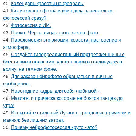
40.
Календарь красоты на февраль.
41.
Как из одного фото/селфи сделать несколько
фотосессий сразу?
42.
Фотосессия с ИИ.
43.
Промт: Черты лица строго как на фото.
44.
Парфюмерия это эмоции, красота, настроение и
атмосфера.
45.
Создайте гиперреалистичный портрет женщины с
блестящими волосами, уложенными в голливудскую
волну, на темном фоне.
46.
Для заказа нейрофото обращаться в личные
сообщения.
47.
Новогодние кадры для себя любимой -.
48.
Макияж, и прическа которые не боятся танцев до
утра!
49.
Испытайте стильный Луганск: трендовые прически и
макияж без лишних затрат.
50.
Почему нейрофотосессия круто - это?