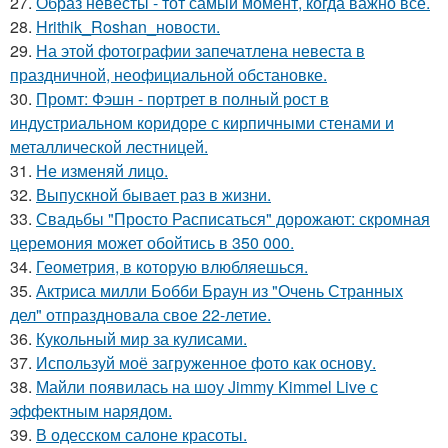
27.
Образ невесты - тот самый момент, когда важно всё.
28.
Hrithik_Roshan_новости.
29.
На этой фотографии запечатлена невеста в
праздничной, неофициальной обстановке.
30.
Промт: Фэшн - портрет в полный рост в
индустриальном коридоре с кирпичными стенами и
металлической лестницей.
31.
Не изменяй лицо.
32.
Выпускной бывает раз в жизни.
33.
Свадьбы "Просто Расписаться" дорожают: скромная
церемония может обойтись в 350 000.
34.
Геометрия, в которую влюбляешься.
35.
Актриса милли Бобби Браун из "Очень Странных
дел" отпраздновала свое 22-летие.
36.
Кукольный мир за кулисами.
37.
Используй моё загруженное фото как основу.
38.
Майли появилась на шоу Jimmy Kimmel Live с
эффектным нарядом.
39.
В одесском салоне красоты.