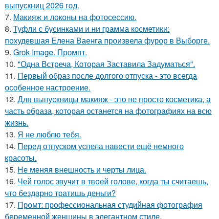
выпускниц 2026 год.
7.
Макияж и локоны на фотосессию.
8.
Туфли с бусинками и ни грамма косметики:
похудевшая Елена Ваенга произвела фурор в Выборге.
9.
Grok Image. Промпт.
10.
"Одна Встреча, Которая Заставила Задуматься".
11.
Первый образ после долгого отпуска - это всегда
особенное настроение.
12.
Для выпускницы макияж - это не просто косметика, а
часть образа, которая останется на фотографиях на всю
жизнь.
13.
Я не люблю тебя.
14.
Перед отпуском успела навести ещё немного
красоты.
15.
Не меняя внешность и черты лица.
16.
Чей голос звучит в твоей голове, когда ты считаешь,
что бездарно тратишь деньги?
17.
Промт: профессиональная студийная фотография
беременной женщины в элегантном стиле.