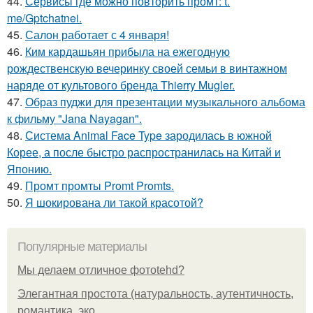
44.
Сервисы где можно повторить промт: t.
me/Gptchatnei.
45.
Салон работает с 4 января!
46.
Ким кардашьян прибыла на ежегодную
рождественскую вечеринку своей семьи в винтажном
наряде от культового бренда Thierry Mugler.
47.
Образ пуджи для презентации музыкального альбома
к фильму "Jana Nayagan".
48.
Система Animal Face Type зародилась в южной
Корее, а после быстро распространилась на Китай и
Японию.
49.
Промт промты Promt Promts.
50.
Я шокирована ли такой красотой?
Популярные материалы
Мы делаем отличное фотоtehd?
Элегантная простота (натуральность, аутентичность,
романтика, эко.