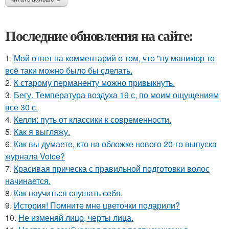
Последние обновления на сайте:
1.
Мой ответ на комментарий о том, что "ну маникюр то
всё таки можно было бы сделать.
2.
К старому перманенту можно привыкнуть.
3.
Бегу. Температура воздуха 19 с, по моим ощущениям
все 30 с.
4.
Келли: путь от классики к современности.
5.
Как я выгляжу.
6.
Как вы думаете, кто на обложке нового 20-го выпуска
журнала Voice?
7.
Красивая прическа с правильной подготовки волос
начинается.
8.
Как научиться слушать себя.
9.
История! Помните мне цветочки подарили?
10.
Не изменяй лицо, черты лица.