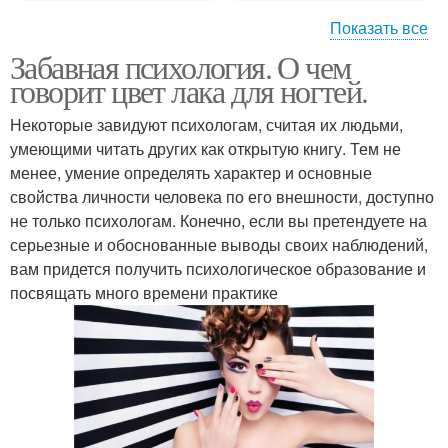
Показать все
Забавная психология. О чем
Серые ногти
Зеленые ногти
говорит цвет лака для ногтей.
Некоторые завидуют психологам, считая их людьми,
умеющими читать других как открытую книгу. Тем не
менее, умение определять характер и основные
Желтые ногти
Фиолетовые ногти
свойства личности человека по его внешности, доступно
не только психологам. Конечно, если вы претендуете на
серьезные и обоснованные выводы своих наблюдений,
вам придется получить психологическое образование и
Ногти по краям
посвящать много времени практике