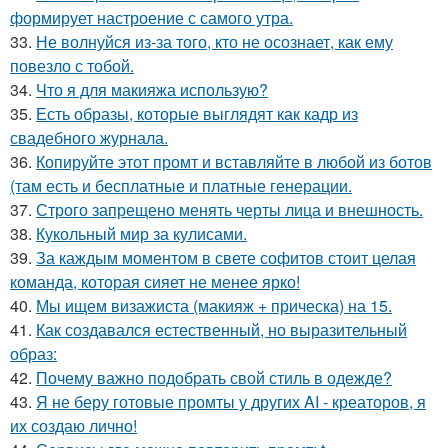
формирует настроение с самого утра.
33.
Не волнуйся из-за того, кто не осознает, как ему
повезло с тобой.
34.
Что я для макияжа использую?
35.
Есть образы, которые выглядят как кадр из
свадебного журнала.
36.
Копируйте этот промт и вставляйте в любой из ботов
(там есть и бесплатные и платные генерации.
37.
Строго запрещено менять черты лица и внешность.
38.
Кукольный мир за кулисами.
39.
За каждым моментом в свете софитов стоит целая
команда, которая сияет не менее ярко!
40.
Мы ищем визажиста (макияж + прическа) на 15.
41.
Как создавался естественный, но выразительный
образ:
42.
Почему важно подобрать свой стиль в одежде?
43.
Я не беру готовые промты у других AI - креаторов, я
их создаю лично!