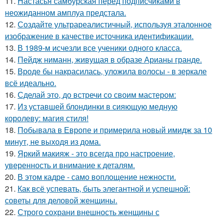
11.
Настасья самбурская перед подписчиками в
неожиданном амплуа предстала.
12.
Создайте ультрареалистичный, используя эталонное
изображение в качестве источника идентификации.
13.
В 1989-м исчезли все ученики одного класса.
14.
Пейдж ниманн, живущая в образе Арианы гранде.
15.
Вроде бы накрасилась, уложила волосы - в зеркале
всё идеально.
16.
Сделай это, до встречи со своим мастером:
17.
Из уставшей блондинки в сияющую медную
королеву: магия стиля!
18.
Побывала в Европе и примерила новый имидж за 10
минут, не выходя из дома.
19.
Яркий макияж - это всегда про настроение,
уверенность и внимание к деталям.
20.
В этом кадре - само воплощение нежности.
21.
Как всё успевать, быть элегантной и успешной:
советы для деловой женщины.
22.
Строго сохрани внешность женщины с