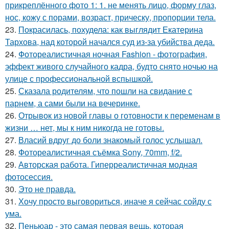
прикреплённого фото 1: 1. не менять лицо, форму глаз,
нос, кожу с порами, возраст, прическу, пропорции тела.
23.
Покрасилась, похудела: как выглядит Екатерина
Тархова, над которой начался суд из-за убийства деда.
24.
Фотореалистичная ночная Fashion - фотография,
эффект живого случайного кадра, будто снято ночью на
улице с профессиональной вспышкой.
25.
Сказала родителям, что пошли на свидание с
парнем, а сами были на вечеринке.
26.
Отрывок из новой главы о готовности к переменам в
жизни … нет, мы к ним никогда не готовы.
27.
Власий вдруг до боли знакомый голос услышал.
28.
Фотореалистичная съёмка Sony, 70mm, f/2.
29.
Авторская работа. Гиперреалистичная модная
фотосессия.
30.
Это не правда.
31.
Хочу просто выговориться, иначе я сейчас сойду с
ума.
32.
Пеньюар - это самая первая вещь, которая