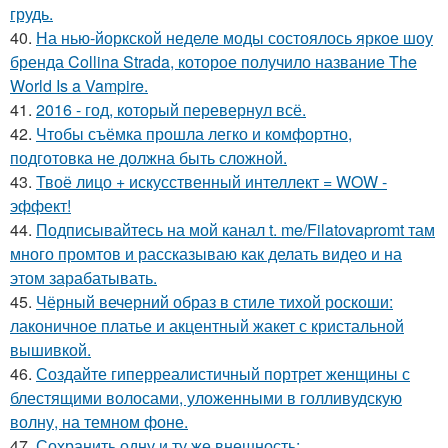
грудь.
40.
На нью-йоркской неделе моды состоялось яркое шоу
бренда Collina Strada, которое получило название The
World Is a Vampire.
41.
2016 - год, который перевернул всё.
42.
Чтобы съёмка прошла легко и комфортно,
подготовка не должна быть сложной.
43.
Твоё лицо + искусственный интеллект = WOW -
эффект!
44.
Подписывайтесь на мой канал t. me/Filatovapromt там
много промтов и рассказываю как делать видео и на
этом зарабатывать.
45.
Чёрный вечерний образ в стиле тихой роскоши:
лаконичное платье и акцентный жакет с кристальной
вышивкой.
46.
Создайте гиперреалистичный портрет женщины с
блестящими волосами, уложенными в голливудскую
волну, на темном фоне.
47.
Сохранить одну и ту же внешность: