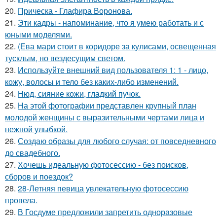
20.
Прическа - Глафира Воронова.
21.
Эти кадры - напоминание, что я умею работать и с
юными моделями.
22.
(Ева мари стоит в коридоре за кулисами, освещенная
тусклым, но вездесущим светом.
23.
Используйте внешний вид пользователя 1: 1 - лицо,
кожу, волосы и тело без каких-либо изменений.
24.
Нюд, сияние кожи, гладкий пучок.
25.
На этой фотографии представлен крупный план
молодой женщины с выразительными чертами лица и
нежной улыбкой.
26.
Создаю образы для любого случая: от повседневного
до свадебного.
27.
Хочешь идеальную фотосессию - без поисков,
сборов и поездок?
28.
28-Летняя певица увлекательную фотосессию
провела.
29.
В Госдуме предложили запретить одноразовые