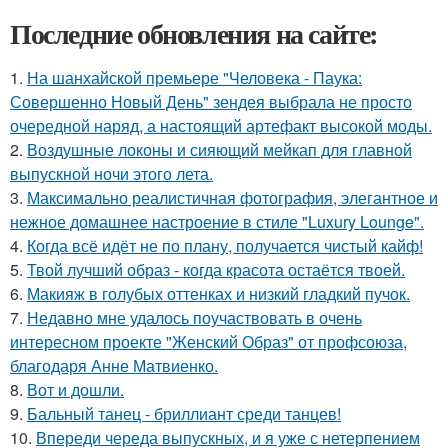
Последние обновления на сайте:
1.
На шанхайской премьере "Человека - Паука:
Совершенно Новый День" зендея выбрала не просто
очередной наряд, а настоящий артефакт высокой моды.
2.
Воздушные локоны и сияющий мейкап для главной
выпускной ночи этого лета.
3.
Максимально реалистичная фотография, элегантное и
нежное домашнее настроение в стиле "Luxury Lounge".
4.
Когда всё идёт не по плану, получается чистый кайф!
5.
Твой лучший образ - когда красота остаётся твоей.
6.
Макияж в голубых оттенках и низкий гладкий пучок.
7.
Недавно мне удалось поучаствовать в очень
интересном проекте "Женский Образ" от профсоюза,
благодаря Анне Матвиенко.
8.
Вот и дошли.
9.
Бальный танец - бриллиант среди танцев!
10.
Впереди череда выпускных, и я уже с нетерпением