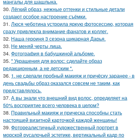
мангалы для шашлыка.
30.
Лёгкий образ, нежные оттенки и стильные детали
создают особое настроение съёмки.
31.
Люся чеботина устроила яркую фотосессию, которая
сразу привлекла внимание фанатов и коллег.
32.
Наша героиня 3 сезона шикарная Дарья.
33.
Не меняй черты лица.
34.
Фотография в бабушкиной альбоме.
35.
* Украшения для волос: сделайте образ
редакционным, а не детским *.
36.
1. не сделали пробный макияж и причёску заранее - в
день свадьбы образ оказался совсем не таким, как
представлялось.
37.
А вы знали что внешний вид волос, определяет на
50% восприятие всего человека в целом?
38.
Правильный макияж и прическа способны стать
настоящей визитной карточкой каждой женщины!
39.
Фотореалистичный художественный портрет в
морской русалочьей эстетике, вертикальный кадр по