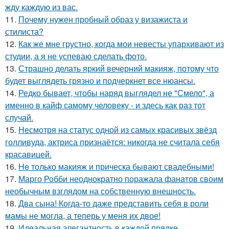
жду каждую из вас.
11.
Почему нужен пробный образ у визажиста и
стилиста?
12.
Как же мне грустно, когда мои невесты упархивают из
студии, а я не успеваю сделать фото.
13.
Страшно делать яркий вечерний макияж, потому что
будет выглядеть грязно и подчеркнет все нюансы.
14.
Редко бывает, чтобы наряд выглядел не "Смело", а
именно в кайф самому человеку - и здесь как раз тот
случай.
15.
Несмотря на статус одной из самых красивых звёзд
голливуда, актриса признаётся: никогда не считала себя
красавицей.
16.
He только макияж и прическа бывают свадебными!
17.
Марго Робби неоднократно поражала фанатов своим
необычным взглядом на собственную внешность.
18.
Два сына! Когда-то даже представить себя в роли
мамы не могла, а теперь у меня их двое!
19.
Идеальная элегантность в каждой прядке.