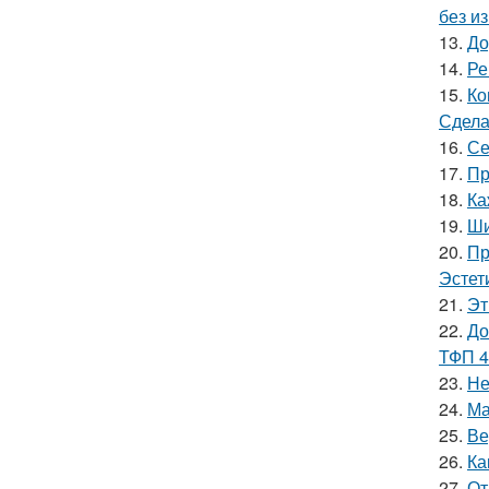
без и
13.
До
14.
Ре
15.
Ко
Сдела
16.
Се
17.
Пр
18.
Ка
19.
Ши
20.
Пр
Эстет
21.
Эт
22.
До
ТФП 4
23.
Не
24.
Ма
25.
Ве
26.
Ка
27.
От