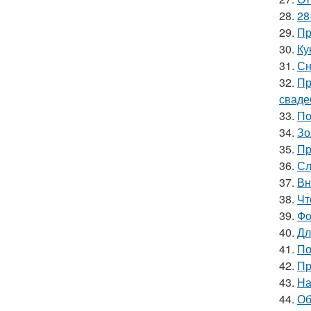
28.
28
29.
Пр
30.
Ку
31.
Сн
32.
Пр
сваде
33.
По
34.
Зо
35.
Пр
36.
Сл
37.
Вн
38.
Чт
39.
Фо
40.
Дл
41.
По
42.
Пр
43.
На
44.
Об