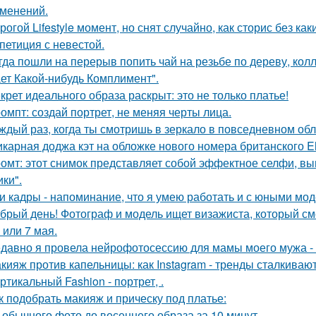
зменений.
рогой Lifestyle момент, но снят случайно, как сторис без как
петиция с невестой.
гда пошли на перерыв попить чай на резьбе по дереву, колл
ет Какой-нибудь Комплимент".
крет идеального образа раскрыт: это не только платье!
омпт: создай портрет, не меняя черты лица.
ждый раз, когда ты смотришь в зеркало в повседневном обли
карная доджа кэт на обложке нового номера британского El
омт: этот снимок представляет собой эффектное селфи, вып
ики".
и кадры - напоминание, что я умею работать и с юными мо
брый день! Фотограф и модель ищет визажиста, который с
 или 7 мая.
давно я провела нейрофотосессию для мамы моего мужа - 
кияж против капельницы: как Instagram - тренды сталкиваю
ртикальный Fashion - портрет, .
к подобрать макияж и прическу под платье:
 обычного фото до весеннего образа за 10 минут.