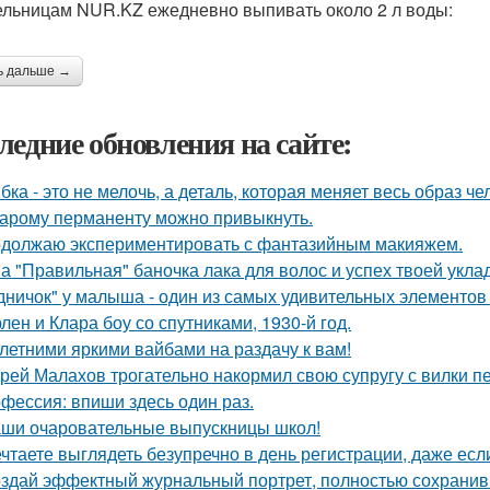
ельницам NUR.KZ ежедневно выпивать около 2 л воды:
ь дальше →
ледние обновления на сайте:
бка - это не мелочь, а деталь, которая меняет весь образ че
тарому перманенту можно привыкнуть.
должаю экспериментировать с фантазийным макияжем.
а "Правильная" баночка лака для волос и успех твоей укла
дничок" у малыша - один из самых удивительных элементов 
лен и Клара боу со спутниками, 1930-й год.
 летними яркими вайбами на раздачу к вам!
рей Малахов трогательно накормил свою супругу с вилки п
фессия: впиши здесь один раз.
ши очаровательные выпускницы школ!
чтаете выглядеть безупречно в день регистрации, даже ес
здай эффектный журнальный портрет, полностью сохранив 