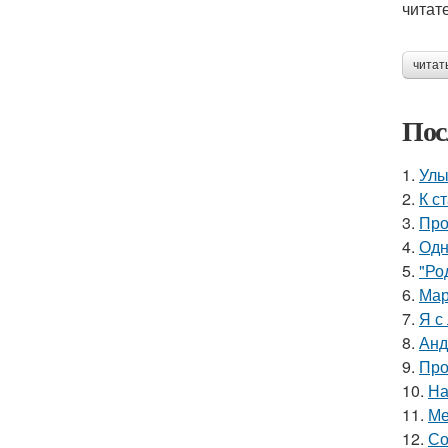
читат
читат
Пос
1.
Улы
2.
К с
3.
Про
4.
Одн
5.
"Ро
6.
Мар
7.
Я с
8.
Анд
9.
Про
10.
На
11.
Ме
12.
Со