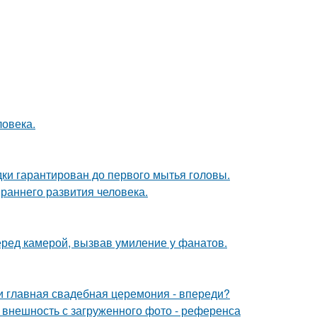
ловека.
дки гарантирован до первого мытья головы.
раннего развития человека.
еред камерой, вызвав умиление у фанатов.
ли главная свадебная церемония - впереди?
внешность с загруженного фото - референса