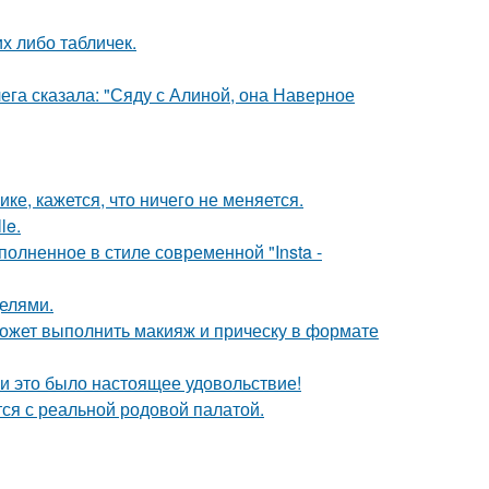
их либо табличек.
ега сказала: "Сяду с Алиной, она Наверное
ке, кажется, что ничего не меняется.
le.
олненное в стиле современной "Insta -
делями.
может выполнить макияж и прическу в формате
и это было настоящее удовольствие!
тся с реальной родовой палатой.