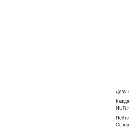
Девуш
Кажда
NUR.K
Пейте
Основ