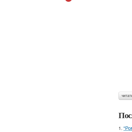
читат
Пос
1.
"Ро