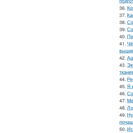
подго
36.
Ко
37.
Ка
38.
Со
39.
Со
40.
Пр
41.
Чё
вышив
42.
Аа
43.
Эк
ткане
44.
Ре
45.
Я 
46.
Со
47.
Мe
48.
Лэ
49.
Ну
поча
50.
Ис