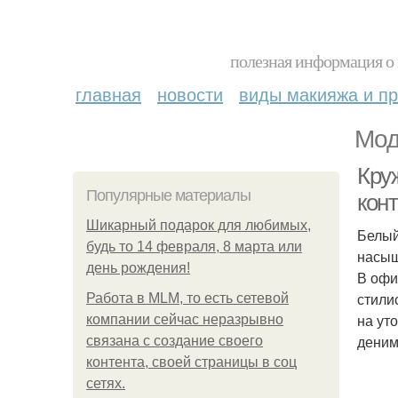
полезная информация о 
главная
новости
виды макияжа и пр
Мод
Кру
Популярные материалы
кон
Шикарный подарок для любимых,
Белый
будь то 14 февраля, 8 марта или
насыщ
день рождения!
В офи
стили
Работа в MLM, то есть сетевой
на ут
компании сейчас неразрывно
деним
связана с создание своего
контента, своей страницы в соц
сетях.