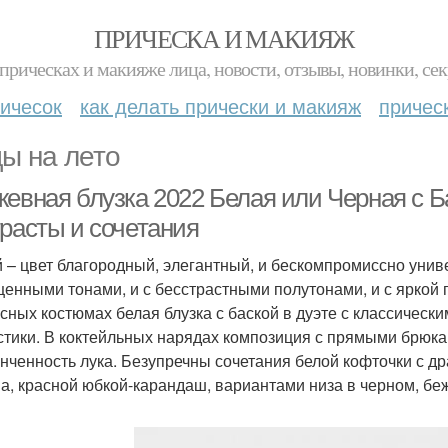
ПРИЧЕСКА И МАКИЯЖ
прическах и макияже лица, новости, отзывы, новинки, сек
ичесок
как делать прически и макияж
причес
ы на лето
жевная блузка 2022 Белая или Черная с Б
трасты и сочетания
 – цвет благородный, элегантный, и бескомпромиссно унив
енными тонами, и с бесстрастными полутонами, и с яркой 
сных костюмах белая блузка с баской в дуэте с классическ
стики. В коктейльных нарядах композиция с прямыми брюка
онченность лука. Безупречны сочетания белой кофточки с д
а, красной юбкой-карандаш, вариантами низа в черном, бе