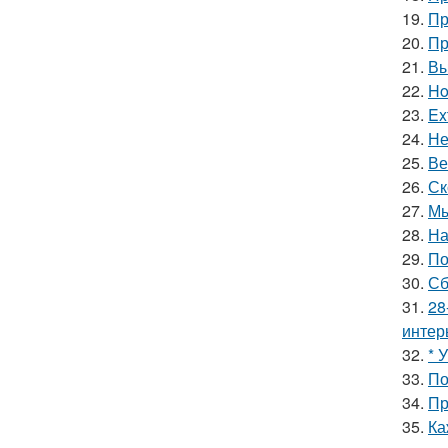
19.
Пр
20.
Пр
21.
Вы
22.
Ho
23.
Ex
24.
Не
25.
Ве
26.
Ск
27.
Мы
28.
На
29.
По
30.
Сб
31.
28
интер
32.
* 
33.
По
34.
Пр
35.
Ка