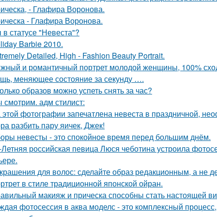
ическа, - Глафира Воронова.
ическа - Глафира Воронова.
 в статусе "Невеста"?
liday Barbie 2010.
tremely Detailed, High - Fashion Beauty Portrait.
жный и романтичный портрет молодой женщины, 100% сход
щь, меняющее состояние за секунду ….
олько образов можно успеть снять за час?
 смотрим. адм стилист:
 этой фотографии запечатлена невеста в праздничной, не
ра разбить пару яичек, Джек!
оры невесты - это спокойное время перед большим днём.
-Летняя российская певица Люся чеботина устроила фотос
ьере.
Украшения для волос: сделайте образ редакционным, а не де
ртрет в стиле традиционной японской ойран.
авильный макияж и прическа способны стать настоящей ви
ждая фотосессия в аква моделс - это комплексный процесс,