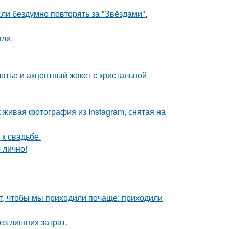
ли бездумно повторять за "Звёздами".
али.
атье и акцентный жакет с кристальной
живая фотография из Instagram, снятая на
к свадьбе.
 лично!
тят, чтобы мы приходили почаще: приходили
ез лишних затрат.