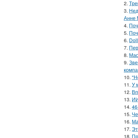
2.
Тре
3.
Нед
Анне 
4.
Поч
5.
Поч
6.
Doll
7.
Пер
8.
Мас
9.
Зве
компа
10.
"Н
11.
У 
12.
Вп
13.
ИИ
14.
46
15.
Че
16.
Ма
17.
Эт
18.
Пр