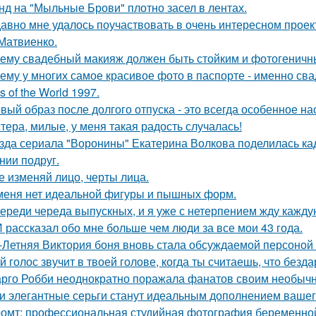
нд на "Мыльные Брови" плотно засел в лентах.
авно мне удалось поучаствовать в очень интересном проек
Матвиенко.
ему свадебный макияж должен быть стойким и фотогеничн
ему у многих самое красивое фото в паспорте - именно св
s of the World 1997.
вый образ после долгого отпуска - это всегда особенное на
тера, милые, у меня такая радость случалась!
зда сериала "Воронины" Екатерина Волкова поделилась кад
нии подруг.
е изменяй лицо, черты лица.
меня нет идеальной фигуры и пышных форм.
ереди череда выпускных, и я уже с нетерпением жду каждую
 рассказал обо мне больше чем люди за все мои 43 года.
-Летняя Виктория боня вновь стала обсуждаемой персоной
й голос звучит в твоей голове, когда ты считаешь, что безд
рго Робби неоднократно поражала фанатов своим необычн
и элегантные серьги станут идеальным дополнением вашего
омт: профессиональная студийная фотография беременной