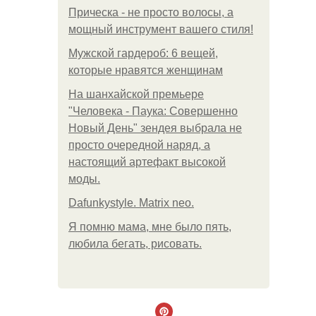
Прическа - не просто волосы, а
мощный инструмент вашего стиля!
Мужской гардероб: 6 вещей,
которые нравятся женщинам
На шанхайской премьере
"Человека - Паука: Совершенно
Новый День" зендея выбрала не
просто очередной наряд, а
настоящий артефакт высокой
моды.
Dafunkystyle. Matrix neo.
Я помню мама, мне было пять,
любила бегать, рисовать.