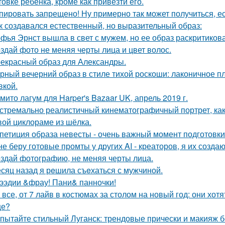
товке ребенка, кроме как привезти его.
пировать запрещено! Ну примерно так может получиться, ес
к создавался естественный, но выразительный образ:
фья Эрнст вышла в свет с мужем, но ее образ раскритиков
здай фото не меняя черты лица и цвет волос.
екрасный образ для Александры.
рный вечерний образ в стиле тихой роскоши: лаконичное пл
кой.
мито лагум для Harper's Bazaar UK, апрель 2019 г.
стремально реалистичный кинематографичный портрет, как 
вой циклораме из шёлка.
петиция образа невесты - очень важный момент подготовки 
не беру готовые промты у других AI - креаторов, я их создаю
здай фотографию, не меняя черты лица.
сяц назад я рeшила съeхаться с мужчиной.
ээдии &фрау! Пани& панночки!
 все, от 7 лайв в костюмах за столом на новый год: они хо
ще?
пытайте стильный Луганск: трендовые прически и макияж б