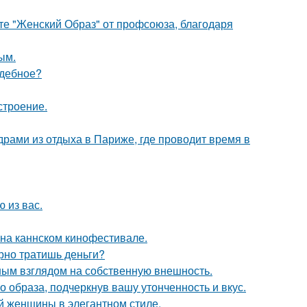
те "Женский Образ" от профсоюза, благодаря
ым.
адебное?
строение.
рами из отдыха в Париже, где проводит время в
 из вас.
 на каннском кинофестивале.
арно тратишь деньги?
ым взглядом на собственную внешность.
 образа, подчеркнув вашу утонченность и вкус.
 женщины в элегантном стиле.