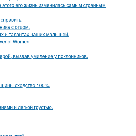
ле этого его жизнь изменилась самым странным
исправить.
ика с отцом.
ях и талантах наших малышей.
wer of Women.
ерой, вызвав умиление у поклонников.
енщины сходство 100%.
иями и легкой грустью.