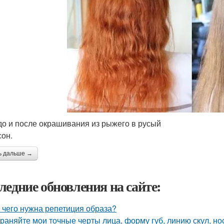
до и после окрашивания из рыжего в русый
сон.
ь дальше →
ледние обновления на сайте:
 чего нужна репетиция образа?
раняйте мои точные черты лица, форму губ, линию скул, нос