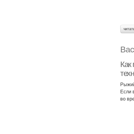
читат
Вас
Как
тех
Рыжий
Если 
во вр