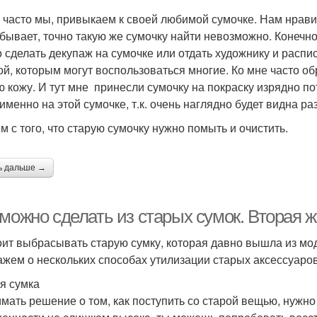
 часто мы, привыкаем к своей любимой сумочке. Нам нравитс
 бывает, точно такую же сумочку найти невозможно. Конечн
 сделать декупаж на сумочке или отдать художнику и распис
ой, которым могут воспользоваться многие. Ко мне часто о
ю кожу. И тут мне принесли сумочку на покраску изрядно по
именно на этой сумочке, т.к. очень наглядно будет видна ра
м с того, что старую сумочку нужно помыть и очистить.
ь дальше →
можно сделать из старых сумок. Вторая 
оит выбрасывать старую сумку, которая давно вышла из мод
ажем о нескольких способах утилизации старых аксессуаров
я сумка
мать решение о том, как поступить со старой вещью, нужно 