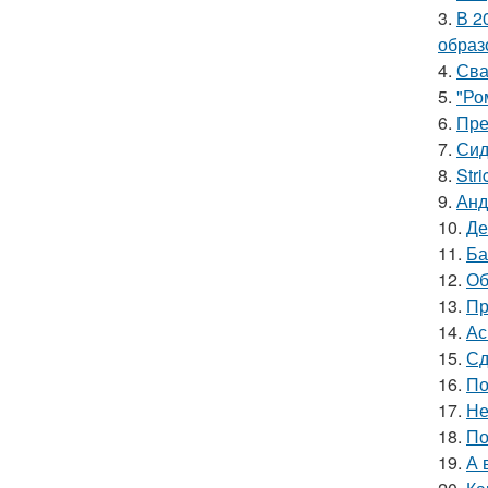
3.
В 2
образ
4.
Сва
5.
"Ро
6.
Пре
7.
Сид
8.
Stri
9.
Анд
10.
Де
11.
Ба
12.
Об
13.
Пр
14.
Ас
15.
Сд
16.
По
17.
Не
18.
По
19.
А 