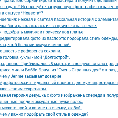
к правильно сориентировать мастера и получить делаемый 
к создать? Используйте загруженную фотографию в качеств
 в статусе "Невеста"?
нцепция: нежная и светлая пасхальная история с элемента
чка бони расплакалась из-за прически на съемке.
к подобрать макияж и прическу под платье:
редактировала фото из паспорта: подобрала стиль одежды,
ила, чтоб было минимум изменений.
ешность с референса сохрани.
а головка куклы - мой "Долгострой".
раданово. Приближалось 8 марта, и в воздухе витало пред
триса милли Бобби Браун из "Очень Странных дел" отпразд
чему Jennie вызывает доверие.
йрофотосессия - идеальный вариант для мужчин, которые н
люсь своим секретиком.
авная героиня девушка с фото изображена спереди в полу
ашенные пряди и аккуратные пучки волос.
 можете прийти ко мне на съемку, любой.
чему важно подобрать свой стиль в одежде?