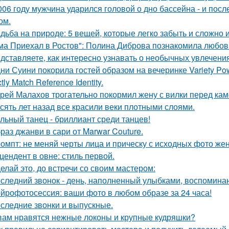
006 году мужчина ударился головой о дно бассейна - и пос
ом.
дьба на природе: 5 вещей, которые легко забыть и сложно 
ма Приехал в Ростов": Полина Диброва познакомила любовн
дставляете, как интересно узнавать о необычных увлечени
ни Суини покорила гостей образом на вечеринке Variety Po
ctly Match Reference Identity.
рей Малахов трогательно покормил жену с вилки перед кам
сять лет назад все красили веки плотными слоями.
льный танец - бриллиант среди танцев!
раз джанви в сари от Marwar Couture.
омпт: не меняй черты лица и прическу с исходных фото ж
цендент в овне: стиль первой.
елай это, до встречи со своим мастером:
следний звонок - день, наполненный улыбками, воспоминан
йрофотосессия: ваши фото в любом образе за 24 часа!
следние звонки и выпускные.
вам нравятся нежные локоны и крупные кудряшки?