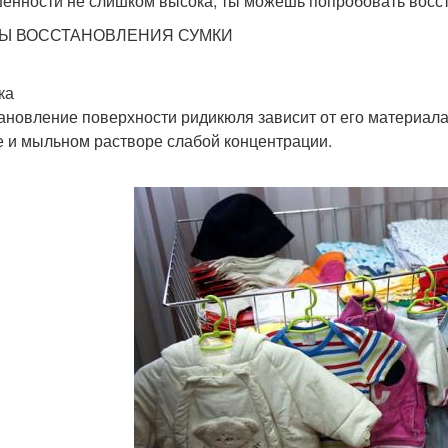
енности не слишком высока, ты можешь попробовать восст
Ы ВОССТАНОВЛЕНИЯ СУМКИ
ка
ановление поверхности ридикюля зависит от его материал
е и мыльном растворе слабой концентрации.