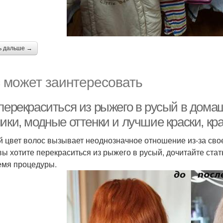
ь дальше →
 может заинтересовать
 перекраситься из рыжего в русый в дома
ники, модные оттенки и лучшие краски, к
 цвет волос вызывает неоднозначное отношение из-за свое
вы хотите перекраситься из рыжего в русый, дочитайте ста
емя процедуры.