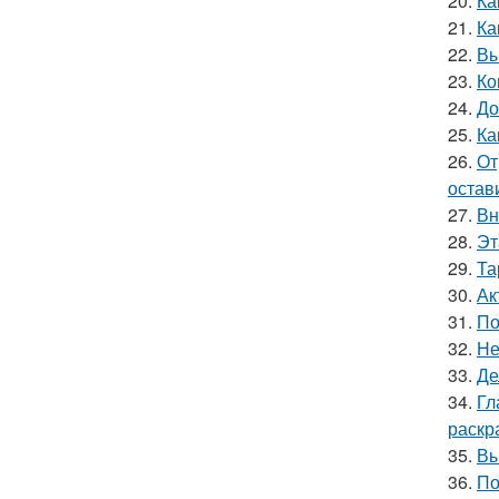
20.
Ка
21.
Ка
22.
Вы
23.
Ко
24.
До
25.
Ка
26.
От
остав
27.
Вн
28.
Эт
29.
Та
30.
Ак
31.
По
32.
Не
33.
Де
34.
Гл
раскр
35.
Вы
36.
По