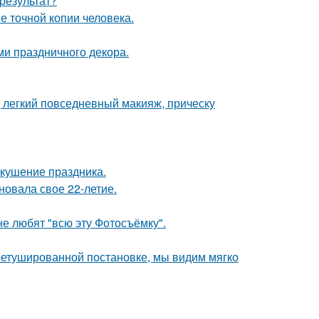
результат?
е точной копии человека.
ми праздничного декора.
 легкий повседневный макияж, прическу
вкушение праздника.
новала свое 22-летие.
е любят "всю эту Фотосъёмку".
ретушированной постановке, мы видим мягко