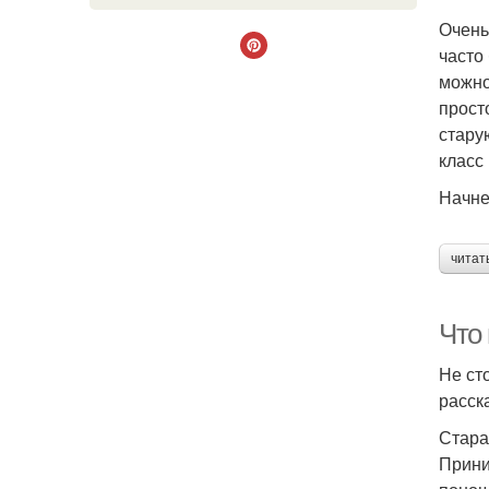
Очень
часто
можно
прост
стару
класс 
Начне
читат
Что 
Не ст
расск
Стара
Прини