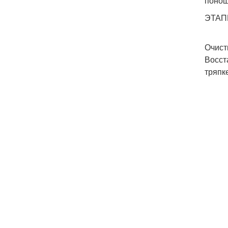
понош
ЭТАП
Очист
Восст
тряпк