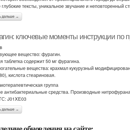
е глубокие тексты, уникальное звучание и неповторенный с
ь дальше →
агин: ключевые моменты инструкции по 
в
вующее вещество: фурагин.
я таблетка содержит 50 мг фурагина.
огательные вещества: крахмал кукурузный модифицированн
80), кислота стеариновая.
котерапевтическая группа
е антибактериальные средства. Производные нитрофурана
ТС: J01XE03
ь дальше →
ледние обновления на сайте: