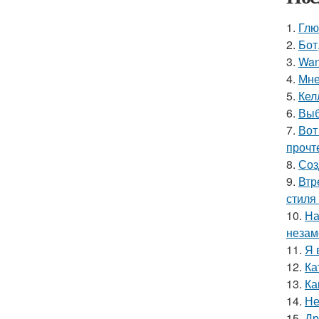
1.
Глю
2.
Бот
3.
Wan
4.
Мне
5.
Кел
6.
Выб
7.
Вот
прочт
8.
Соз
9.
Втр
стиля 
10.
На
незам
11.
Я 
12.
Ка
13.
Ка
14.
Не
15.
Др