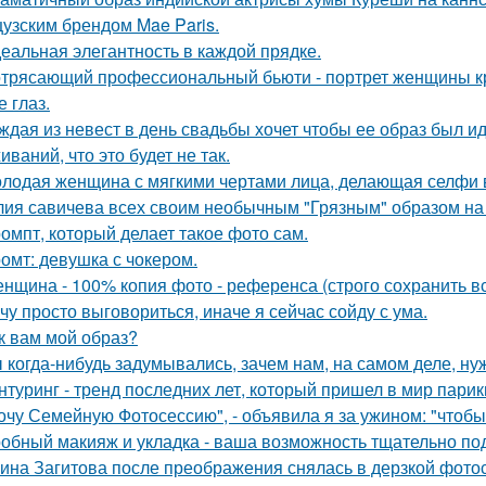
узским брендом Mae Paris.
еальная элегантность в каждой прядке.
трясающий профессиональный бьюти - портрет женщины кр
 глаз.
ждая из невест в день свадьбы хочет чтобы ее образ был и
ваний, что это будет не так.
лодая женщина с мягкими чертами лица, делающая селфи 
ия савичева всех своим необычным "Грязным" образом на
омпт, который делает такое фото сам.
омт: девушка с чокером.
нщина - 100% копия фото - референса (строго сохранить все
чу просто выговориться, иначе я сейчас сойду с ума.
к вам мой образ?
 когда-нибудь задумывались, зачем нам, на самом деле, н
нтуринг - тренд последних лет, который пришел в мир парик
очу Семейную Фотосессию", - объявила я за ужином: "чтобы
обный макияж и укладка - ваша возможность тщательно под
ина Загитова после преображения снялась в дерзкой фотос