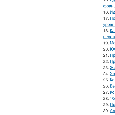
франц
16.
Ид
17.
По
уровне
18.
Ка
пережи
19.
Мо
20.
Юл
21.
Пр
22.
Пр
23.
Же
24.
Хо
25.
Ка
26.
Вы
27.
Ко
28.
"Х
29.
Пр
30.
Ал