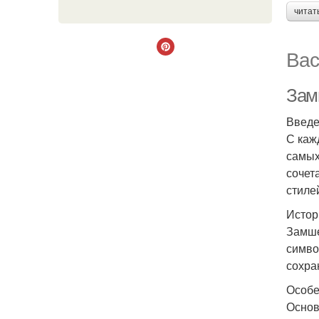
читат
Вас
Зам
Введ
С каж
самых
сочет
стиле
Истор
Замше
симво
сохра
Особе
Основ