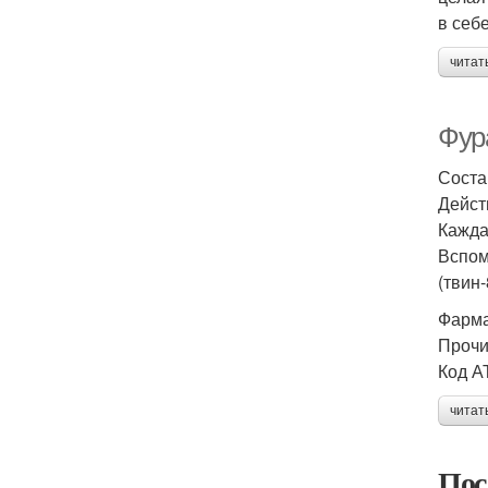
в себ
читат
Фур
Соста
Дейст
Кажда
Вспом
(твин-
Фарма
Прочи
Код А
читат
Пос