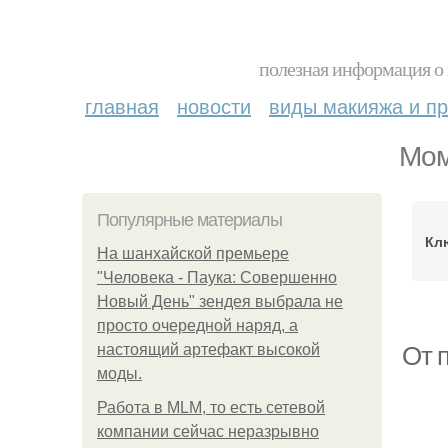
полезная информация о 
главная
новости
виды макияжа и пр
Мом
Популярные материалы
Кл
На шанхайской премьере
"Человека - Паука: Совершенно
Новый День" зендея выбрала не
просто очередной наряд, а
настоящий артефакт высокой
От п
моды.
Работа в MLM, то есть сетевой
компании сейчас неразрывно