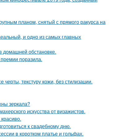
упным планом, снятый с прямого ракурса на
деальный, и одно из самых главных
в домашней обстановке.
 премии поразила.
 черты, текстуру кожи, без стилизации.
ужны зеркала?
махерского искусства от визажистов.
 красиво.
готовиться к свадебному дню.
ессии в коротком платье и гольфах.