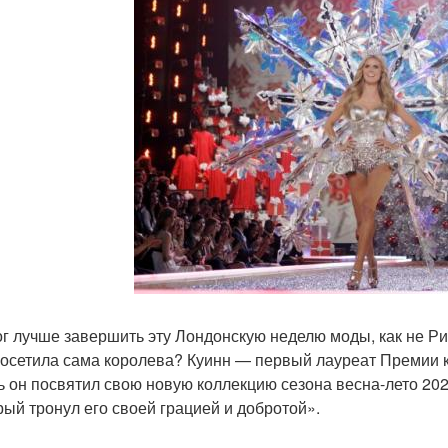
ог лучше завершить эту Лондонскую неделю моды, как не Ри
посетила сама королева? Куинн — первый лауреат Премии ко
ь он посвятил свою новую коллекцию сезона весна-лето 20
рый тронул его своей грацией и добротой».