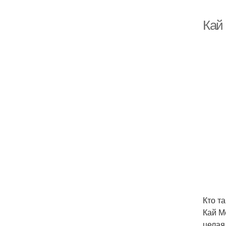
Кай
Кто т
Кай М
целая