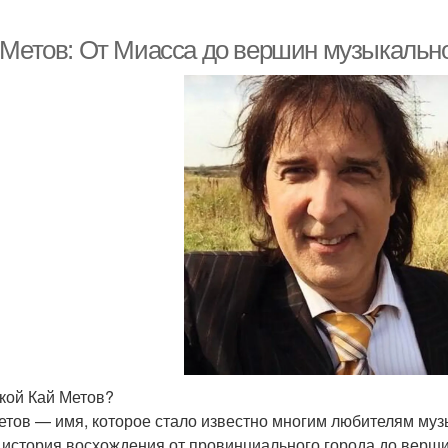
 Метов: От Миасса до вершин музыкальн
акой Кай Метов?
етов — имя, которое стало известно многим любителям музы
 история восхождения от провинциального города до верши