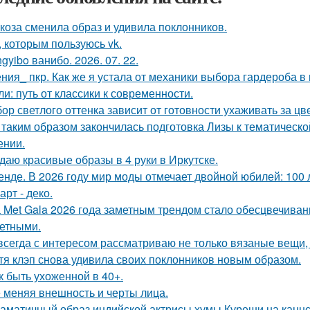
коза сменила образ и удивила поклонников.
, которым пользуюсь vk.
gyibo ванибо. 2026. 07. 22.
ния_ пкр. Как же я устала от механики выбора гардероба в
ли: путь от классики к современности.
ор светлого оттенка зависит от готовности ухаживать за цв
 таким образом закончилась подготовка Лизы к тематическо
ении.
даю красивые образы в 4 руки в Иркутске.
енде. В 2026 году мир моды отмечает двойной юбилей: 100 
арт - деко.
 Met Gala 2026 года заметным трендом стало обесцвечиван
етными.
всегда с интересом рассматриваю не только вязаные вещи, 
тя клэп снова удивила своих поклонников новым образом.
к быть ухоженной в 40+.
 меняя внешность и черты лица.
аматичный образ индийской актрисы хумы Куреши на каннс