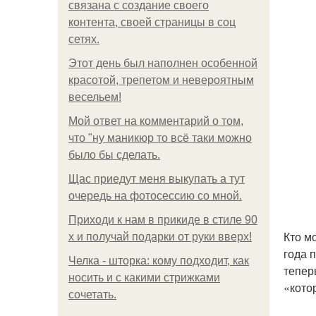
связана с создание своего
контента, своей страницы в соц
сетях.
Этот день был наполнен особенной
красотой, трепетом и невероятным
весельем!
Мой ответ на комментарий о том,
что "ну маникюр то всё таки можно
было бы сделать.
Щас приедут меня выкупать а тут
очередь на фотосессию со мной.
Приходи к нам в прикиде в стиле 90
Кто м
х и получай подарки от руки вверх!
года 
Челка - шторка: кому подходит, как
тепер
носить и с какими стрижками
«кото
сочетать.