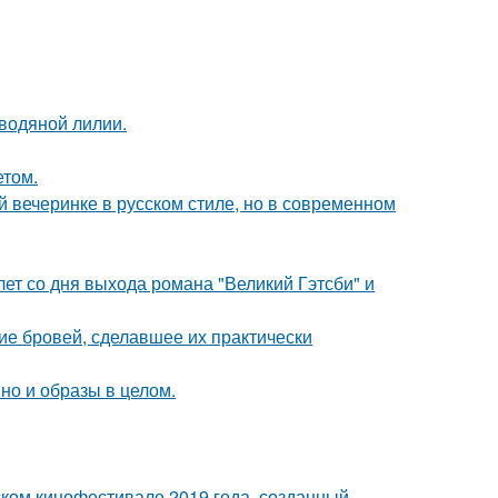
 водяной лилии.
етом.
й вечеринке в русском стиле, но в современном
лет со дня выхода романа "Великий Гэтсби" и
ие бровей, сделавшее их практически
но и образы в целом.
ком кинофестивале 2019 года, созданный