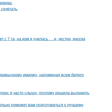
ловека.
 сочетать.
 с 7 та, на ком я училась … и, честно, иногда
 привычному имиджу, напоминая всем белого
 вопрос я часто слышу, поэтому решила выложить
ельно поможет вам подготовиться к лучшему