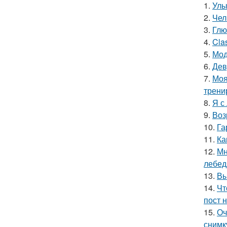
1.
Улы
2.
Чел
3.
Глю
4.
Cla
5.
Мод
6.
Дев
7.
Моя
трени
8.
Я с
9.
Воз
10.
Га
11.
Ка
12.
Мн
лебед
13.
Вы
14.
Чт
пост н
15.
Оч
снимк