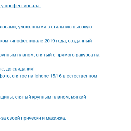
у у профессионала.
лосами, уложенными в стильную высокую
ком кинофестивале 2019 года, созданный
упным планом, снятый с прямого ракурса на
с, до свидания!
ото, снятое на Iphone 15/16 в естественном
нщины, снятый крупным планом, мягкий
-за своей прически и макияжа.