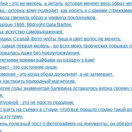
бка - это не мелочь, а деталь, которая меняет весь образ че
ка - шторка: кому подходит, как носить и с какими стрижками
коза сменила образ и удивила поклонников.
ssique 1995. Midnight Gala Barbie.
а: искуство самовыражения.
ушка. Создай фото черты лица и цвет волос не менять.
 самая первая модель - во всех моих творческих порывах лет
ровалась даже без предупреждения.
 летними яркими вайбами на раздачу к вам!
раст - это состояние души.
рмония - это когда образ дополняет, а не затмевает.
к настроить природный магнетизм.
огие годы знаменитая балерина оставалась верна своему
я.
пускной - это не просто праздник.
о взять на съёмку в студии, чтоб всё прошло гладко такой
а эту тему.
ень полезный прст о фотографиях на документы: он обязат
у.