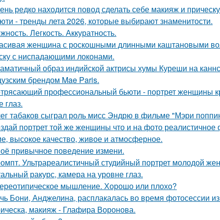
ень редко находится повод сделать себе макияж и прическ
юти - тренды лета 2026, которые выбирают знаменитости.
жность. Легкость. Аккуратность.
асивая женщина с роскошными длинными каштановыми во
ску с ниспадающими локонами.
аматичный образ индийской актрисы хумы Куреши на каннс
узским брендом Mae Paris.
трясающий профессиональный бьюти - портрет женщины кр
 глаз.
ег табаков сыграл роль мисс Эндрю в фильме "Мэри поппин
здай портрет той же женщины что и на фото реалистичное ф
е, высокое качество, живое и атмосферное.
оё привычное поведение измени.
омпт. Ультрареалистичный студийный портрет молодой же
альный ракурс, камера на уровне глаз.
ереотипическое мышление. Хорошо или плохо?
чь Бони, Анджелина, расплакалась во время фотосессии из
ическа, макияж - Глафира Воронова.