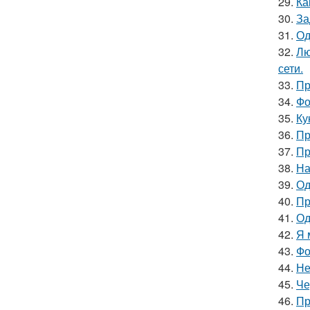
29.
Ка
30.
За
31.
Од
32.
Лю
сети.
33.
Пр
34.
Фо
35.
Ку
36.
Пр
37.
Пр
38.
На
39.
Од
40.
Пр
41.
Од
42.
Я 
43.
Фо
44.
Не
45.
Че
46.
Пр