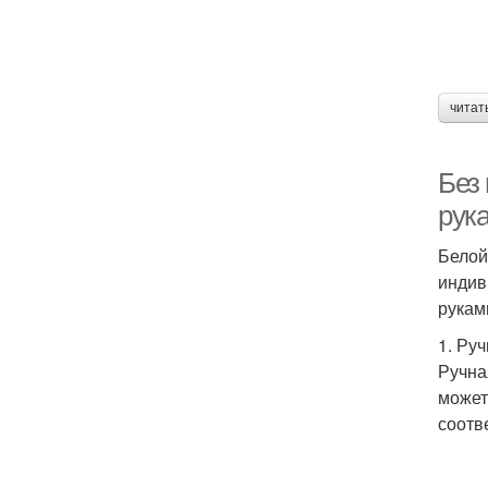
читат
Без
рук
Белой
индив
рукам
1. Ру
Ручна
может
соотв