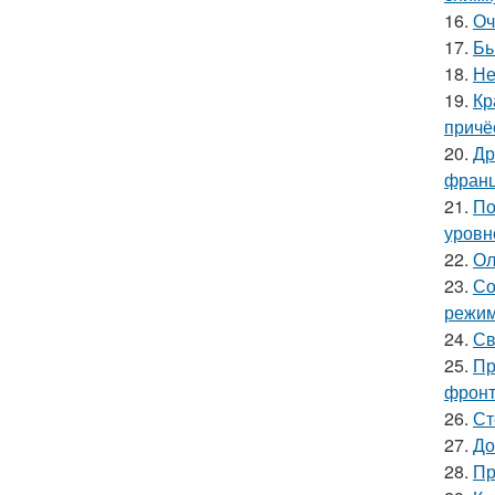
16.
Оч
17.
Бь
18.
Не
19.
Кр
причё
20.
Др
франц
21.
По
уровне
22.
Ол
23.
Со
режим
24.
Св
25.
Пр
фронт
26.
Ст
27.
До
28.
Пр