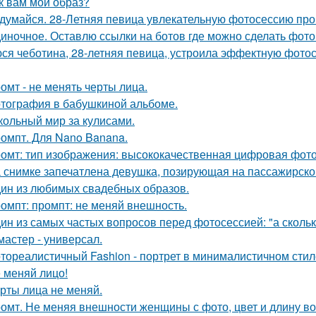
к вам мой образ?
думайся. 28-Летняя певица увлекательную фотосессию про
иночное. Оставлю ссылки на ботов где можно сделать фото
ся чеботина, 28-летняя певица, устроила эффектную фото
омт - не менять черты лица.
тография в бабушкиной альбоме.
кольный мир за кулисами.
омпт. Для Nano Banana.
омт: тип изображения: высококачественная цифровая фотогр
 снимке запечатлена девушка, позирующая на пассажирско
ин из любимых свадебных образов.
омпт: промпт: не меняй внешность.
ин из самых частых вопросов перед фотосессией: "а сколь
мастер - универсал.
тореалистичный Fashion - портрет в минималистичном стил
 меняй лицо!
рты лица не меняй.
омт. Не меняя внешности женщины с фото, цвет и длину во