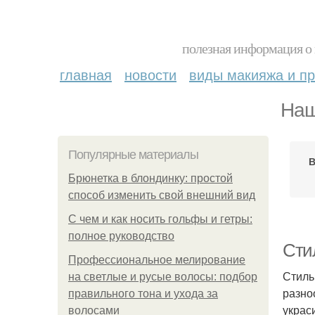
полезная информация о 
главная
новости
виды макияжа и пр
Наш
Популярные материалы
В
Брюнетка в блондинку: простой
способ изменить свой внешний вид
С чем и как носить гольфы и гетры:
полное руководство
Сти
Профессиональное мелирование
Стиль
на светлые и русые волосы: подбор
разно
правильного тона и ухода за
украс
волосами