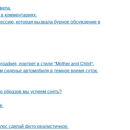
вела.
 в комментариях.
сессию, которая вызвала бурное обсуждение в
афия, портрет в стиле "Mother and Child".
м сиденье автомобиля в темное время суток.
ко образов мы успеем снять?
е.
лос сделай фото реалистичное.