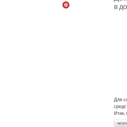
в д
Для с
средс
Итак, 
читат