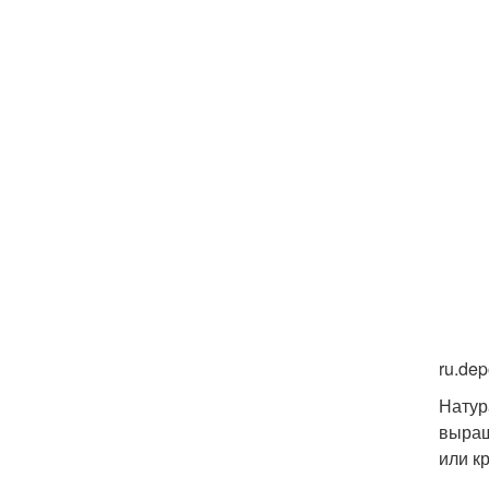
ru.de
Натур
выращ
или к