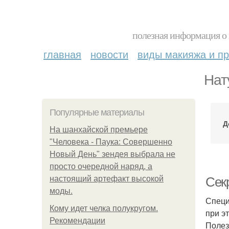
полезная информация о 
главная
новости
виды макияжа и пр
Нат
Популярные материалы
Д
На шанхайской премьере
"Человека - Паука: Совершенно
Новый День" зендея выбрала не
просто очередной наряд, а
настоящий артефакт высокой
Секр
моды.
Специ
Кому идет челка полукругом.
при э
Рекомендации
Полез