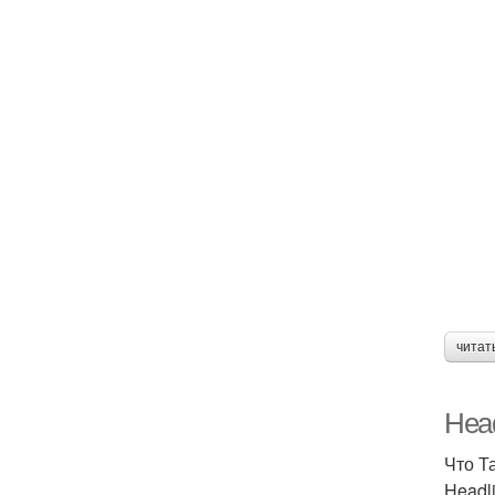
читат
Head
Что Т
Headl