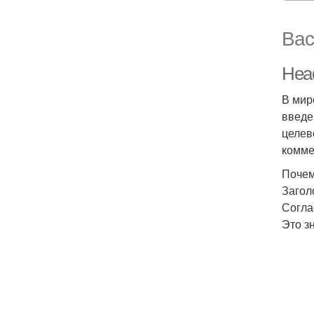
Вас
Head
В мир
введе
целев
комме
Почем
Загол
Согла
Это з