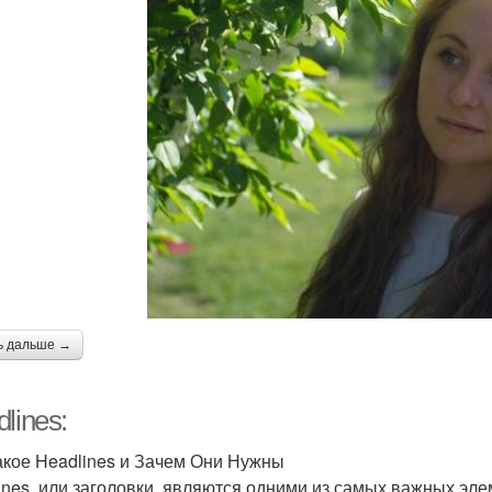
ь дальше →
lines:
акое Headlines и Зачем Они Нужны
ines, или заголовки, являются одними из самых важных эле