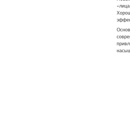
«лица
Хорош
эффек
Основ
совре
привл
насы