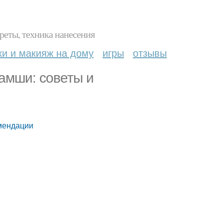
реты, техника нанесения
ки и макияж на дому
игры
отзывы
замши: советы и
омендации