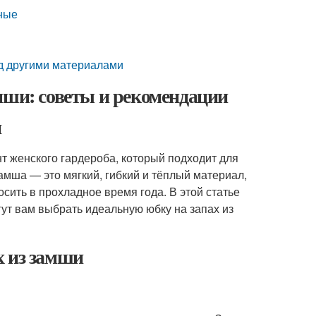
рные
ед другими материалами
мши: советы и рекомендации
и
т женского гардероба, который подходит для
Замша — это мягкий, гибкий и тёплый материал,
сить в прохладное время года. В этой статье
ут вам выбрать идеальную юбку на запах из
х из замши