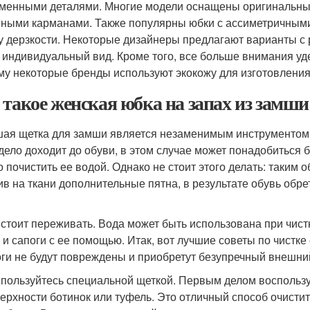
менными деталями. Многие модели оснащены оригинальн
ными карманами. Также популярны юбки с ассиметричными
у дерзкости. Некоторые дизайнеры предлагают варианты с 
 индивидуальный вид. Кроме того, все больше внимания уде
му некоторые бренды используют экокожу для изготовления
 такое женская юбка на запах из замши
ая щетка для замши является незаменимым инструментом 
 дело доходит до обуви, в этом случае может понадобиться 
о почистить ее водой. Однако не стоит этого делать: таким 
ив на ткани дополнительные пятна, в результате обувь обр
 стоит переживать. Вода может быть использована при чист
 и сапоги с ее помощью. Итак, вот лучшие советы по чистк
оги не будут повреждены и приобретут безупречный внешни
пользуйтесь специальной щеткой. Первым делом воспользуй
ерхности ботинок или туфель. Это отличный способ очисти