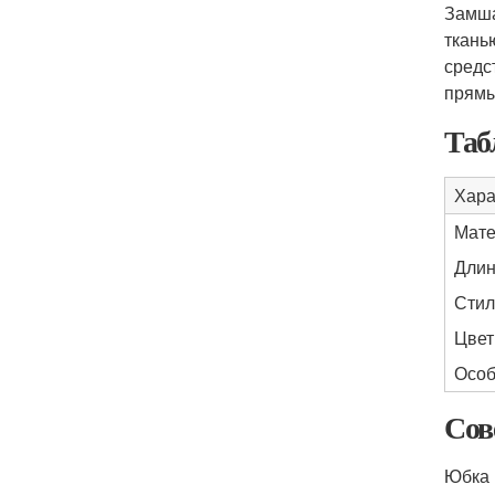
Замша
ткань
средс
прямы
Таб
Хара
Мате
Дли
Стил
Цвет
Особ
Сов
Юбка 