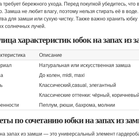
 требует бережного ухода. Перед покупкой убедитесь, что в
ю. Замша не любит влагу, поэтому нельзя стирать её в вод
тва для замши или сухую чистку. Также важно хранить юбку
х солнечных лучей.
лица характеристик юбок на запах из 
ктеристика
Описание
риал
Натуральная или искусственная замша
на
До колен, midi, maxi
ь
Классический,casual, элегантный
Классические оттенки: чёрный, коричневый
енности
Пеплум, рюши, бахрома, молнии
еты по сочетанию юбки на запах из зам
на запах из замши — это универсальный элемент гардероб