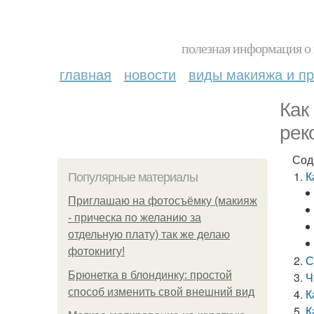
полезная информация о 
главная
новости
виды макияжа и пр
Как
рек
Сод
К
Популярные материалы
Приглашаю на фотосъёмку (макияж
- прическа по желанию за
отдельную плату) так же делаю
фотокнигу!
С
Брюнетка в блондинку: простой
Ч
способ изменить свой внешний вид
К
К