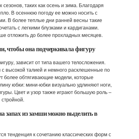
сезонов, таких как осень и зима. Благодаря
пло. В осеннюю погоду ее можно носить с
ами. В более теплые дни ранней весны такие
четать с легкими блузками и кардиганами.
чше отложить до более прохладных месяцев.
ши, чтобы она подчеркивала фигуру
игуру, зависит от типа вашего телосложения.
с высокой талией и немного расклешенные по
ут более обтягивающие модели, которые
лину юбки: мини-юбки визуально удлиняют ноги,
игуры. Цвет и узор также играют большую роль –
 стройной.
на запах из замши можно выделить в
тся тенденция к сочетанию классических форм с