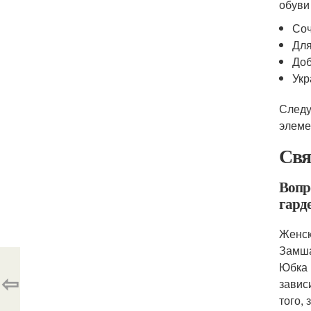
обуви
Соч
Для
Доб
Укр
Следу
элеме
Свя
Вопр
гард
Женск
Замша
Юбка 
⇦
завис
того,