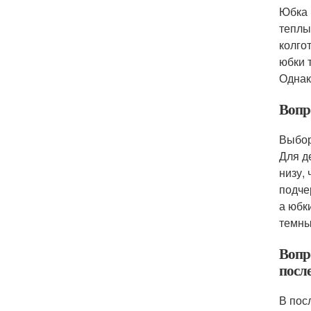
Юбка 
теплы
колго
юбки 
Однак
Вопр
Выбор
Для д
низу,
подче
а юбк
темны
Вопр
посл
В пос