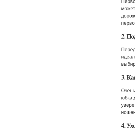
Перво
может
дорож
перво
2. По
Перед
идеал
выбир
3. К
Очень
юбка 
увере
ношен
4. Ух