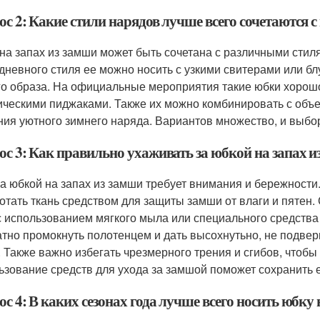
с 2: Какие стили нарядов лучше всего сочетаются с
на запах из замши может быть сочетана с различными стиля
дневного стиля ее можно носить с узкими свитерами или бл
го образа. На официальные мероприятия такие юбки хорошо
ическими пиджаками. Также их можно комбинировать с объ
ния уютного зимнего наряда. Вариантов множество, и выбор
с 3: Как правильно ухаживать за юбкой на запах и
за юбкой на запах из замши требует внимания и бережност
отать ткань средством для защиты замши от влаги и пятен.
с использованием мягкого мыла или специального средства
атно промокнуть полотенцем и дать высохнутьно, не подве
. Также важно избегать чрезмерного трения и сгибов, чтоб
ьзование средств для ухода за замшой поможет сохранить е
с 4: В каких сезонах года лучше всего носить юбку 