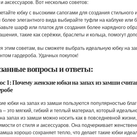
 и аксессуаров. Вот несколько советов:
етайте юбку с высокими сапогами для создания стильного и
 более элегантного вида выбирайте туфли на каблуке или б
авьте шарф или платок для создания более нарядного обра
ашения, такие как серёжки, браслеты и кольца, помогут доп
я этим советам, вы сможете выбрать идеальную юбку на з
нтом гардероба. Удачных покупок!
занные вопросы и ответы:
ос 1: Почему женские юбки на запах из замши счит
еробе
ие юбки на запах из замши пользуются популярностью благ
 – это мягкий, гибкий и теплый материал, который идеальн
на запах из замши можно носить как в повседневной жизни,
имости от стиля и аксессуаров. Она подчеркивает женствен
 замша хорошо сохраняет тепло, что делает такие юбки ид