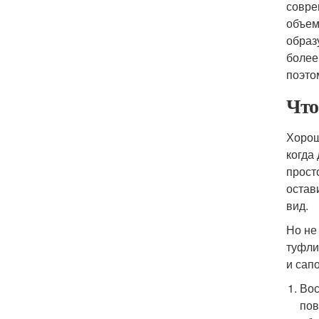
совре
объем
образ
более
поэто
Что
Хорош
когда
прост
остав
вид.
Но не
туфли
и сап
Вос
пов