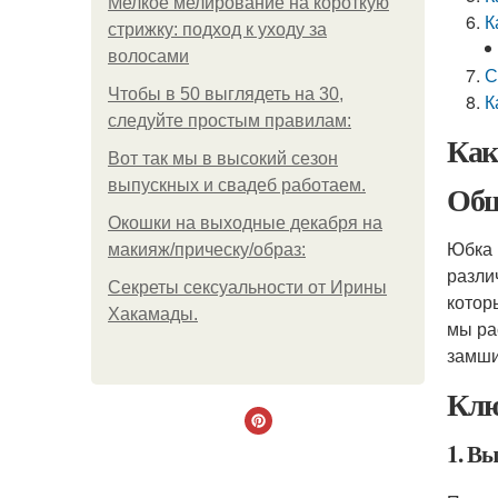
Мелкое мелирование на короткую
К
стрижку: подход к уходу за
волосами
С
Чтобы в 50 выглядеть на 30,
К
следуйте простым правилам:
Как
Вот так мы в высокий сезон
выпускных и свадеб работаем.
Общ
Окошки на выходные декабря на
Юбка 
макияж/прическу/образ:
разли
Секреты сексуальности от Ирины
котор
Хакамады.
мы ра
замши
Клю
1. В