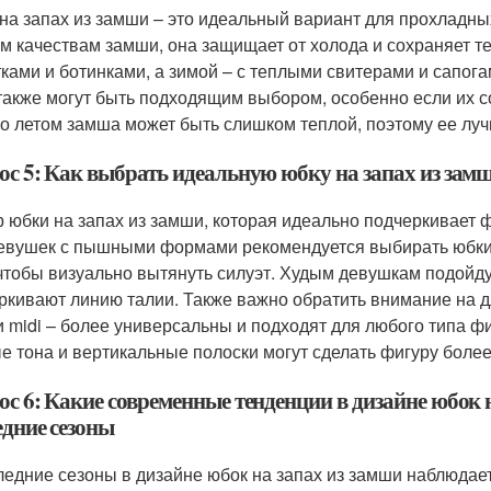
на запах из замши – это идеальный вариант для прохладных 
м качествам замши, она защищает от холода и сохраняет те
тками и ботинками, а зимой – с теплыми свитерами и сапог
также могут быть подходящим выбором, особенно если их со
о летом замша может быть слишком теплой, поэтому ее лу
ос 5: Как выбрать идеальную юбку на запах из зам
 юбки на запах из замши, которая идеально подчеркивает ф
евушек с пышными формами рекомендуется выбирать юбки 
 чтобы визуально вытянуть силуэт. Худым девушкам подойд
ркивают линию талии. Также важно обратить внимание на д
и midi – более универсальны и подходят для любого типа ф
е тона и вертикальные полоски могут сделать фигуру более
ос 6: Какие современные тенденции в дизайне юбок 
едние сезоны
ледние сезоны в дизайне юбок на запах из замши наблюдае