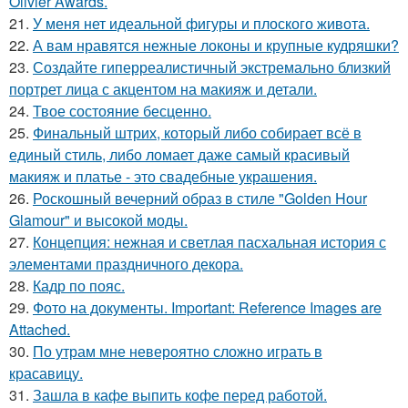
Olivier Awards.
21.
У меня нет идеальной фигуры и плоского живота.
22.
А вам нравятся нежные локоны и крупные кудряшки?
23.
Создайте гиперреалистичный экстремально близкий
портрет лица с акцентом на макияж и детали.
24.
Твое состояние бесценно.
25.
Финальный штрих, который либо собирает всё в
единый стиль, либо ломает даже самый красивый
макияж и платье - это свадебные украшения.
26.
Роскошный вечерний образ в стиле "Golden Hour
Glamour" и высокой моды.
27.
Концепция: нежная и светлая пасхальная история с
элементами праздничного декора.
28.
Кадр по пояс.
29.
Фото на документы. Important: Reference Images are
Attached.
30.
По утрам мне невероятно сложно играть в
красавицу.
31.
Зашла в кафе выпить кофе перед работой.