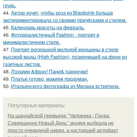
грудь.
44.
Автор хочет, чтобы розэ из Blackpink больше
экспериментировала со своими причёсками и стилем.
45.
Календарь красоты на февраль.
46.
Фотореалистичный Fashion - портрет в
минималистичном стиле.
47.
Портрет роскошной молодой женщины в стиле
высокой моды (High Fashion), позирующей на фоне из
газетных листов.
48.
Лэээдии &фрау! Пани& панночки!
49.
Платье готово, макияж продуман.
50.
Итальянского фотографа из Милана встретила.
Популярные материалы
На шанхайской премьере "Человека - Паука:
Совершенно Новый День" зендея выбрала не
просто очередной наряд, а настоящий артефакт