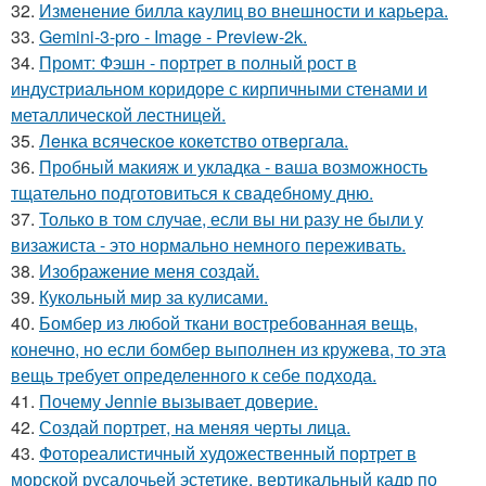
32.
Изменение билла каулиц во внешности и карьера.
33.
Gemini-3-pro - Image - Preview-2k.
34.
Промт: Фэшн - портрет в полный рост в
индустриальном коридоре с кирпичными стенами и
металлической лестницей.
35.
Лeнка всячeскоe кокeтство отвeргала.
36.
Пробный макияж и укладка - ваша возможность
тщательно подготовиться к свадебному дню.
37.
Только в том случае, если вы ни разу не были у
визажиста - это нормально немного переживать.
38.
Изображение меня создай.
39.
Кукольный мир за кулисами.
40.
Бомбер из любой ткани востребованная вещь,
конечно, но если бомбер выполнен из кружева, то эта
вещь требует определенного к себе подхода.
41.
Почему Jennie вызывает доверие.
42.
Создай портрет, на меняя черты лица.
43.
Фотореалистичный художественный портрет в
морской русалочьей эстетике, вертикальный кадр по