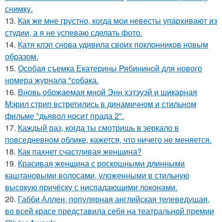
снимку.
13.
Как же мне грустно, когда мои невесты упархивают из
студии, а я не успеваю сделать фото.
14.
Катя клэп снова удивила своих поклонников новым
образом.
15.
Особая съемка Екатерины Рябининой для нового
номера журнала "собака.
16.
Вновь обожаемая мной Энн хэтэуэй и шикарная
Мэрил стрип встретились в динамичном и стильном
фильме "дьявол носит прада 2".
17.
Каждый раз, когда ты смотришь в зеркало в
повседневном облике, кажется, что ничего не меняется.
18.
Как пахнет счастливая женщина?
19.
Красивая женщина с роскошными длинными
каштановыми волосами, уложенными в стильную
высокую причёску с ниспадающими локонами.
20.
Габби Аллен, популярная английская телеведущая,
во всей красе представила себя на театральной премии