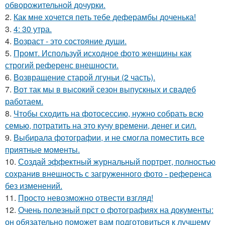
обворожительной дочурки.
2.
Как мне хочется петь тебе деферамбы доченька!
3.
4: 30 утра.
4.
Возраст - это состояние души.
5.
Промт. Используй исходное фото женщины как
строгий референс внешности.
6.
Возвращение старой лгуньи (2 часть).
7.
Вот так мы в высокий сезон выпускных и свадеб
работаем.
8.
Чтобы сходить на фотосессию, нужно собрать всю
семью, потратить на это кучу времени, денег и сил.
9.
Выбирала фотографии, и не смогла поместить все
приятные моменты.
10.
Создай эффектный журнальный портрет, полностью
сохранив внешность с загруженного фото - референса
без изменений.
11.
Просто невозможно отвести взгляд!
12.
Очень полезный прст о фотографиях на документы:
он обязательно поможет вам подготовиться к лучшему