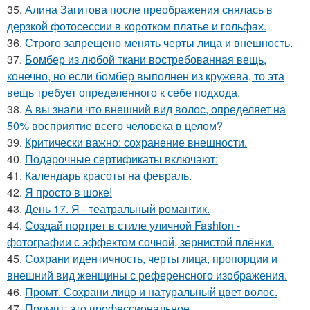
35.
Алина Загитова после преображения снялась в
дерзкой фотосессии в коротком платье и гольфах.
36.
Строго запрещено менять черты лица и внешность.
37.
Бомбер из любой ткани востребованная вещь,
конечно, но если бомбер выполнен из кружева, то эта
вещь требует определенного к себе подхода.
38.
А вы знали что внешний вид волос, определяет на
50% восприятие всего человека в целом?
39.
Критически важно: сохранение внешности.
40.
Подарочные сертификаты включают:
41.
Календарь красоты на февраль.
42.
Я просто в шоке!
43.
День 17. Я - театральный романтик.
44.
Создай портрет в стиле уличной Fashion -
фотографии с эффектом сочной, зернистой плёнки.
45.
Сохрани идентичность, черты лица, пропорции и
внешний вид женщины с референсного изображения.
46.
Промт. Сохрани лицо и натуральный цвет волос.
47.
Промпт: это профессиональное