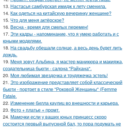
13.
Настасья самбурская имидж к лету сменила.
14.
Как одеться на китайскую вечеринку женщине?
15.
Что для меня актёрское?
16.
Весна - время для смелых перемен!
17.
Эти кадры - напоминание, что я умею работать и с
юными моделями.
18.
На свадьбу обещали солнце, а весь день будет лить
дождь.
19.
Меня зовут Альбина, я мастер маникюра и макияжа,
создательница бьюти - салона "Райхана".
20.
Моя любимая звездочка и трудяжечка эстель!
21.
Это изображение представляет собой классический
бьюти - портрет в стиле "Роковой Женщины" (Femme
Fatale.
22.
Изменение билла каулиц во внешности и карьера.
23.
Фото + платье + промт.
24.
Мамочки если у ваших юных принцесс скоро
состоится первый выпускной бал, то пора подумать не