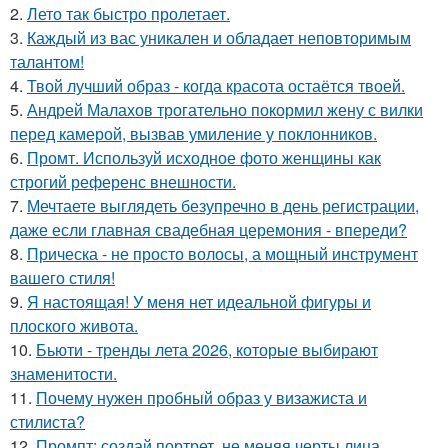
2.
Лето так быстро пролетает.
3.
Каждый из вас уникален и обладает неповторимым
талантом!
4.
Твой лучший образ - когда красота остаётся твоей.
5.
Андрей Малахов трогательно покормил жену с вилки
перед камерой, вызвав умиление у поклонников.
6.
Промт. Используй исходное фото женщины как
строгий референс внешности.
7.
Мечтаете выглядеть безупречно в день регистрации,
даже если главная свадебная церемония - впереди?
8.
Прическа - не просто волосы, а мощный инструмент
вашего стиля!
9.
Я настоящая! У меня нет идеальной фигуры и
плоского живота.
10.
Бьюти - тренды лета 2026, которые выбирают
знаменитости.
11.
Почему нужен пробный образ у визажиста и
стилиста?
12.
Промпт: создай портрет, не меняя черты лица.