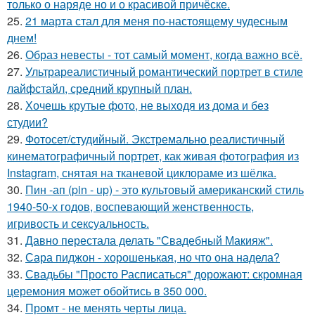
только о наряде но и о красивой причёске.
25.
21 марта стал для меня по-настоящему чудесным
днем!
26.
Образ невесты - тот самый момент, когда важно всё.
27.
Ультрареалистичный романтический портрет в стиле
лайфстайл, средний крупный план.
28.
Хочешь крутые фото, не выходя из дома и без
студии?
29.
Фотосет/студийный. Экстремально реалистичный
кинематографичный портрет, как живая фотография из
Instagram, снятая на тканевой циклораме из шёлка.
30.
Пин -ап (pin - up) - это культовый американский стиль
1940-50-х годов, воспевающий женственность,
игривость и сексуальность.
31.
Давно перестала делать "Свадебный Макияж".
32.
Сара пиджон - хорошенькая, но что она надела?
33.
Свадьбы "Просто Расписаться" дорожают: скромная
церемония может обойтись в 350 000.
34.
Промт - не менять черты лица.