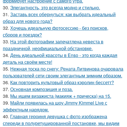
формирует настроение с самого утра.
30.
Элегантность, это всегда модно и стильно.
31.
Заставь всех обернуться: как выбрать идеальный
образ для нового года?
32.
Хочешь идеальную фотосессию - без поисков,
сборов и поездок?
33.
На этой фотографии запечатлена невеста в
праздничной, неофициальной обстановке.
34.
День идеальной красоты в Enso - это когда каждая
деталь на своём месте!
35.
Нежная тоска по снегу: Рената Литвинова очаровала
пользователей сети своим элегантным зимним образом.
36.
Как повторить культовый образ кэролин бессетт?
37.
Основная композиция и поза.
38.
Мы ищем визажиста (макияж + прическа) на 15.
39.
Майли появилась на шоу Jimmy Kimmel Live с
эффектным нарядом.
40.
Главная героиня девушка с фото изображена
спереди в полуретушированной постановке, мы видим