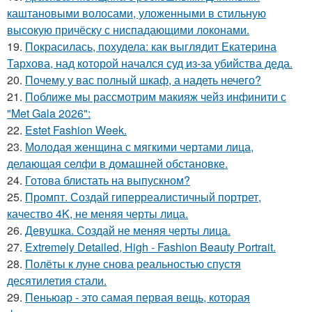
каштановыми волосами, уложенными в стильную
высокую причёску с ниспадающими локонами.
19.
Покрасилась, похудела: как выглядит Екатерина
Тархова, над которой начался суд из-за убийства деда.
20.
Почему у вас полный шкаф, а надеть нечего?
21.
Поближе мы рассмотрим макияж чейз инфинити с
"Met Gala 2026":
22.
Estet Fashion Week.
23.
Молодая женщина с мягкими чертами лица,
делающая селфи в домашней обстановке.
24.
Готова блистать на выпускном?
25.
Промпт. Создай гиперреалистичный портрет,
качество 4K, не меняя черты лица.
26.
Девушка. Создай не меняя черты лица.
27.
Extremely Detailed, High - Fashion Beauty Portrait.
28.
Полёты к луне снова реальностью спустя
десятилетия стали.
29.
Пеньюар - это самая первая вещь, которая