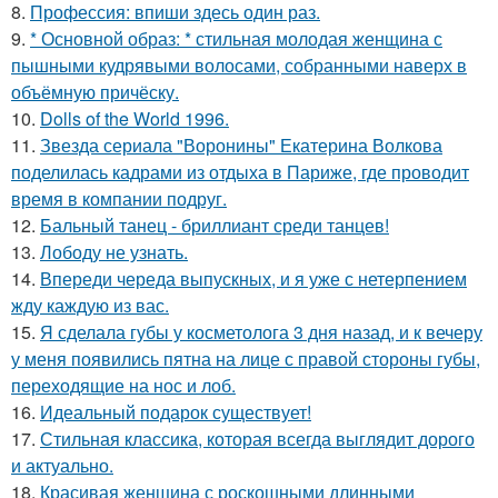
8.
Профессия: впиши здесь один раз.
9.
* Основной образ: * стильная молодая женщина с
пышными кудрявыми волосами, собранными наверх в
объёмную причёску.
10.
Dolls of the World 1996.
11.
Звезда сериала "Воронины" Екатерина Волкова
поделилась кадрами из отдыха в Париже, где проводит
время в компании подруг.
12.
Бальный танец - бриллиант среди танцев!
13.
Лободу не узнать.
14.
Впереди череда выпускных, и я уже с нетерпением
жду каждую из вас.
15.
Я сделала губы у косметолога 3 дня назад, и к вечеру
у меня появились пятна на лице с правой стороны губы,
переходящие на нос и лоб.
16.
Идеальный подарок существует!
17.
Стильная классика, которая всегда выглядит дорого
и актуально.
18.
Красивая женщина с роскошными длинными