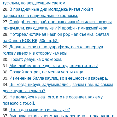
тусклым, но вездесущим светом.
26.
В праздничные дни молодежь Китая любит
наряжаться в национальные костюмы.
27.
Chatgpt теперь работает как личный стилист - юзеры
придумали, как сделать из ИИ профи - имиджмейкера.
28.
Фотореалистичная Fashion pop - art съёмка, снятая
на Canon EOS R5, 50mm, f/2.
29.
Девушка стоит в полупрофиль, слегка повернув
голову вверх и в сторону камеры.
30.
Промт: девушка с чокером.
31.
Моя любимая звездочка и трудяжечка эстель!
32.
Создай портрет, не меняя черты лица.
33.
Изменение билла каулиц во внешности и карьера.
34.
Вы когда-нибудь задумывались, зачем нам, на самом
деле, нужны зеркала?
35.
Не волнуйся из-за того, кто не осознает, как ему
повезло с тобой.
36.
Что я для макияжа использую?
37.
Американская супермодель палестино - голландского