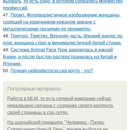
выбрать, то есть одно, в котором собрались множество
профессий.
47.
Промт. Фотореалистичное изображение женщины,
сидящей на коричневом кожаном диване с
металлическими гвоздями по периметру.
48.
Триптих. Триптих. Верхняя часть: близкий ракурс по
пояс женщина стоит в минималистичной белой студии.
49.
Система Animal Face Type зародилась в южной
Корее, а после быстро распространилась на Китай и
Японию.
50.
Почему нейрофотосессия круто - это?
Популярные материалы
Работа в MLM, то есть сетевой компании сейчас
неразрывно связана с создание своего контента,
своей страницы в соц сетях.
На шанхайской премьере "Человека - Паука:
Совершенно Новый День" зендея выбрала не