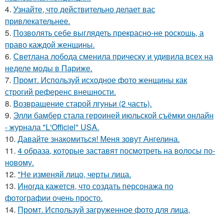
4.
Узнайте, что действительно делает вас
привлекательнее.
5.
Позволять себе выглядеть прекрасно-не роскошь, а
право каждой женщины.
6.
Светлана лобода сменила прическу и удивила всех на
неделе моды в Париже.
7.
Промт. Используй исходное фото женщины как
строгий референс внешности.
8.
Возвращение старой лгуньи (2 часть).
9.
Элли бамбер стала героиней июльской съёмки онлайн
- журнала "L'Officiel" USA.
10.
Давайте знакомиться! Меня зовут Ангелина.
11.
4 образа, которые заставят посмотреть на волосы по-
новому.
12.
"Не изменяй лицо, черты лица.
13.
Иногда кажется, что создать персонажа по
фотографии очень просто.
14.
Промт. Используй загруженное фото для лица,