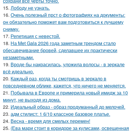
сохрани все черты точно.
15.
Лободу не узнать.
16.
Очень полезный прст о фотографиях на документы:
он обязательно поможет вам подготовиться к лучшему
снимку.
17.
Репетиция с невестой.
18.
На Met Gala 2026 года заметным трендом стало
обесцвечивание бровей, сделавшее их практически
незаметными.
19.
Вроде бы накрасилась, уложила волосы - в зеркале
всё идеально.
20.
Каждый раз, когда ты смотришь в зеркало в
повседневном облике, кажется, что ничего не меняется.
21.
Побывала в Европе и примерила новый имидж за 10
минут, не выходя из дома.
22.
Идеальный образ - образ продуманный до мелочей.
23.
адм стилист: 1 6/10 классное базовое платье.
24.
Весна - время для смелых перемен!
25.
(Ева мари стоит в коридоре за кулисами, освещенная