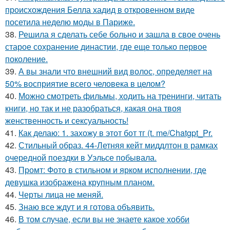
происхождения Белла хадид в откровенном виде
посетила неделю моды в Париже.
38.
Решила я сделать себе больно и зашла в свое очень
старое сохранение династии, где еще только первое
поколение.
39.
А вы знали что внешний вид волос, определяет на
50% восприятие всего человека в целом?
40.
Можно смотреть фильмы, ходить на тренинги, читать
книги, но так и не разобраться, какая она твоя
женственность и сексуальность!
41.
Как делаю: 1. захожу в этот бот тг (t. me/Chatgpt_Pr.
42.
Стильный образ. 44-Летняя кейт миддлтон в рамках
очередной поездки в Уэльсе побывала.
43.
Промт: Фото в стильном и ярком исполнении, где
девушка изображена крупным планом.
44.
Черты лица не меняй.
45.
Знаю все ждут и я готова объявить.
46.
В том случае, если вы не знаете какое хобби