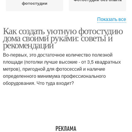
фотостудии
Показать все
Как создать уютную фотостудию
Фотостудии для
Атмосфера в
дома своими руками: советы и
комфортной съемки
фотостудии
рекомендации
Во-первых, это достаточное количество полезной
площади (потолки лучше высокие - от 3,5 квадратных
метров), пригодной для фотосессий и наличие
определенного минимума профессионального
оборудования. Что туда входит?