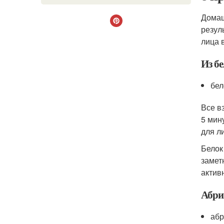
Домаш
резул
лица 
Из б
бел
Все в
5 мин
для л
Белок
замет
актив
Абри
абр