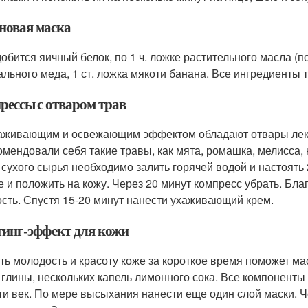
новая маска
обится яичный белок, по 1 ч. ложке растительного масла (п
ального меда, 1 ст. ложка мякоти банана. Все ингредиенты 
рессы с отваром трав
живающим и освежающим эффектом обладают отвары лек
омендовали себя такие травы, как мята, ромашка, мелисса, 
 сухого сырья необходимо залить горячей водой и настоять
е и положить на кожу. Через 20 минут компресс убрать. Бла
ость. Спустя 15-20 минут нанести ухаживающий крем.
инг-эффект для кожи
ть молодость и красоту коже за короткое время поможет мас
 глины, нескольких капель лимонного сока. Все компоненты 
ти век. По мере высыхания нанести еще один слой маски. Ч