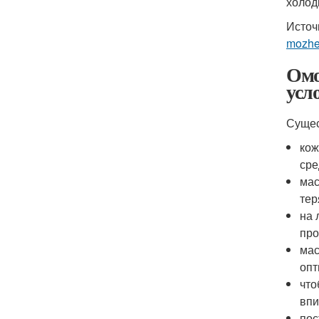
холод
Источ
mozhe
Омо
усл
Сущес
кож
сре
мас
тер
на 
про
мас
опт
что
впи
пос