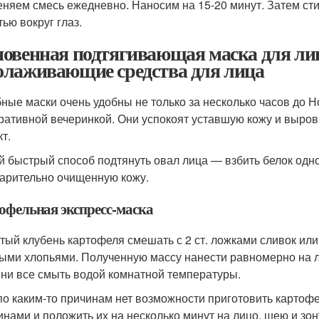
няем смесь ежедневно. Наносим на 15-20 минут. Затем сти
ью вокруг глаз.
овенная подтягивающая маска для лиц
лаживающие средства для лица
ные маски очень удобны не только за несколько часов до Н
ративной вечеринкой. Они успокоят уставшую кожу и выро
т.
 быстрый способ подтянуть овал лица — взбить белок одног
арительно очищенную кожу.
офельная экспресс-маска
тый клубень картофеля смешать с 2 ст. ложками сливок или
ыми хлопьями. Полученную массу нанести равномерно на л
ни все смыть водой комнатной температуры.
по каким-то причинам нет возможности приготовить картоф
инами и положить их на несколько минут на лицо, шею и зон