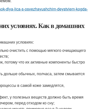
ремом.
asok-dlya-lica-s-osvezhayushchim-deystviem-kogda-
их условиях. Как в домашних
омашних условиях:
ельно очистить с помощью мягкого очищающего
еств;
ок, потому что их активные компоненты быстро
ть дольше обычных, полчаса, затем смывается
процессы в самой коже замедлятся,
фект, у полезных веществ должно быть время
ечером, перед отходом ко сну;
 нужно менять примерно раз в 2 недели.