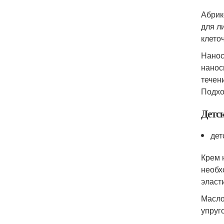
Абрик
для л
клето
Нанос
нанос
течен
Подхо
Детс
дет
Крем 
необх
эласт
Масло
упруг