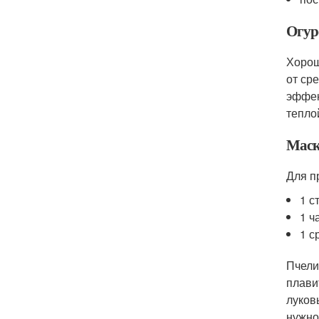
Огур
Хорош
от сре
эффек
тепло
Маск
Для п
1 с
1 ч
1 с
Пчели
плави
луков
нужно