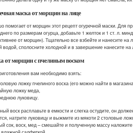
ечная маска от морщин на лице
о помогает от морщин этот рецепт огуречной маски. Для пр
днего по размерам огурца, добавьте 1 желток и 1 ст. л. мин
тивнее от морщин). Тщательно все взбейте и нанесите на 
й водой, сполосните холодной и в завершение нанесите на
а от морщин с пчелиным воском
риготовления вам необходимо взять:
толовую ложку пчелиного воска (его можно найти в магазин
айную ложку меда,
реднюю луковицу.
ный воск расплавьте в емкости и слегка остудите, он долже
тся, натрите луковицу и выжмите из мякоти 2 столовые лож
ый сок, воск, мед – смешайте и полученную массу наложите
 влажной салфеткой.