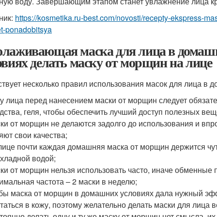
ную воду. Завершающим этапом станет увлажнение лица к
ник:
https://kosmetika.ru-best.com/novosti/recepty-ekspress-m
t-ponadobitsya
лаживающая маска для лица в домашн
овиях делать маску от морщин на лице
твует несколько правил использования масок для лица в д
у лица перед нанесением маски от морщин следует обязат
дства, геля, чтобы обеспечить лучший доступ полезных вещ
ки от морщин не делаются задолго до использования и впр
яют свои качества;
лице почти каждая домашняя маска от морщин держится чу
хладной водой;
ки от морщин нельзя использовать часто, иначе обменные 
имальная частота – 2 маски в неделю;
бы маска от морщин в домашних условиях дала нужный эф
таться в кожу, поэтому желательно делать маски для лица в
тоянно делать одну и ту же маску от морщин нет смысла, их