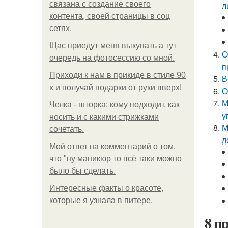
связана с создание своего
л
контента, своей страницы в соц
сетях.
Щас приедут меня выкупать а тут
О
очередь на фотосессию со мной.
п
Приходи к нам в прикиде в стиле 90
В
х и получай подарки от руки вверх!
О
М
Челка - шторка: кому подходит, как
у
носить и с какими стрижками
М
сочетать.
д
Мой ответ на комментарий о том,
что "ну маникюр то всё таки можно
было бы сделать.
Интересные факты о красоте,
которые я узнала в питере.
8 п