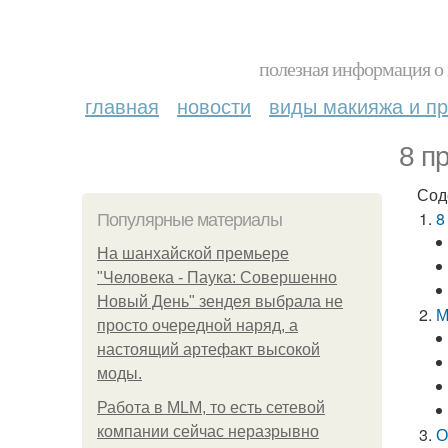
полезная информация о 
главная
новости
виды макияжа и пр
8 п
Сод
8
Популярные материалы
На шанхайской премьере
"Человека - Паука: Совершенно
Новый День" зендея выбрала не
М
просто очередной наряд, а
настоящий артефакт высокой
моды.
Работа в MLM, то есть сетевой
компании сейчас неразрывно
О