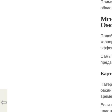
Приме
област
Мгн
Омо
Подоб
корпо
эффек
Самый
предв
Карт
Натер
овсян
време
⇦
Если 
пласт