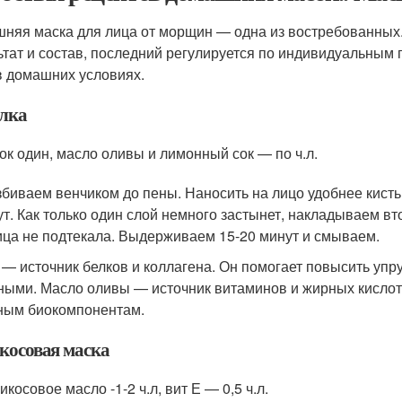
няя маска для лица от морщин — одна из востребованных. 
ьтат и состав, последний регулируется по индивидуальным
в домашних условиях.
елка
ок один, масло оливы и лимонный сок — по ч.л.
збиваем венчиком до пены. Наносить на лицо удобнее кисть
ут. Как только один слой немного застынет, накладываем в
ица не подтекала. Выдерживаем 15-20 минут и смываем.
 — источник белков и коллагена. Он помогает повысить упр
ными. Масло оливы — источник витаминов и жирных кислот
ным биокомпонентам.
косовая маска
икосовое масло -1-2 ч.л, вит Е — 0,5 ч.л.