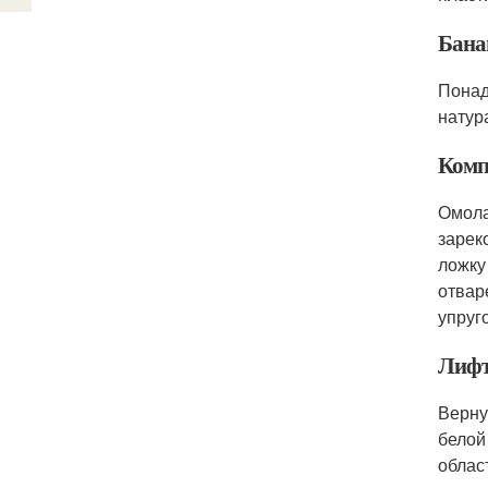
Бана
Понад
натур
Комп
Омола
зарек
ложку
отвар
упруг
Лифт
Верну
белой
облас