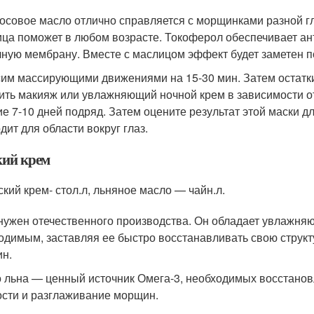
осовое масло отлично справляется с морщинками разной гл
ица поможет в любом возрасте. Токоферол обеспечивает ан
чную мембрану. Вместе с маслицом эффект будет заметен п
им массирующими движениями на 15-30 мин. Затем остатк
ить макияж или увлажняющий ночной крем в зависимости от 
ие 7-10 дней подряд. Затем оцените результат этой маски дл
дит для области вокруг глаз.
кий крем
ский крем- стол.л, льняное масло — чайн.л.
нужен отечественного производства. Он обладает увлажня
одимым, заставляя ее быстро восстанавливать свою структ
ин.
 льна — ценный источник Омега-3, необходимых восстано
ости и разглаживание морщин.