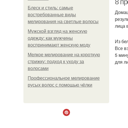
8 п
Блеск и стиль: самые
Домаш
востребованные виды
резул
мелирования на светлые волосы
лица 
Мужской взгляд на женскую
одежду: как мужчины
Из бе
воспринимают женскую моду
Все в
5 мин
Мелкое мелирование на короткую
для л
стрижку: подход к уходу за
волосами
Профессиональное мелирование
русых волос с помощью чёлки