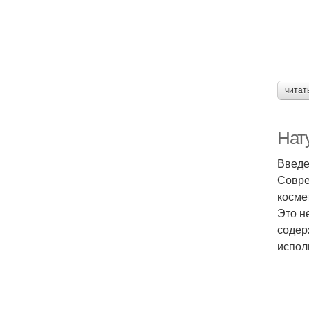
читат
Нат
Введ
Совре
косме
Это н
содер
испол