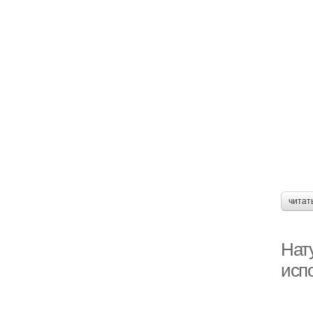
читат
Нат
исп