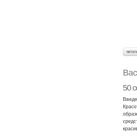
читат
Вас
50 с
Введ
Красо
образ
средс
краси