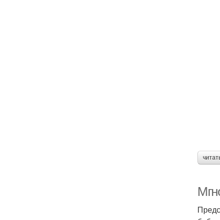
читат
Мгн
Предс