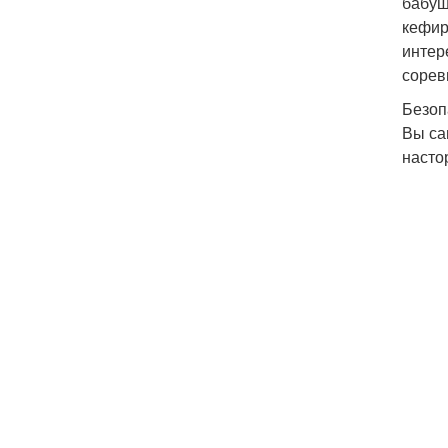
бабуш
кефир
интер
сорев
Безоп
Вы са
насто