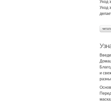
Уход 
Уход 
делае
читат
Узна
Введ
Домаш
Благо
и све
разны
Основ
Перед
маска